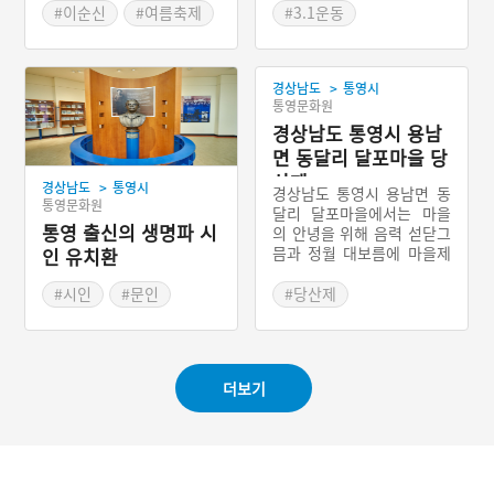
#이순신
#여름축제
#3.1운동
#여름여행
#경상남도근대역사
#통영가볼만한곳
>
경상남도
통영시
통영문화원
경상남도 통영시 용남
면 동달리 달포마을 당
산제
>
경상남도
통영시
경상남도 통영시 용남면 동
통영문화원
달리 달포마을에서는 마을
통영 출신의 생명파 시
의 안녕을 위해 음력 섣닫그
믐과 정월 대보름에 마을제
인 유치환
사를 지내는데, 이것을 당산
제라고 부른다. 느티나무를
#시인
#문인
#당산제
당산할배라고 여기면서 마
#경상남도의 문화예술인
#경상남도 마을이야기
을신으로 모신다. 당산제를
지내기 때문에 다른 마을에
비해서 객사하는 경우가 적
더보기
다고 믿고 있다.