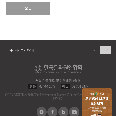
목록
GO
테마 사이트 바로가기
서울 마포대로 49 성우빌딩 308호
전화
02-704-2379
팩스
02-704-2377
COPYRIGHT
(c)
2018 The Federation of Korean Cultural Centers.
ALL RIGHT RES
ERVED.