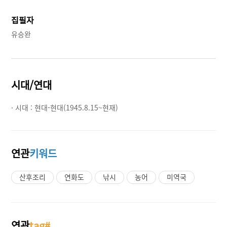
집필자
유승완
시대/연대
· 시대 :
현대-현대(1945.8.15~현재)
연관
키워드
산후조리
연화도
낚시
농어
미역국
연관
tag#