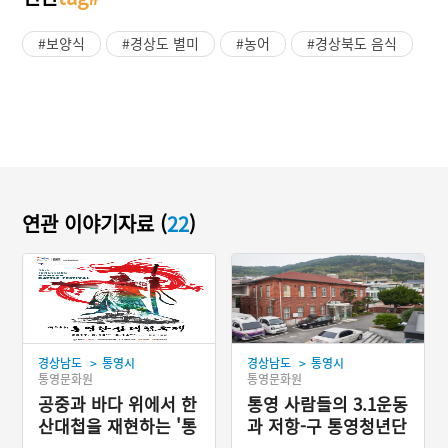
#보양식
#경상도 별미
#농어
#경상북도 음식
연관 이야기자료 (
22
)
>
>
경상남도
통영시
경상남도
통영시
통영문화원
통영문화원
공중과 바다 위에서 한
통영 사람들의 3.1운동
산대첩을 재현하는 '통
과 저항-구 통영청년단
영한산대첩축제'
회관