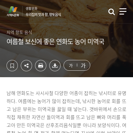
컨
하
생활문화
텐
단
우리집의 맛과 향, 향토음식
츠
영
영
역
역
바
지역 향토 음식
바
로
여름철 보신에 좋은 연화도 농어 미역국
로
가
가
기
기
가
가
남해 연화도는 사시사철 다양한 어종이 잡히는 낚시터로 유명
하다. 여름에는 농어가 많이 잡히는데, 낚시한 농어로 회를 뜨
고 남은 부위는 미역국을 끓일 때 넣는다. 갯바위에서 손으로
직접 채취한 자연산 돌미역과 회를 뜨고 남은 뼈와 머리를 푹
고아 만든 미역국은 산후조리음식일뿐 아니라 보양식이다. 여