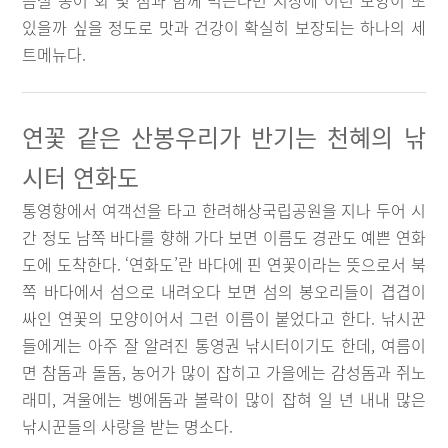
름철 농어 회 몇 점과 함께 먹는다면 지상에 이런 보양이 또
있을까 싶을 정도로 맛과 건강이 확실히 보장되는 하나의 세
트메뉴다.
연꽃 같은 산봉우리가 반기는 천혜의 낚
시터 연화도
통영항에서 여객선을 타고 한려해상국립공원을 지나 두어 시
간 정도 남쪽 바다를 향해 가다 보면 이름도 경관도 예쁜 연화
도에 도착한다. ‘연화도’란 바다에 핀 연꽃이라는 뜻으로서 북
쪽 바다에서 섬으로 내려오다 보면 섬의 봉오리들이 겹겹이
싸인 연꽃의 모양이어서 그런 이름이 붙었다고 한다. 낚시꾼
들에게는 아주 잘 알려진 통영권 낚시터이기도 한데, 여름이
면 참돔과 돌돔, 농어가 많이 잡히고 가을에는 감성돔과 쥐노
래미, 겨울에는 벵에돔과 볼락이 많이 잡혀 일 년 내내 많은
낚시꾼들의 사랑을 받는 명소다.