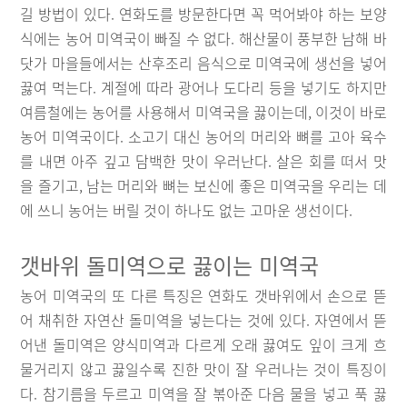
길 방법이 있다. 연화도를 방문한다면 꼭 먹어봐야 하는 보양
식에는 농어 미역국이 빠질 수 없다. 해산물이 풍부한 남해 바
닷가 마을들에서는 산후조리 음식으로 미역국에 생선을 넣어
끓여 먹는다. 계절에 따라 광어나 도다리 등을 넣기도 하지만
여름철에는 농어를 사용해서 미역국을 끓이는데, 이것이 바로
농어 미역국이다. 소고기 대신 농어의 머리와 뼈를 고아 육수
를 내면 아주 깊고 담백한 맛이 우러난다. 살은 회를 떠서 맛
을 즐기고, 남는 머리와 뼈는 보신에 좋은 미역국을 우리는 데
에 쓰니 농어는 버릴 것이 하나도 없는 고마운 생선이다.
갯바위 돌미역으로 끓이는 미역국
농어 미역국의 또 다른 특징은 연화도 갯바위에서 손으로 뜯
어 채취한 자연산 돌미역을 넣는다는 것에 있다. 자연에서 뜯
어낸 돌미역은 양식미역과 다르게 오래 끓여도 잎이 크게 흐
물거리지 않고 끓일수록 진한 맛이 잘 우러나는 것이 특징이
다. 참기름을 두르고 미역을 잘 볶아준 다음 물을 넣고 푹 끓