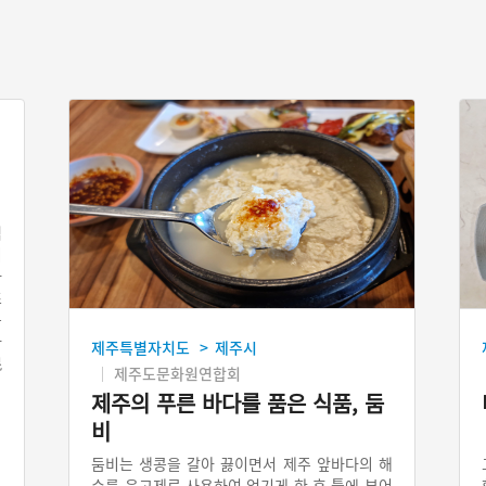
씩
이
하
조
은
하
제주특별자치도
제주시
>
混
제주도문화원연합회
제주의 푸른 바다를 품은 식품, 둠
비
둠비는 생콩을 갈아 끓이면서 제주 앞바다의 해
수를 응고제로 사용하여 엉기게 한 후 틀에 부어