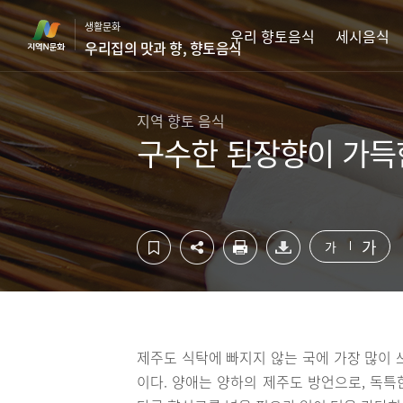
컨
하
생활문화
텐
단
우리 향토음식
세시음식
우리집의 맛과 향, 향토음식
츠
영
영
역
역
바
바
로
지역 향토 음식
로
가
구수한 된장향이 가득
가
기
기
가
가
제주도 식탁에 빠지지 않는 국에 가장 많이 
이다. 양애는 양하의 제주도 방언으로, 독특