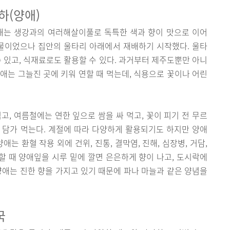
하(양애)
양애는 생강과의 여러해살이풀로 독특한 색과 향이 맛으로 이어
식물이었으나 집안의 울타리 아래에서 재배하기 시작했다. 울타
수 있고, 식재료로도 활용할 수 있다. 과거부터 제주도뿐만 아니
애는 그늘진 곳에 키워 연할 때 먹는데, 식용으로 꽃이나 어린
고, 여름철에는 연한 잎으로 쌈을 싸 먹고, 꽃이 피기 전 무르
 담가 먹는다. 계절에 따라 다양하게 활용되기도 하지만 양애
는 환혈 작용 외에 건위, 진통, 결막염, 진해, 심장병, 거담,
 할 때 양애잎을 시루 밑에 깔면 은은하게 향이 나고, 도시락에
양애는 진한 향을 가지고 있기 때문에 파나 마늘과 같은 양념을
국