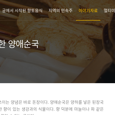
궁에서 시작된 향토음식
지역의 민속주
이야기자료
멀티
한 양애순국
쓰이는 양념은 바로 돈장이다. 양애순국은 양하를 넣은 된장국
한 향이 있는 생강과의 식물이다. 향 덕분에 마늘이나 파 같은