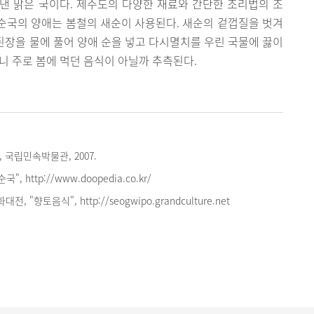
낸 맑은 국이다. 제주도의 다양한 재료와 간단한 조리법의 조
순국의 양애는 봄철의 새순이 사용된다. 새순의 겉껍질을 벗겨
 된장을 물에 풀어 양애 순을 넣고 다시멸치를 우린 국물에 끓이
니 주로 봄에 먹던 음식이 아닐까 추측된다.
 국립민속박물관, 2007.
, http://www.doopedia.co.kr/
 "향토음식", http://seogwipo.grandculture.net