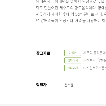
양애순국은 양애만을 넣어서 된장으로 맛을 
화로 만들어진 제주도의 향토음식이다. 양애
깨끗하게 세척한 후에 약 5cm 길이로 썬다.
면 양애순국이 완성된다. 새순을 사용해야 하
참고자료
제주의 음식문화,
단행본
두산백과, "양애순국"
웹페이지
디지털서귀포문화대전,
웹페이지
집필자
전소윤