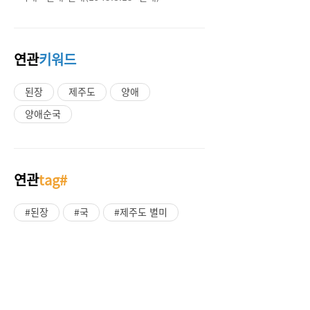
연관
키워드
된장
제주도
양애
양애순국
연관
tag#
#된장
#국
#제주도 별미