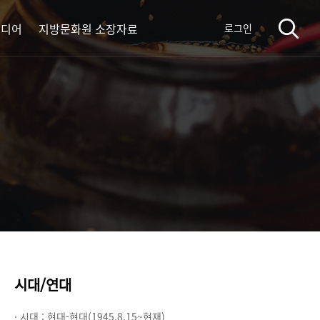
미디어
지방문화원 소장자료
로그인
시대/연대
· 시대 :
현대-현대(1945.8.15~현재)