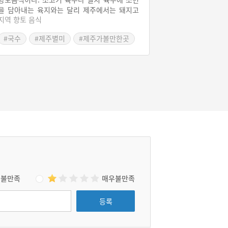
을 담아내는 육지와는 달리 제주에서는 돼지고
지역 향토 음식
기와 돼지뼈를 우려낸 육수에 중면을 말고 돼지
고기 편육을 고명으로 얹어낸다.
#국수
#제주별미
#제주가볼만한곳
불만족
매우불만족
등록