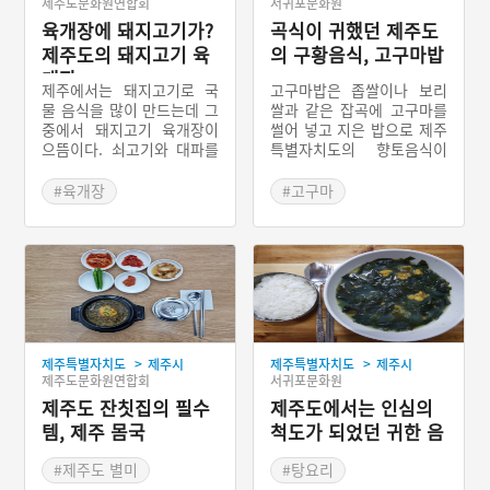
제주도문화원연합회
서귀포문화원
육개장에 돼지고기가?
곡식이 귀했던 제주도
제주도의 돼지고기 육
의 구황음식, 고구마밥
개장
제주에서는 돼지고기로 국
고구마밥은 좁쌀이나 보리
물 음식을 많이 만드는데 그
쌀과 같은 잡곡에 고구마를
중에서 돼지고기 육개장이
썰어 넣고 지은 밥으로 제주
으뜸이다. 쇠고기와 대파를
특별자치도의 향토음식이
주재료로 하여 만드는 다른
다. 1765년 무렵 동래부사
지방의 육개장과는 달리 제
강필리가 전라도와 제주에
#육개장
#고구마
주도의 육개장은 돼지고기
고구마를 보급하면서 제주
#제주도 별미
#제주도 별미
와 고사리를 주재료로 하여
에서 고구마를 재배하기 시
#제주 가볼만한곳
#제주 가볼만한곳
만든다. 고사리 육개장 또는
작하였다. 1794년 서영보가
돼지고기 육개장이라고도
제주도는 고구마농사의 적
불린다.
지이므로 널리 심을 것을 보
고하였고 이듬해 제주목사
윤시동이 부임하면서부터
고구마를 밥에 넣어 먹는 조
>
>
제주특별자치도
제주시
제주특별자치도
제주시
리법이 생겨난 것으로 보인
제주도문화원연합회
서귀포문화원
다. 이러한 고구마밥은 제주
제주도 잔칫집의 필수
방언으로 감저밥, 감제밥 등
제주도에서는 인심의
으로 불린다.
템, 제주 몸국
척도가 되었던 귀한 음
식, 성게국
#제주도 별미
#탕요리