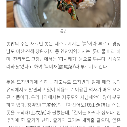
톳밥
톳밥의 주된 재료인 톳은 제주도에서는 ‘톨’이라 부르고 경상
남도 마산·진해·창원·거제 등 연안지역에서는 ‘톳나물’이라 하
며, 전라북도 고창군에서는 ‘따시래기’ 등으로 부른다. 사슴꼬
리와 닮았다고 하여 ‘녹미채(鹿尾菜)’라 부르기도 한다.
톳은 모자반과에 속하는 해조류로 모자반과 함께 패총 등의
유적에서도 발견되고 있어 식용으로 이용된 역사가 매우 오래
된 식품이다. 우리나라에서는 제주도와 서남해안에 많이 분포
하고 있다. 정약전(丁若銓)의 『자산어보(玆山魚譜)』에는
톳을 토의채(土衣菜)라 불렀는데, “길이는 8~9자 정도다. 한
뿌리에 한 줄기가 난다. 줄기의 크기는 새끼줄 같으며, 잎은