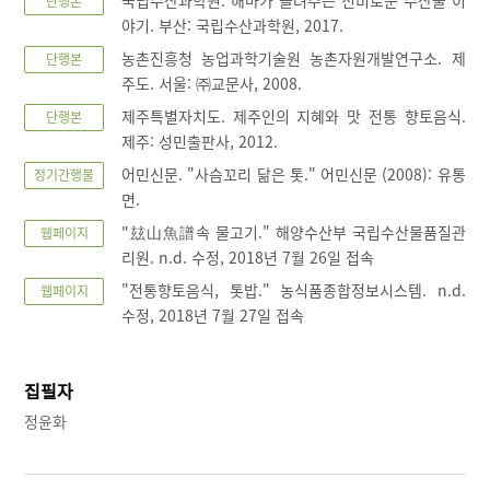
단행본
야기. 부산: 국립수산과학원, 2017.
농촌진흥청 농업과학기술원 농촌자원개발연구소. 제
단행본
주도. 서울: ㈜교문사, 2008.
제주특별자치도. 제주인의 지혜와 맛 전통 향토음식.
단행본
제주: 성민출판사, 2012.
어민신문. "사슴꼬리 닮은 톳." 어민신문 (2008): 유통
정기간행물
면.
"玆山魚譜속 물고기." 해양수산부 국립수산물품질관
웹페이지
리원. n.d. 수정, 2018년 7월 26일 접속
"전통향토음식, 톳밥." 농식품종합정보시스템. n.d.
웹페이지
수정, 2018년 7월 27일 접속
집필자
정윤화