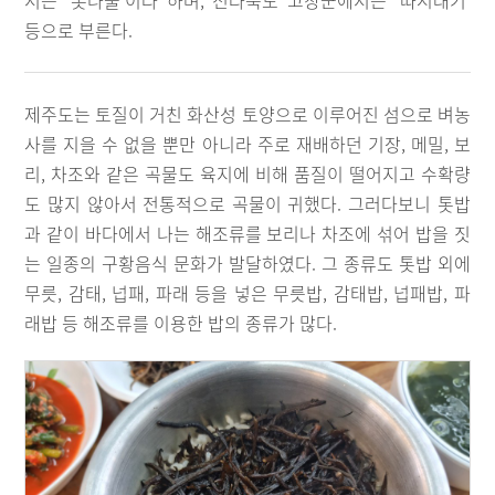
서는 ‘톳나물’이라 하며, 전라북도 고창군에서는 ‘따시래기’
등으로 부른다.
제주도는 토질이 거친 화산성 토양으로 이루어진 섬으로 벼농
사를 지을 수 없을 뿐만 아니라 주로 재배하던 기장, 메밀, 보
리, 차조와 같은 곡물도 육지에 비해 품질이 떨어지고 수확량
도 많지 않아서 전통적으로 곡물이 귀했다. 그러다보니 톳밥
과 같이 바다에서 나는 해조류를 보리나 차조에 섞어 밥을 짓
는 일종의 구황음식 문화가 발달하였다. 그 종류도 톳밥 외에
무릇, 감태, 넙패, 파래 등을 넣은 무릇밥, 감태밥, 넙패밥, 파
래밥 등 해조류를 이용한 밥의 종류가 많다.