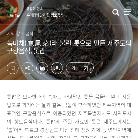
컨
하
생활과 민속
텐
단
우리집의 맛과 향, 향토음식
츠
영
영
역
역
바
지역 향토 음식
바
로
녹미채(鹿尾菜)라 불린 톳으로 만든 제주도의
로
가
구황음식, 톳밥
가
기
기
가
가
톳밥은 모자반과에 속하는 바닷말인 톳을 곡물에 넣고 지은
밥으로 과거에는 쌀과 같은 곡물이 부족하였던 제주지역의 대
표적인 구황음식으로 이용되었던 제주특별자치도 서귀포시
의 향토음식이다. 톳밥의 주된 재료인 톳은 제주도에서는
‘톨’이라 부르고 경상남도 마산·진해·창원·거제 등 연안지역에