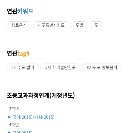
연관
키워드
향토음식
제주특별자치도
톳밥
톳
연관
tag#
#제주도 별미
#제주 가볼만한곳
#서귀포 향토음식
초등교과과정연계(개정년도)
· 3학년
국어(2015)/사회(2015)
▶
· 4학년
국어(2015)
▶