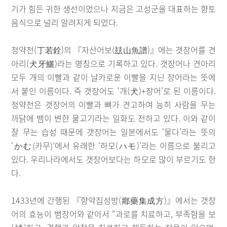
기가 힘든 귀한 생선이었으나 지금은 고성군을 대표하는 향토
음식으로 널리 알려지게 되었다.
정약전(丁若銓)의 『자산어보(玆山魚譜)』에는 갯장어를 견
아리(犬牙鱺)라는 명칭으로 기록하고 있다. 갯장어나 견아리
모두 개의 이빨과 같이 날카로운 이빨을 지닌 장어라는 뜻에
서 붙인 이름이다. 즉 갯장어도 ‘개(犬)+장어’로 된 이름이다.
정약전은 갯장어의 이빨과 뼈가 견고하여 능히 사람을 무는
까닭에 뱀이 변한 물고기라는 일화도 전하고 있다. 이와 같이
잘 무는 습성 때문에 갯장어는 일본에서도 ‘물다’라는 뜻의
‘かむ(카무)’에서 유래한 ‘하모(ハモ)’라는 이름으로 불리고
있다. 우리나라에서도 갯장어보다는 하모로 많이 부르기도 한
다.
1433년에 간행된 『향약집성방(鄕藥集成方)』에서는 갯장
어의 효능이 뱀장어와 같아서 “과로를 치료하고, 부족함을 보