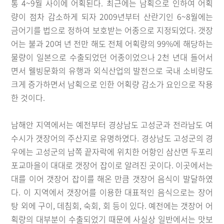
통 4~9월 사이에 어획된다. 최근에는 남획으로 인하여 어획
량이 점차 감소하게 되자 2009년부터 산란기인 6~8월에는
금어기를 법으로 정하여 보호받는 어종으로 지정되었다. 갯장
어는 불과 20여 년 전만 해도 전체 어획량의 99%에 해당하는
물량이 일본으로 수출되었던 어종이었으나 2천 년대 들어서
면서 웰빙문화의 유행과 외식산업의 발전으로 국내 소비량도
크게 증가하면서 남획으로 인한 어획량 감소가 요인으로 작용
한 것이다.
남해안 지역에서는 예전부터 경상남도 고성군과 전라남도 여
수시가 갯장어의 주산지로 유명하였다. 경상남도 고성군의 경
우에는 고성군의 남쪽 끝자락에 위치한 어항인 삼산면 두포리
포교마을이 대대로 갯장어 잡이로 알려진 곳이다. 이곳에서는
대를 이어 갯장어 잡이를 해온 만큼 갯장어 음식이 발달하였
다. 이 지역에서 갯장어를 이용한 대표적인 음식으로는 장어
탕 외에 구이, 데침회, 숙회, 회 등이 있다. 예전에는 갯장어 어
획량의 대부분이 수출되었기 때문에 사실상 일반에서는 맛보