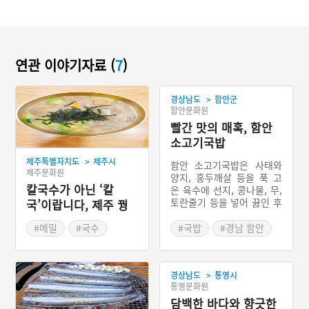
연관 이야기자료 (
7
)
>
경상남도
함안군
함안문화원
빨간 맛의 매혹, 함안
소고기국밥
>
제주특별자치도
제주시
함안 소고기국밥은 사태와
제주문화원
양지, 홍두깨살 등을 푹 고
칼국수가 아닌 ‘칼
은 육수에 선지, 콩나물, 무,
토란줄기 등을 넣어 끓인 후
국’이랍니다, 제주 꿩
매운 양념을 해서 국밥으로
메밀칼국수
말아내는 경상남도 함안군
#메밀
#국수
#국밥
#경남 함안
의 향토음식이다. 지금은 경
#칼국수
#경상남도 별미
상남도 함안군 함안면 북촌
#제주도 별미
2길 일대 함안장터 안에 한
>
경상남도
통영시
우국밥촌이 형성되어 있는
#꿩고기
통영문화원
데, 대구식당과 한성식당의
#제주 가볼만한곳
소고기국밥이 유명하다.
담백한 바다와 향긋한