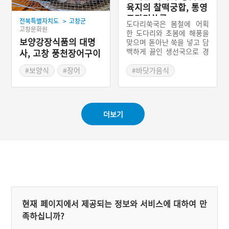
육지의 찰떡궁합, 통영
도다리쑥국
>
전북특별자치도
고창군
도다리쑥국은 봄철에 어획
고창문화원
한 도다리와 초봄에 해풍을
보양강장식품의 대명
맞으며 돋아난 쑥을 넣고 담
백하게 끓인 생선국으로 경
사, 고창 풍천장어구이
상남도 통영시의 봄철을 대
표하는 향토 음식이다. 일
#보양식
#장어
#바닷가음식
년에 한 달에서 한 달 반 남
#고창 가볼만한곳
#통영 향토음식
짓, 쑥이 나기 시작하는 초
#전라북도 별미
#경상남도 별미
봄에만 맛볼 수 있는 음식이
다.
더보기
현재 페이지에서 제공되는 정보와 서비스에 대하여 만
족하십니까?