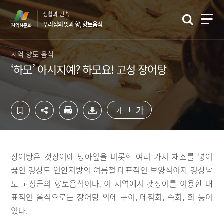
컨
하
생활과 민속
텐
단
우리집의 맛과 향, 향토음식
츠
영
영
역
역
바
지역 향토 음식
바
로
‘하모’ 아시지예? 하모요! 고성 장어탕
로
가
가
기
기
가
가
장어탕은 갯장어에 방아잎을 비롯한 여러 가지 채소를 넣어
끓인 경상도 연안지방의 여름철 대표적인 보양식이자 경상남
도 고성군의 향토음식이다. 이 지역에서 갯장어를 이용한 대
표적인 음식으로는 장어탕 외에 구이, 데침회, 숙회, 회 등이
있다.