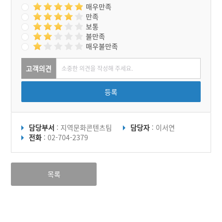
매우만족
만족
보통
불만족
매우불만족
고객의견
등록
담당부서
: 지역문화콘텐츠팀
담당자
: 이서연
전화
: 02-704-2379
목록