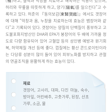
(補)하고, 결핵과 악창을 치료하고 해독하는 작용이 있으며,
허리와 무릎을 따뜻하게 하고, 양기(陽氣)를 일으킨다”고 수
록하고 있다. 허준의 『동의보감(東醫寶鑑)』에서도 갯장어
에 대해 “악창과 옴, 누창을 치료하는데 효능은 뱀장어와 같
다”고 기록되어 있다. 갯장어는 양질의 단백질이 풍부하고 고
도불포화지방산인 DHA와 EPA가 붕장어의 두 배에 가까울 정
도로 다량 함유되어 있어 고혈압 등의 성인병 예방과 원기회
복, 허약체질 개선 등에 좋다. 껍질에는 황산 콘드로이틴이라
는 다당류 성분이 많이 들어 있어 피부노화를 방지하고 관절
의 연골조직을 원활하게 하는 효능이 있다.
재료
갯장어, 고사리, 대파, 다진 마늘, 숙주,
방아잎, 어린배추, 고춧가루, 된장, 산초
가루, 소금, 물