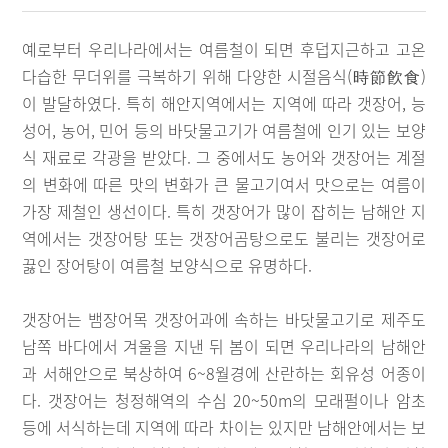
예로부터 우리나라에서는 여름철이 되면 후덥지근하고 고온
다습한 무더위를 극복하기 위해 다양한 시절음식(時節飮食)
이 발달하였다. 특히 해안지역에서는 지역에 따라 갯장어, 능
성어, 농어, 민어 등의 바닷물고기가 여름철에 인기 있는 보양
식 재료로 각광을 받았다. 그 중에서도 농어와 갯장어는 계절
의 변화에 따른 맛의 변화가 큰 물고기여서 맛으로는 여름이
가장 제철인 생선이다. 특히 갯장어가 많이 잡히는 남해안 지
역에서는 갯장어탕 또는 갯장어곰탕으로도 불리는 갯장어로
끓인 장어탕이 여름철 보양식으로 유명하다.
갯장어는 뱀장어목 갯장어과에 속하는 바닷물고기로 제주도
남쪽 바다에서 겨울을 지낸 뒤 봄이 되면 우리나라의 남해안
과 서해안으로 북상하여 6~8월경에 산란하는 회유성 어종이
다. 갯장어는 청정해역의 수심 20~50m의 모래펄이나 암초
등에 서식하는데 지역에 따라 차이는 있지만 남해안에서는 보