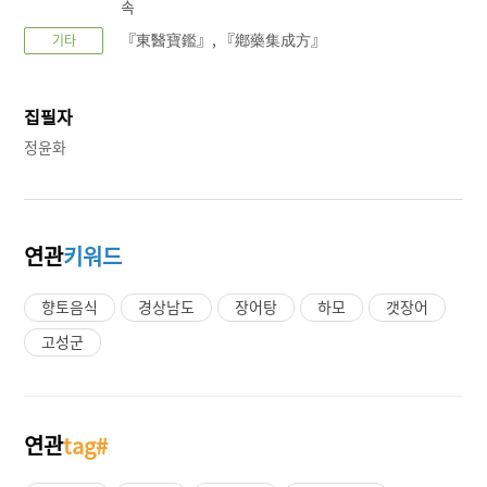
속
『東醫寶鑑』, 『鄕藥集成方』
기타
집필자
정윤화
연관
키워드
향토음식
경상남도
장어탕
하모
갯장어
고성군
연관
tag#