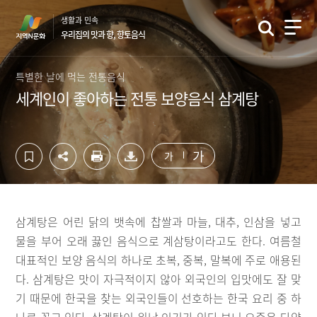
컨
하
생활과 민속
텐
단
우리집의 맛과 향, 향토음식
츠
영
영
역
역
바
특별한 날에 먹는 전통음식
바
로
세계인이 좋아하는 전통 보양음식 삼계탕
로
가
가
기
기
가
가
삼계탕은 어린 닭의 뱃속에 찹쌀과 마늘, 대추, 인삼을 넣고
물을 부어 오래 끓인 음식으로 계삼탕이라고도 한다. 여름철
대표적인 보양 음식의 하나로 초복, 중복, 말복에 주로 애용된
다. 삼계탕은 맛이 자극적이지 않아 외국인의 입맛에도 잘 맞
기 때문에 한국을 찾는 외국인들이 선호하는 한국 요리 중 하