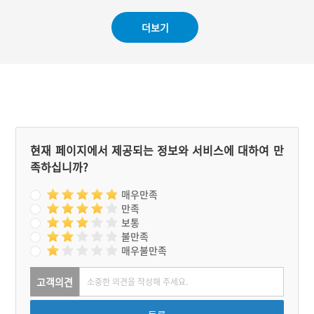
#청주 가볼만한곳
은 후 남은 국물에 칼국수
효능이 있는 음청류로 상용
면이나 수제비 반죽 등을 넣
(常用)되기 시작하였다. 예
더보기
어 끓여 먹는다. 예로부터
로부터 호두의 명산지였던
갯벌낙지의 주산지였던 태
충청도 지역에서는 봉수탕
안반도 일대에서 잡힌 낙지
이 전통 음청류로 정착하였
와 박을 이용한 가을철의 제
다.
철음식이기도 하다.
현재 페이지에서 제공되는 정보와 서비스에 대하여 만
족하십니까?
매우만족
만족
보통
불만족
매우불만족
고객의견