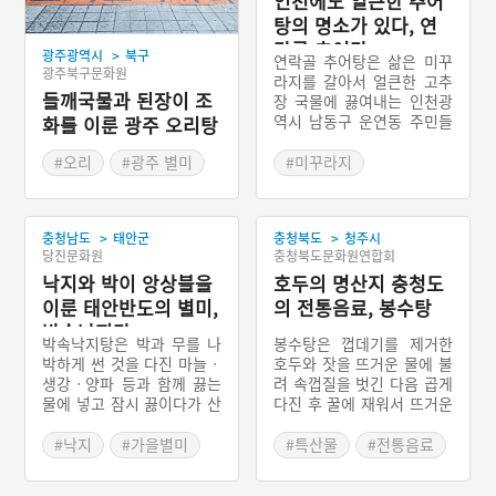
인천에도 얼큰한 추어
탕의 명소가 있다, 연
락골 추어탕
>
광주광역시
북구
연락골 추어탕은 삶은 미꾸
광주북구문화원
라지를 갈아서 얼큰한 고추
들깨국물과 된장이 조
장 국물에 끓여내는 인천광
역시 남동구 운연동 주민들
화를 이룬 광주 오리탕
의 향토음식이다. 본래 인천
에는 ‘추탕’이 유명하였다.
#오리
#광주 별미
#미꾸라지
특히 인천 추탕은 백여 년
#탕요리
#인천 별미
#탕요리
전 인천 개항장의 외식(外
#추어탕
食)으로 인기를 얻었던 인천
>
>
충청남도
태안군
충청북도
청주시
의 대표적인 음식이었다. 그
당진문화원
충청북도문화원연합회
러나 태평양전쟁과 한국전
낙지와 박이 앙상블을
쟁, 근대화를 거치는 과정에
호두의 명산지 충청도
서 인천 추탕의 명맥은 잊혀
이룬 태안반도의 별미,
의 전통음료, 봉수탕
졌다. 연락골 추어탕은 개항
박속낙지탕
장의 화려했던 추탕과는 많
박속낙지탕은 박과 무를 나
봉수탕은 껍데기를 제거한
이 다른 인천농민들의 소박
박하게 썬 것을 다진 마늘ㆍ
호두와 잣을 뜨거운 물에 불
한 음식이지만, 추탕이 인천
생강ㆍ양파 등과 함께 끓는
려 속껍질을 벗긴 다음 곱게
의 대표 음식이었다는 기억
물에 넣고 잠시 끓이다가 산
다진 후 꿀에 재워서 뜨거운
을 소환하고 명맥을 이었다
낙지ㆍ대파ㆍ미나리ㆍ쑥갓
물에 타서 마시는 충청북도
는 점에서 의미가 있는 음식
등을 넣어 익인 충청남도 태
의 전통음료이다. 봉수탕은
#낙지
#가을별미
#특산물
#전통음료
이다.
안반도 지역의 향토음식이
조선 중기 이후 반가(班家)
#충청남도 별미
#충청북도 별미
다. 낙지와 박을 건져내 먹
를 중심으로 기침과 천식에