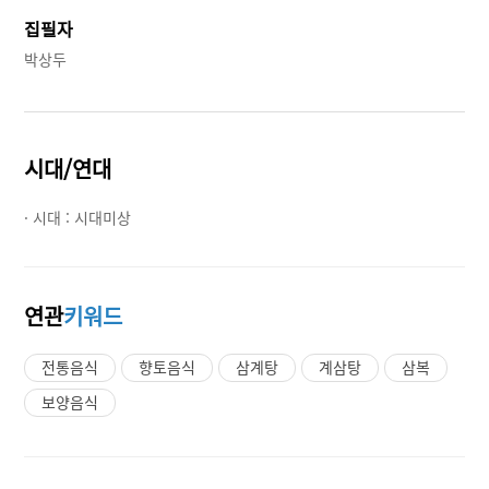
집필자
박상두
시대/연대
· 시대 :
시대미상
연관
키워드
전통음식
향토음식
삼계탕
계삼탕
삼복
보양음식