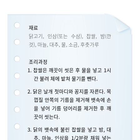
재료
닭고기, 인삼(또는 수삼), 찹쌀, 밤(깐
것), 마늘, 대추, 물, 소금, 후춧가루
조리과정
1. 찹쌀은 깨끗이 씻은 후 물을 넣고 1시
간 불려 체에 밭쳐 물기를 뺀다.
2. 닭은 날개 첫마디와 꽁지를 자른다. 목
껍질 안쪽의 기름을 제거해 뱃속에 손
을 넣어 기름 덩어리를 제거한 후 깨
끗이 씻는다.
3. 닭의 뱃속에 불린 찹쌀을 넣고 밤, 대
추, 마늘, 인삼을 1/2분량 채워 넣는