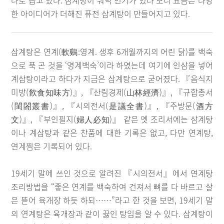
나로 꼽고 있다. 삼계탕이 워낙 인기가 있다 보니 요즘은 다양
한 아이디어가 더해진 퓨전 삼계탕이 만들어지고 있다.
삼계탕은 연계(軟鷄:영계. 생후 6개월까지의 어린 닭)를 백숙
으로 푹 곤 것을 ‘영계백숙’이라 하였는데 여기에 인삼을 넣어
계삼탕이라고 하다가 지금은 삼계탕으로 굳어졌다. 『음식지
미방(飮食知味方)』, 『산림경제(山林經濟)』, 『규합총서
(閨閤叢書)』, 『시의전서(是議全書)』, 『주방문(酒方
文)』, 『부인필지(婦人必知)』 같은 옛 조리서에는 삼계탕
이나 계삼탕과 같은 찬품에 대한 기록은 없고, 다만 연계탕,
연계찜은 기록되어 있다.
19세기 말에 쓰인 것으로 알려진 『시의전서』에서 연계탕
조리방법을 “좋은 연계를 백숙하여 건져서 뼈를 다 바르고 살
은 뜯어 육개장 하듯 하되……”라고 한 것을 보면, 19세기 말
의 연계탕은 육개장과 같이 끓인 탕임을 알 수 있다. 삼계탕이