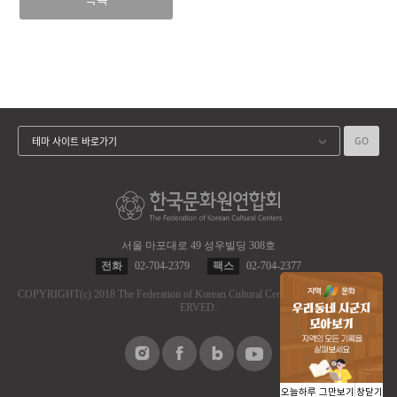
GO
테마 사이트 바로가기
서울 마포대로 49 성우빌딩 308호
전화
02-704-2379
팩스
02-704-2377
COPYRIGHT
(c)
2018 The Federation of Korean Cultural Centers.
ALL RIGHT RES
ERVED.
오늘하루 그만보기
창닫기