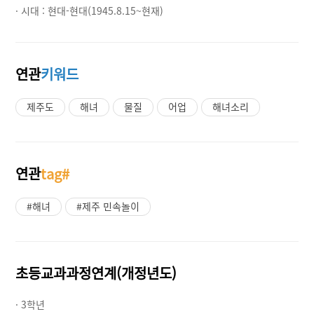
· 시대 :
현대-현대(1945.8.15~현재)
연관
키워드
제주도
해녀
물질
어업
해녀소리
연관
tag#
#해녀
#제주 민속놀이
초등교과과정연계(개정년도)
· 3학년