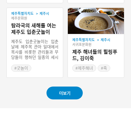
#제주도 축제
#제주도 축제
>
제주특별자치도
제주시
제주문화원
탐라국의 새해를 여는
제주도 입춘굿놀이
>
제주특별자치도
제주시
제주도 입춘굿놀이는 입춘
서귀포문화원
날에 제주목 관아 일대에서
제주 해녀들의 힐링푸
목사를 비롯한 관리들과 무
당들이 행하던 일종의 세시
드, 깅이죽
적 굿놀이 형태이다. 농사를
짓는 과정을 모의농경의례
#굿놀이
#제주해녀
#죽
로 재연하면서 풍요를 기원
#제주 민속놀이
#제주도 별미
하고, 또한 처첩의 갈등을
#제주 가볼만한곳
가면놀이로 보여주기도 한
다.
더보기