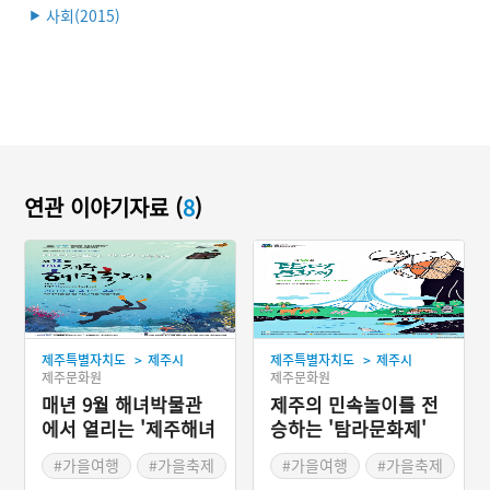
사회(2015)
▶
연관 이야기자료 (
8
)
>
>
제주특별자치도
제주시
제주특별자치도
제주시
제주문화원
제주문화원
매년 9월 해녀박물관
제주의 민속놀이를 전
에서 열리는 '제주해녀
승하는 '탐라문화제'
축제'
#가을여행
#가을축제
#가을여행
#가을축제