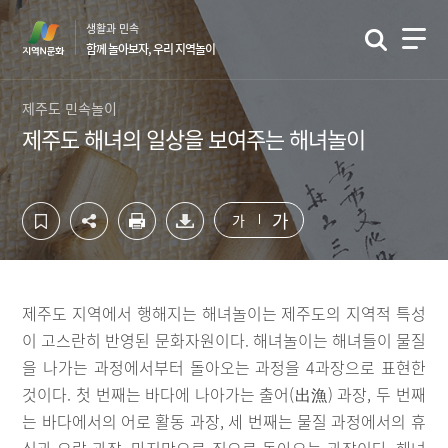
컨
하
생활과 민속
텐
단
함께 놀아보자, 우리 지역놀이
츠
영
영
역
역
바
제주도 민속놀이
바
로
제주도 해녀의 일상을 보여주는 해녀놀이
로
가
가
기
기
가
가
제주도 지역에서 행해지는 해녀놀이는 제주도의 지역적 특성
이 고스란히 반영된 문화자원이다. 해녀놀이는 해녀들이 물질
을 나가는 과정에서부터 돌아오는 과정을 4과장으로 표현한
것이다. 첫 번째는 바다에 나아가는 출어(出漁) 과장, 두 번째
는 바다에서의 어로 활동 과장, 세 번째는 물질 과정에서의 휴