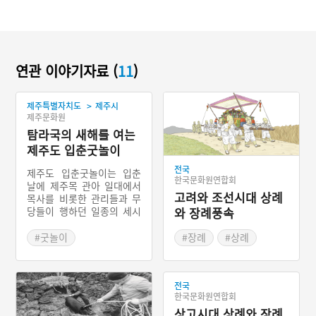
연관 이야기자료 (
11
)
>
제주특별자치도
제주시
제주문화원
탐라국의 새해를 여는
제주도 입춘굿놀이
전국
제주도 입춘굿놀이는 입춘
한국문화원연합회
날에 제주목 관아 일대에서
고려와 조선시대 상례
목사를 비롯한 관리들과 무
당들이 행하던 일종의 세시
와 장례풍속
적 굿놀이 형태이다. 농사를
짓는 과정을 모의농경의례
#굿놀이
#장례
#상례
로 재연하면서 풍요를 기원
#제주 민속놀이
#주자가례
#오복제
하고, 또한 처첩의 갈등을
가면놀이로 보여주기도 한
전국
다.
한국문화원연합회
상고시대 상례와 장례