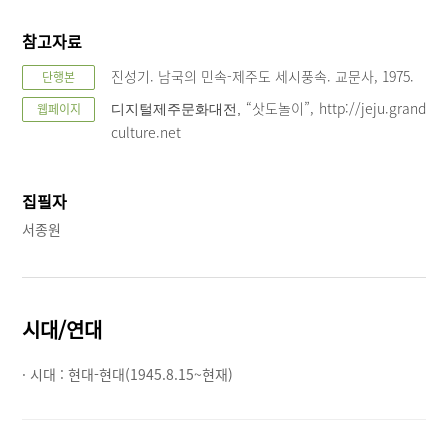
참고자료
진성기. 남국의 민속-제주도 세시풍속. 교문사, 1975.
단행본
“삿도놀이”, http://jeju.grand
웹페이지
디지털제주문화대전,
culture.net
집필자
서종원
시대/연대
· 시대 :
현대-현대(1945.8.15~현재)