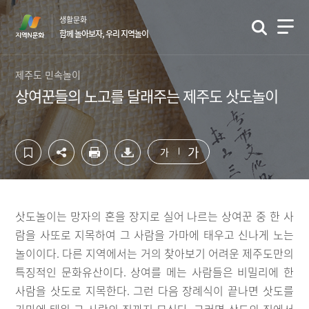
컨
하
생활문화
텐
단
함께 놀아보자, 우리 지역놀이
츠
영
영
역
역
바
제주도 민속놀이
바
로
상여꾼들의 노고를 달래주는 제주도 삿도놀이
로
가
가
기
기
가
가
삿도놀이는 망자의 혼을 장지로 실어 나르는 상여꾼 중 한 사
람을 사또로 지목하여 그 사람을 가마에 태우고 신나게 노는
놀이이다. 다른 지역에서는 거의 찾아보기 어려운 제주도만의
특징적인 문화유산이다. 상여를 메는 사람들은 비밀리에 한
사람을 삿도로 지목한다. 그런 다음 장례식이 끝나면 삿도를