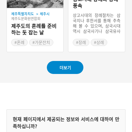
풍속
>
제주특별자치도
제주시
상고시대의 장례절차는 삼
제주도문화원연합회
국지나 후한서를 통해 추측
제주도의 혼례를 준비
해 볼 수 있으며, 삼국시대
역시 삼국사기나 삼국유사
하는 돗 잡는 날
를 통해서 확인할 수 있다.
상고시대에는 순장의 풍습
#혼례
#가문잔치
#장례
#상례
이 있었다. 순장은 죽은 사
#제주 혼례
#관혼상제 풍습
람의 처와 노비를 함께 묻는
#자릿도새기
제도이다. 순장제는 우리나
라 뿐만 아니라 전 세계에서
더보기
있던 풍습이다. 또한 동옥저
에서는 가매장을 하는 풍습
이 있었다. 장례를 2번 치루
는 복장제와 최근까지 일부
지역에서 확인되었던 초분
이 여기서 유래되었음을 확
인할 수 있다.
현재 페이지에서 제공되는 정보와 서비스에 대하여 만
족하십니까?