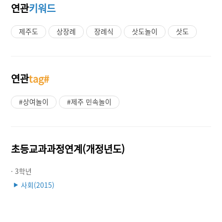
연관
키워드
제주도
상장례
장례식
삿도놀이
삿도
연관
tag#
#상여놀이
#제주 민속놀이
초등교과과정연계(개정년도)
· 3학년
사회(2015)
▶