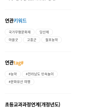
연관
키워드
국가무형문화재
당산제
마을굿
고흥군
월포농악
연관
tag#
#농악
#전라남도 민속놀이
#문화유산 여행
초등교과과정연계(개정년도)