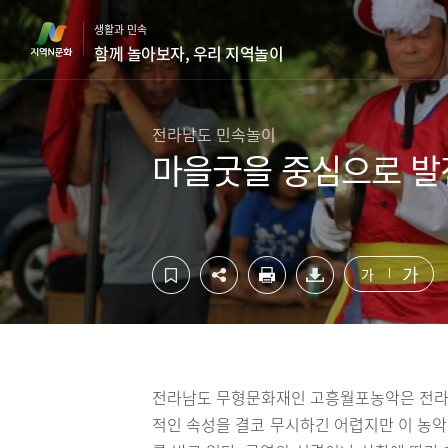
컨
하
생활과 민속
텐
단
함께 놀아보자, 우리 지역놀이
츠
영
영
역
역
바
바
로
전라남도 민속놀이
로
가
마을굿을 중심으로 
가
기
기
가
가
전라남도 무형문화재인 고흥월포농악은 전라
적인 속성을 결코 무시하긴 어렵지만 이 농