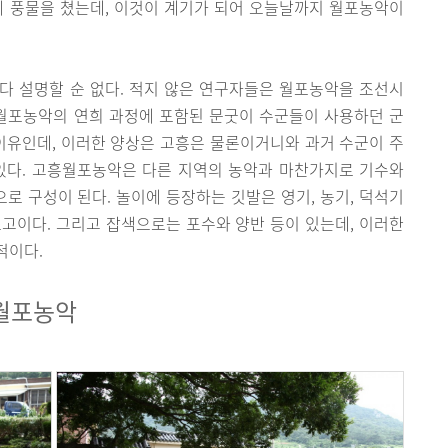
에 풍물을 쳤는데, 이것이 계기가 되어 오늘날까지 월포농악이
다 설명할 순 없다. 적지 않은 연구자들은 월포농악을 조선시
 월포농악의 연희 과정에 포함된 문굿이 수군들이 사용하던 군
이유인데, 이러한 양상은 고흥은 물론이거니와 과거 수군이 주
있다. 고흥월포농악은 다른 지역의 농악과 마찬가지로 기수와
으로 구성이 된다. 놀이에 등장하는 깃발은 영기, 농기, 덕석기
, 소고이다. 그리고 잡색으로는 포수와 양반 등이 있는데, 이러한
적이다.
월포농악