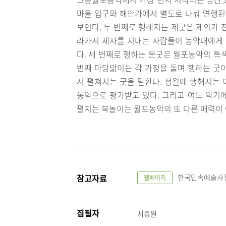
마을 입구와 해안가에서 별도로 나눠 연행된
보인다. 두 번째로 행해지는 제굿은 제의가 
라가서 제사를 지내는 사람들이 농악대에게 
다. 세 번째로 행하는 문굿은 월포농악의 특
번째 마당밟이는 각 가정을 돌며 행하는 굿
서 펼쳐지는 굿을 말한다. 정월에 행해지는
농악으로 평가받고 있다. 그리고 여느 악기에
펼치는 북놀이는 월포농악의 또 다른 매력이 
참고자료
한국민속예술사전, 
웹페이지
집필자
서종원