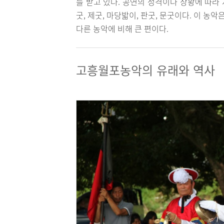
를 받고 있다. 공연의 성격이나 상황에 따라
굿, 제굿, 마당밟이, 판굿, 문굿이다. 이 농
다른 농악에 비해 큰 편이다.
고흥월포농악의 유래와 역사