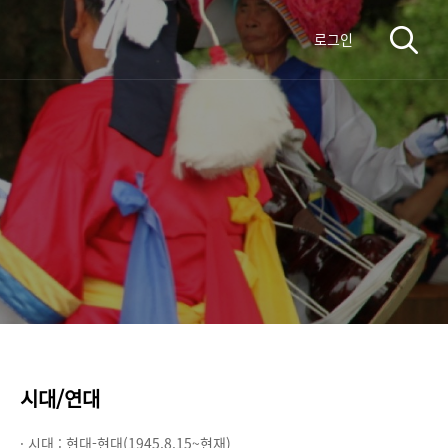
로그인
시대/연대
· 시대 :
현대-현대(1945.8.15~현재)