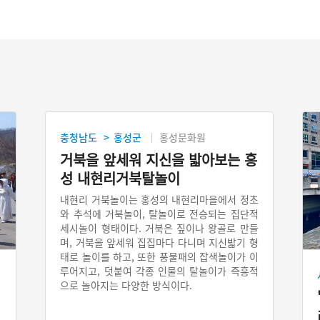
충청남도
홍성군
홍성문화원
>
거북을 앞세워 지신을 밟아보는 홍
성 내현리거북탈놀이
내현리 거북놀이는 홍성의 내현리마을에서 정초
와 추석에 거북놀이, 탈놀이로 전승되는 집단적
세시놀이 형태이다. 거북은 짚이나 왕골로 만들
며, 거북을 앞세워 집집마다 다니며 지신밟기 형
태로 놀이를 하고, 또한 풍물패의 잡색놀이가 이
루어지고, 덧붙여 각종 인물의 탈놀이가 즉흥적
으로 놀아지는 다양한 방식이다.