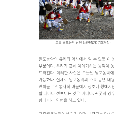
고흥 월포농악 상연 (사진출처:문화재청)
월포농악의 유래와 역사에서 알 수 있듯 이 
부분이다. 우리가 흔히 이야기하는 농악이 농
드러진다. 이러한 사실은 오늘날 월포농악에
가능하다. 실제로 월포농악의 주요 공연 내용
연희들은 전통사회 마을에서 정초에 행해지던
할 때마다 선보이는 것은 아니다. 판굿의 경
황에 따라 연행을 하고 있다.
고흥월포농악에서 가장 먼저 시작되는 당산굿