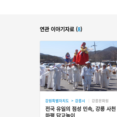
연관 이야기자료 (
8
)
강원특별자치도
강릉시
강릉문화원
>
전국 유일의 점성 민속, 강릉 사천
하평 답교놀이