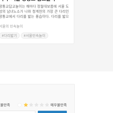
광통교답교놀이는 해마다 정월대보름에 서울 도
성의 남녀노소가 나와 청계천의 가장 큰 다리인
광통교에서 다리를 밟는 풍습이다. 다리를 밟으
면 두 다리가 튼튼해 진다는 속설이 있는데, 다
서울의 민속놀이
리(橋)와 다리(脚)의 음이 같기 때문에 생긴 유
래이다. 이것은 조선 후기에는 장안의 각종 놀이
#다리밟기
#서울민속놀이
패와 농악패, 무동패, 소리패들이 운집하는 큰
#드라마 촬영지
세시놀이였다.
불만족
매우불만족