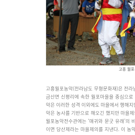
고흥 월포
고흥월포농악(전라남도 무형문화재)은 전라남
금산면 신평리에 속한 월포마을을 중심으로 
악은 이러한 성격 이외에도 마을에서 행해지
악은 농사를 기반으로 해오긴 했지만 마을제
월포농악전수관에는 ‘매귀와 문굿 유래’의 
이면 당산제라는 마을제의를 지낸다. 이 농