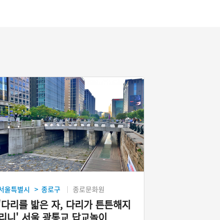
서울특별시
종로구
종로문화원
>
'다리를 밟은 자, 다리가 튼튼해지
리니' 서울 광통교 답교놀이