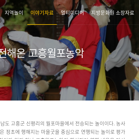
지역놀이
이야기자료
멀티미디어
지방문화원 소장자료
발전해온 고흥월포농악
남도 고흥군 신평리의 월포마을에서 전승되는 놀이이다. 농사
악은 정초에 행해지는 마을굿을 중심으로 연행되는 놀이로 평가