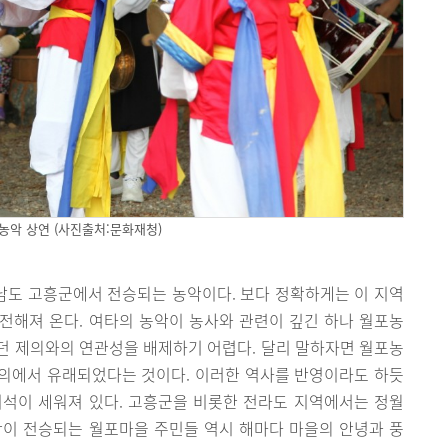
농악 상연 (사진출처:문화재청)
도 고흥군에서 전승되는 농악이다. 보다 정확하게는 이 지역
전해져 온다. 여타의 농악이 농사와 관련이 깊긴 하나 월포농
던 제의와의 연관성을 배제하기 어렵다. 달리 말하자면 월포농
의에서 유래되었다는 것이다. 이러한 역사를 반영이라도 하듯
비석이 세워져 있다. 고흥군을 비롯한 전라도 지역에서는 정월
악이 전승되는 월포마을 주민들 역시 해마다 마을의 안녕과 풍