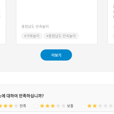
의
년
사
월
충청남도 민속놀이
릉
날
#거북놀이
#충청남도 민속놀이
더보기
스에 대하여 만족하십니까?
만족
보통