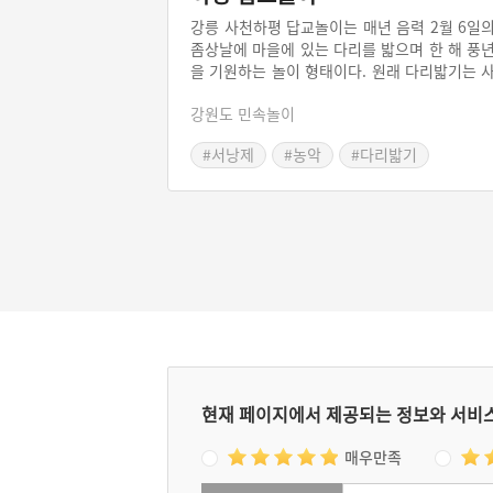
강릉 사천하평 답교놀이는 매년 음력 2월 6일
좀상날에 마을에 있는 다리를 밟으며 한 해 풍
을 기원하는 놀이 형태이다. 원래 다리밟기는 
람의 다리가 튼튼하게 해 달라는 의미에서 정
강원도 민속놀이
대보름 전후에 이루어지는 세시풍속인데, 강
은 시기와 목적이 다소 다르게 나타난다. 이
#서낭제
#농악
#다리밟기
횃불놀이도 함께 이루어진다.
#강원도 민속놀이
현재 페이지에서 제공되는 정보와 서비
매우만족