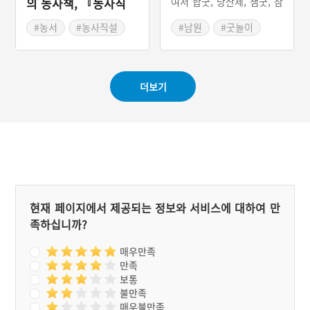
여서 합굿, 당산제, 샘굿, 삼
의 농사책, 『농사직
동놀이굿을 벌이는 유희다.
설』
삼동의 동을 ‘마을(洞)’로 보
#농서
#농사직설
#남원
#굿놀이
기도 하고 ‘어린아이(童)’라
#전라북도 민속놀이
하기도 한다. 굿놀이라고 부
르는 까닭은 놀이 전반에 매
구굿 가락이 흐르고, 생산과
더보기
성장을 상징하는 기와밟기
(지금은 지네밟기로 바뀜)가
행해지기 때문이다.
현재 페이지에서 제공되는 정보와 서비스에 대하여 만
족하십니까?
매우만족
만족
보통
불만족
매우불만족