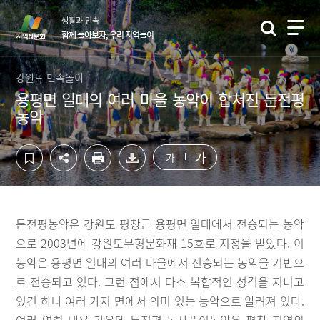
컨
하
생활과 민속
텐
단
함께 놀아보자, 우리 지역놀이
츠
영
영
역
역
바
강원도 민속놀이
바
로
용평면 일대의 여러 마을 농악이 합쳐진 둔전평
로
가
농악
가
기
기
가
가
둔전평농악은 강원도 평창군 용평면 일대에서 전승되는 농악
으로 2003년에 강원도무형문화재 15호로 지정을 받았다. 이
농악은 용평면 일대의 여러 마을에서 전승되는 농악을 기반으
로 전승되고 있다. 그런 점에서 다소 복합적인 성격을 지니고
있긴 하나 여러 가지 면에서 의미 있는 농악으로 알려져 있다.