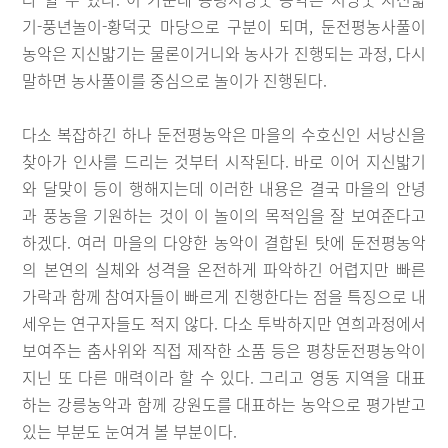
기-풍년놀이-황덕굿 마당으로 구분이 되며, 둔전평농사풀이
농악은 지신밟기는 물론이거니와 농사가 진행되는 과정, 다시
말하면 농사풀이를 중심으로 놀이가 진행된다.
다소 복잡하긴 하나 둔전평농악은 마을의 수호신인 서낭신을
찾아가 인사를 드리는 것부터 시작된다. 바로 이어 지신밟기
와 달맞이 등이 행해지는데 이러한 내용은 결국 마을의 안녕
과 풍농을 기원하는 것이 이 놀이의 목적임을 잘 보여준다고
하겠다. 여러 마을의 다양한 농악이 결합된 탓에 둔전평농악
의 본연의 실체와 성격을 온전하게 파악하긴 어렵지만 빠른
가락과 함께 참여자들이 빠르게 진행한다는 점을 특징으로 내
세우는 연구자들도 적지 않다. 다소 투박하지만 연희과정에서
보여주는 춤사위와 직접 제작한 소품 등은 평창둔전평농악이
지닌 또 다른 매력이라 할 수 있다. 그리고 영동 지역을 대표
하는 강릉농악과 함께 강원도를 대표하는 농악으로 평가받고
있는 부분도 눈여겨 볼 부분이다.