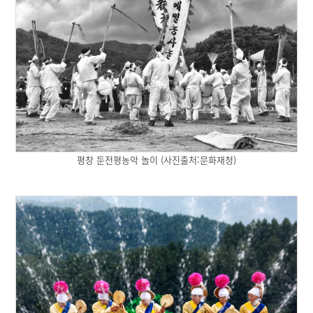
평창 둔전평농악 놀이 (사진출처:문화재청)