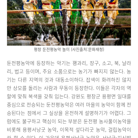
평창 둔전평농악 놀이 (사진출처:문화재청)
둔전평농악에 등장하는 악기는 꽹과리, 장구, 소고, 북, 날라
리, 법고 등이며, 주요 소품으로는 농기가 빠지지 않는다. 농
기는 다른 지역의 것과 대동소이하다. 잡색이 화려하진 않지
만 상모를 돌리는 사람과 무동이 등장한다. 이들은 각자의 역
할에 맞춰 복색을 갖춰 입는다. 강원도 평창군 용평면 일대를
중심으로 전승되는 둔전평농악은 여러 마을의 농악이 함께 전
승된다는 점에서 그 실상을 온전하게 설명하기가 어렵다. 그
럼에도 불구하고 핵심이 되는 부분은 둔전평 농사풀이농악을
비롯해 용평서낭굿 농악, 이목적 섶다리굿 농악, 걸립농악이
라 할 수 있다. 이 가운데 용평서낭굿 농악은 서낭굿-지신밟