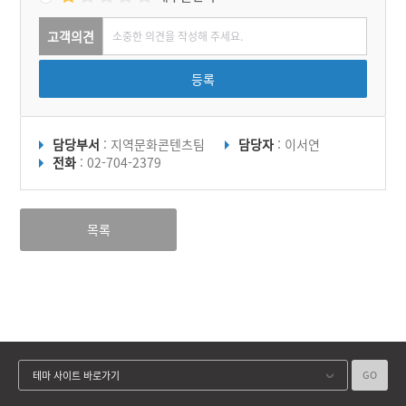
고객의견
등록
담당부서
: 지역문화콘텐츠팀
담당자
: 이서연
전화
: 02-704-2379
목록
GO
테마 사이트 바로가기