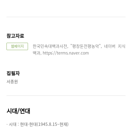
참고자료
한국민속대백과사전, "평창둔전평농악", 네이버 지식
웹페이지
백과, https://terms.naver.com
집필자
서종원
시대/연대
· 시대 :
현대-현대(1945.8.15~현재)