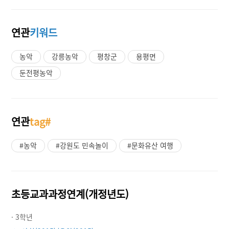
연관
키워드
농악
강릉농악
평창군
용평면
둔전평농악
연관
tag#
#농악
#강원도 민속놀이
#문화유산 여행
초등교과과정연계(개정년도)
· 3학년