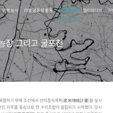
한해 농사
마을 공동체 활동
이야기자료
멀티미디어
지
농장 그리고 굴포천
를 해결하기 위해 조선에서 산미증식계획(産米增殖計畫)을 실시
본인 지주를 중심으로 한 수리조합이 설립되기 시작했다. 당시