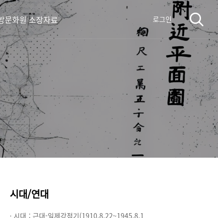
방문화원 소장자료
로그인
시대/연대
· 시대 :
근대-일제강점기(1910.8.22~1945.8.1