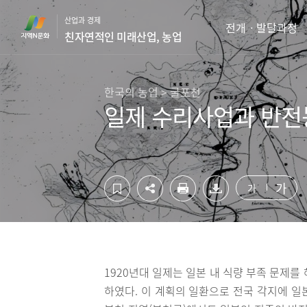
컨
하
산업과 경제
텐
단
전개ㆍ발달과정
친자연적인 미래산업, 농업
츠
영
영
역
역
바
바
로
한국의 농업 > 굴포천
로
가
일제 수리사업과 반전
가
기
기
가
가
1920년대 일제는 일본 내 식량 부족 문제
하였다. 이 계획의 일환으로 전국 각지에 일