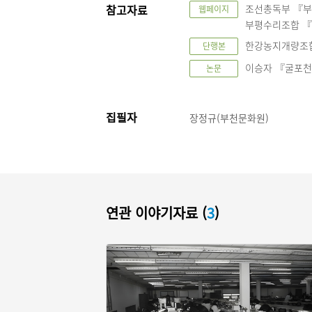
참고자료
조선총독부 『부평
웹페이지
부평수리조합 『부
한강농지개량조합
단행본
이승자 『굴포천 
논문
집필자
장정규(부천문화원)
연관 이야기자료 (
3
)