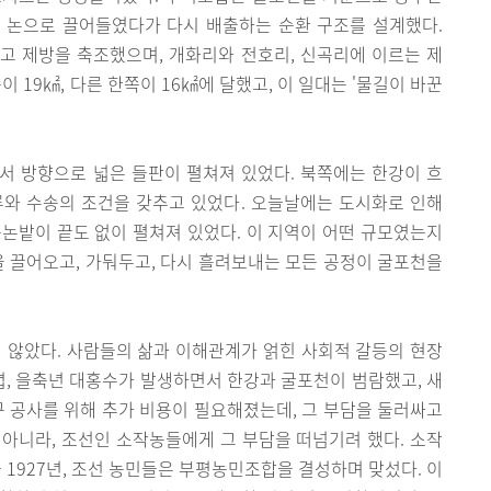
 논으로 끌어들였다가 다시 배출하는 순환 구조를 설계했다.
고 제방을 축조했으며, 개화리와 전호리, 신곡리에 이르는 제
 19㎢, 다른 한쪽이 16㎢에 달했고, 이 일대는 '물길이 바꾼
서 방향으로 넓은 들판이 펼쳐져 있었다. 북쪽에는 한강이 흐
류와 수송의 조건을 갖추고 있었다. 오늘날에는 도시화로 인해
논밭이 끝도 없이 펼쳐져 있었다. 이 지역이 어떤 규모였는지
 물을 끌어오고, 가둬두고, 다시 흘려보내는 모든 공정이 굴포천을
 않았다. 사람들의 삶과 이해관계가 얽힌 사회적 갈등의 현장
무렵, 을축년 대홍수가 발생하면서 한강과 굴포천이 범람했고, 새
구 공사를 위해 추가 비용이 필요해졌는데, 그 부담을 둘러싸고
아니라, 조선인 소작농들에게 그 부담을 떠넘기려 했다. 소작
 1927년, 조선 농민들은 부평농민조합을 결성하며 맞섰다. 이