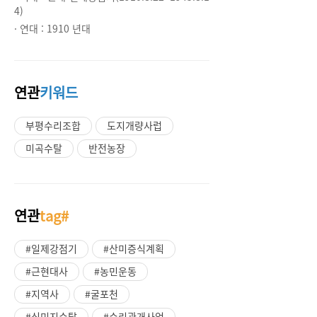
4)
· 연대 :
1910 년대
연관
키워드
부평수리조합
도지개량사럽
미곡수탈
반전농장
연관
tag#
#일제강점기
#산미증식계획
#근현대사
#농민운동
#지역사
#굴포천
#식민지수탈
#수리관개사업