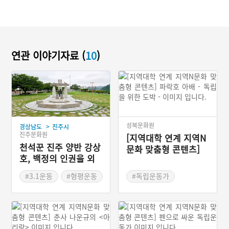
연관 이야기자료 (
10
)
성북문화원
>
경상남도
진주시
진주문화원
[지역대학 연계 지역N
천석꾼 진주 양반 강상
문화 맞춤형 콘텐츠]
호, 백정의 인권을 외
파락호 아배 - 독립을
치다
위한 도박 -
#3.1운동
#형평운동
#독립운동가
#민족계몽운동
#독립운동
#안동
#경상북도
#독립군
#의성 김씨
#파락호
#김후웅 여사