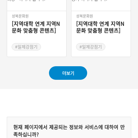
성북문화원
성북문화원
[지역대학 연계 지역N
[지역대학 연계 지역N
문화 맞춤형 콘텐츠]
문화 맞춤형 콘텐츠]
춘사 나운규의 <아리
펜으로 싸운 독립운동
랑>
가
#일제강점기
#일제강점기
#독립운동
#아리랑
#독립운동가
#윤동주
#역사탐방
#종로구
#서시
#한국영화사
#나운규
#별헤는밤
더보기
#고전영화
#춘사
#윤동주문학관
현재 페이지에서 제공되는 정보와 서비스에 대하여 만
족하십니까?