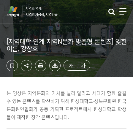
컨
하
지역과 역사
텐
단
지역의 자긍심, 지역인물
츠
영
영
역
역
바
바
로
[지역대학 연계 지역N문화 맞춤형 콘텐츠] 잊힌
로
가
이름, 강상호
가
기
기
가
가
본 영상은 지역문화의 가치를 널리 알리고 세대가 함께 즐길
수 있는 콘텐츠를 확산하기 위해 한성대학교·성북문화원·한국
문화원연합회가 공동 기획한 프로젝트에서 한성대학교 학생
들이 제작한 창작 콘텐츠입니다.