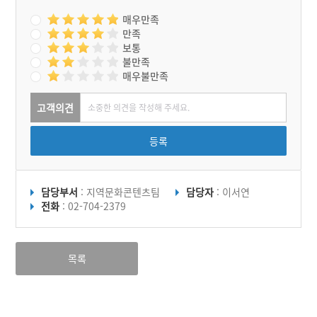
매우만족
만족
보통
불만족
매우불만족
고객의견
등록
담당부서
: 지역문화콘텐츠팀
담당자
: 이서연
전화
: 02-704-2379
목록