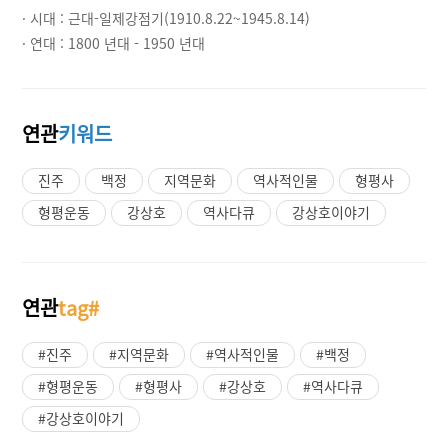
· 시대 :
근대-일제강점기(1910.8.22~1945.8.14)
· 연대 :
1800 년대 - 1950 년대
연관
키워드
진주
백정
지역문화
역사적인물
형평사
형평운동
강상호
역사다큐
강상호이야기
연관
tag#
#진주
#지역문화
#역사적인물
#백정
#형평운동
#형평사
#강상호
#역사다큐
#강상호이야기