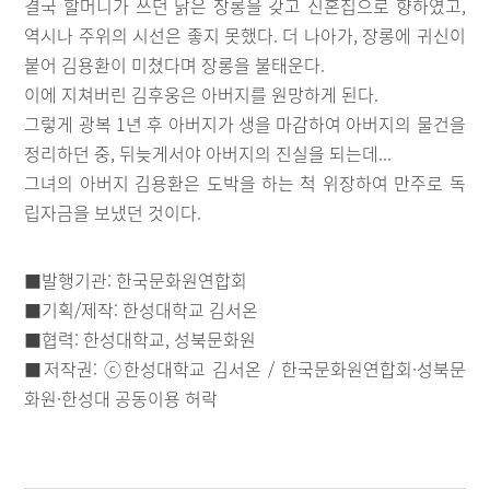
결국 할머니가 쓰던 낡은 장롱을 갖고 신혼집으로 향하였고,
역시나 주위의 시선은 좋지 못했다. 더 나아가, 장롱에 귀신이
붙어 김용환이 미쳤다며 장롱을 불태운다.
이에 지쳐버린 김후웅은 아버지를 원망하게 된다.
그렇게 광복 1년 후 아버지가 생을 마감하여 아버지의 물건을
정리하던 중, 뒤늦게서야 아버지의 진실을 되는데...
그녀의 아버지 김용환은 도박을 하는 척 위장하여 만주로 독
립자금을 보냈던 것이다.
■발행기관: 한국문화원연합회
■기획/제작: 한성대학교 김서온
■협력: 한성대학교, 성북문화원
■저작권: ⓒ한성대학교 김서온 / 한국문화원연합회·성북문
화원·한성대 공동이용 허락