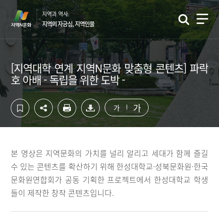
컨
하
지역과 역사
텐
단
지역의 자긍심, 지역인물
츠
영
영
역
역
바
바
로
[지역대학 연계 지역N문화 맞춤형 콘텐츠] 파락
로
가
호 아배 - 독립을 위한 도박 -
가
기
기
가
가
본 영상은 지역문화의 가치를 널리 알리고 세대가 함께 즐길
수 있는 콘텐츠를 확산하기 위해 한성대학교·성북문화원·한국
문화원연합회가 공동 기획한 프로젝트에서 한성대학교 학생
들이 제작한 창작 콘텐츠입니다.