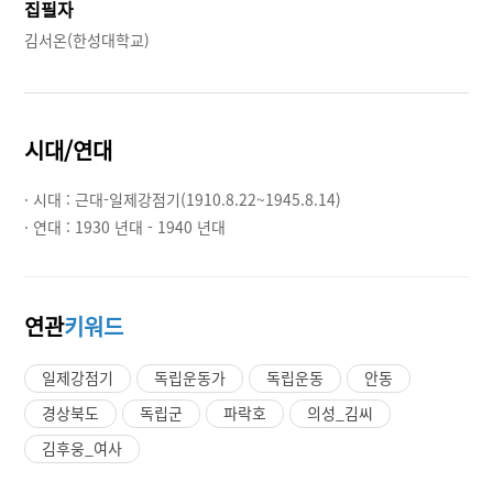
집필자
김서온(한성대학교)
시대/연대
· 시대 :
근대-일제강점기(1910.8.22~1945.8.14)
· 연대 :
1930 년대 - 1940 년대
연관
키워드
일제강점기
독립운동가
독립운동
안동
경상북도
독립군
파락호
의성_김씨
김후웅_여사