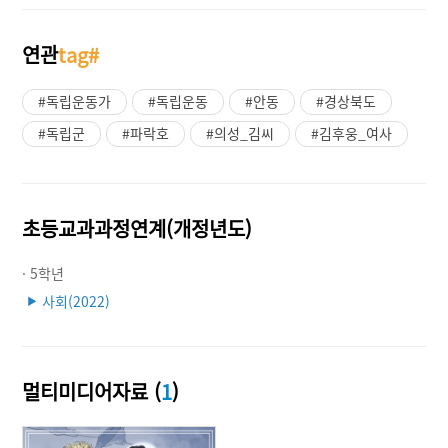
연관
tag#
#독립운동가
#독립운동
#안동
#경상북도
#독립군
#파락호
#의성_김씨
#김후웅_여사
초등교과과정연계(개정년도)
· 5학년
사회(2022)
▶
멀티미디어자료 (
1
)