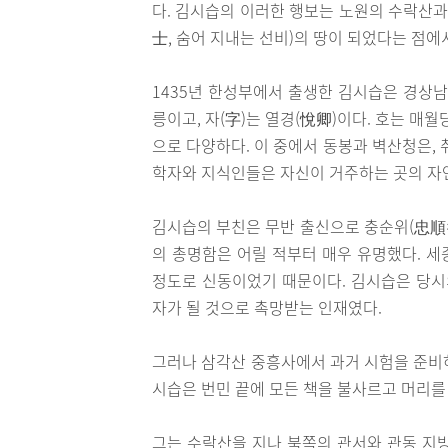
다. 김시습의 이러한 행보는 노원의 수락산과
士, 숨어 지내는 선비)의 땅이 되었다는 점에
1435년 한성부에서 출생한 김시습은 경상남
릉이고, 자(字)는 열경(悅卿)이다. 호는 매
으로 다양하다. 이 중에서 동봉과 벽산청은,
학자와 지식인들은 자신이 거주하는 곳의 자연
김시습의 부친은 무반 출신으로 충순위(忠順
의 총명함은 어릴 적부터 매우 유명했다. 
정도로 신동이었기 때문이다. 김시습은 당시
자가 될 것으로 촉망받는 인재였다.
그러나 삼각산 중흥사에서 과거 시험을 준비하
시습은 번민 끝에 모든 책을 불사르고 머리를
그는 수락산을 지나 북쪽의 관서와 관동 지