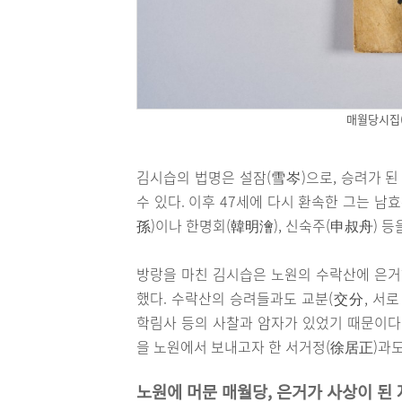
매월당시집
김시습의 법명은 설잠(雪岑)으로, 승려가 된
수 있다. 이후 47세에 다시 환속한 그는 남
孫)이나 한명회(韓明澮), 신숙주(申叔舟) 
방랑을 마친 김시습은 노원의 수락산에 은거
했다. 수락산의 승려들과도 교분(交分, 서로 
학림사 등의 사찰과 암자가 있었기 때문이다
을 노원에서 보내고자 한 서거정(徐居正)과도
노원에 머문 매월당, 은거가 사상이 된