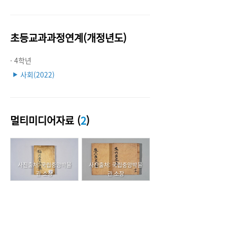
초등교과과정연계(개정년도)
· 4학년
사회(2022)
▶
멀티미디어자료 (
2
)
사진출처: 국립중앙박물
사진출처: 국립중앙박물
관 소장
관 소장