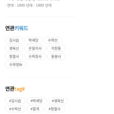
· 연대 :
1400 년대 - 1400 년대
연관
키워드
김시습
박세당
수락산
생육신
은일지사
석천동
청절사
수락정사
동봉사
수락정tk
연관
tag#
#김시습
#박세당
#생육신
#수락산
#절개
#청절사