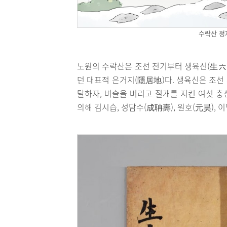
수락산 정
노원의 수락산은 조선 전기부터 생육신(生六臣
던 대표적 은거지(隱居地)다. 생육신은 조선
탈하자, 벼슬을 버리고 절개를 지킨 여섯 
의해 김시습, 성담수(成聃壽), 원호(元昊), 