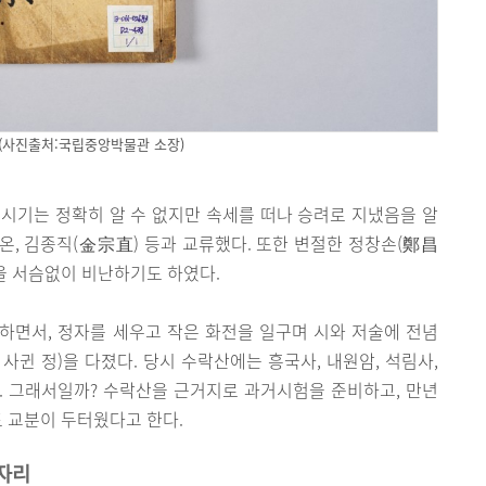
(사진출처:국립중앙박물관 소장)
 시기는 정확히 알 수 없지만 속세를 떠나 승려로 지냈음을 알
효온, 김종직(金宗直) 등과 교류했다. 또한 변절한 정창손(鄭昌
등을 서슴없이 비난하기도 하였다.
하면서, 정자를 세우고 작은 화전을 일구며 시와 저술에 전념
사귄 정)을 다졌다. 당시 수락산에는 흥국사, 내원암, 석림사,
. 그래서일까? 수락산을 근거지로 과거시험을 준비하고, 만년
 교분이 두터웠다고 한다.
 자리