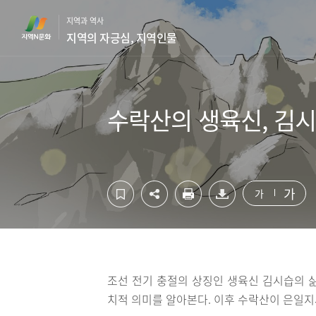
컨
하
지역과 역사
텐
단
지역의 자긍심, 지역인물
츠
영
영
역
역
바
바
로
로
가
수락산의 생육신, 김
가
기
기
가
가
조선 전기 충절의 상징인 생육신 김시습의 
치적 의미를 알아본다. 이후 수락산이 은일지