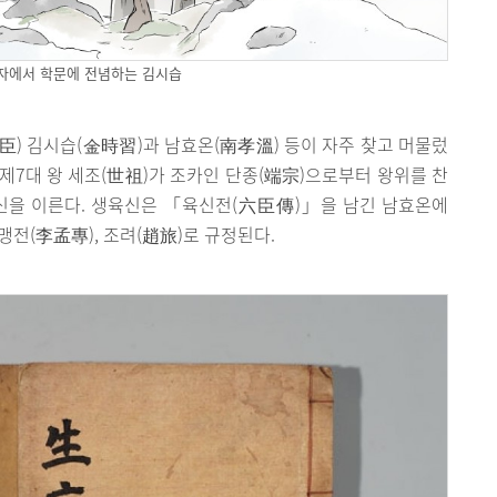
자에서 학문에 전념하는 김시습
) 김시습(金時習)과 남효온(南孝溫) 등이 자주 찾고 머물렀
 제7대 왕 세조(世祖)가 조카인 단종(端宗)으로부터 왕위를 찬
충신을 이른다. 생육신은 「육신전(六臣傳)」을 남긴 남효온에
이맹전(李孟專), 조려(趙旅)로 규정된다.