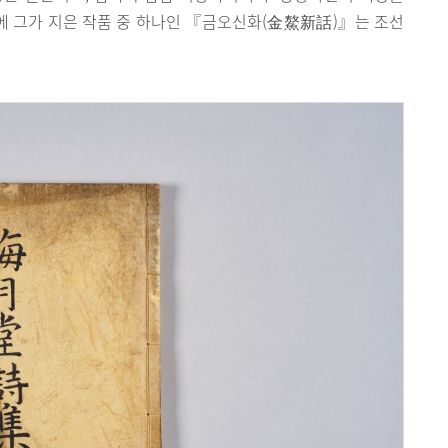
기에 그가 지은 작품 중 하나인 『금오신화(金鰲新話)』는 조선