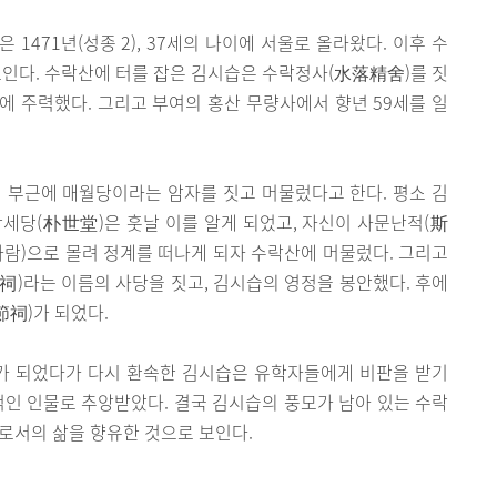
1471년(성종 2), 37세의 나이에 서울로 올라왔다. 이후 수
보인다. 수락산에 터를 잡은 김시습은 수락정사(水落精舍)를 짓
동에 주력했다. 그리고 부여의 홍산 무량사에서 향년 59세를 일
 부근에 매월당이라는 암자를 짓고 머물렀다고 한다. 평소 김
세당(朴世堂)은 훗날 이를 알게 되었고, 자신이 사문난적(斯
람)으로 몰려 정계를 떠나게 되자 수락산에 머물렀다. 그리고
)라는 이름의 사당을 짓고, 김시습의 영정을 봉안했다. 후에
節祠)가 되었다.
가 되었다가 다시 환속한 김시습은 유학자들에게 비판을 받기
적인 인물로 추앙받았다. 결국 김시습의 풍모가 남아 있는 수락
로서의 삶을 향유한 것으로 보인다.