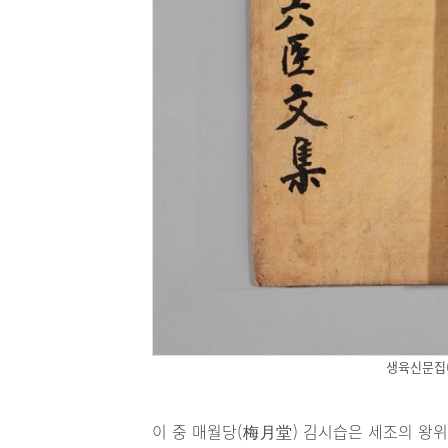
생육신문집
이 중 매월당(梅月堂) 김시습은 세조의 왕위