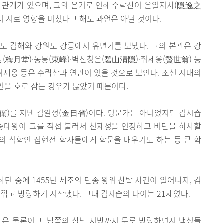
 관계가 있으며, 그의 은거로 인해 수락산이 은일지사(隱逸之
서 서로 영향을 미쳤다고 해도 과언은 아닐 것이다.
도 김해와 강원도 강릉에서 유년기를 보냈다. 그의 본관은 강
월당(梅月堂)·동봉(東峰)·벽산청은(碧山淸隱)·취세옹(贅世翁) 등
 취세옹 등은 수락산과 연관이 있을 것으로 보인다. 조선 시대의
을 호로 삼는 경우가 많았기 때문이다.
衛)를 지낸 김일성(金日省)이다. 명문가는 아니었지만 김시습
세종대왕이 그를 직접 불러서 천재성을 인정하고 비단을 하사할
의 석학인 집현전 학자들에게 학문을 배우기도 하는 등 큰 학
던 중에 1455년 세조의 단종 왕위 찬탈 사건이 일어나자, 김
 깎고 방랑하기 시작했다. 그때 김시습의 나이는 21세였다.
방은 물론이고, 남쪽의 삼남 지방까지 두루 방랑하면서 백성들