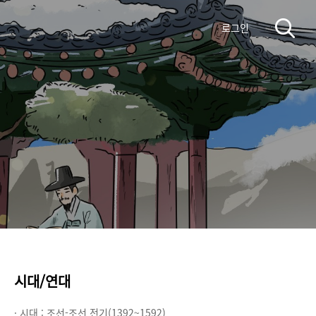
로그인
시대/연대
· 시대 :
조선-조선 전기(1392~1592)