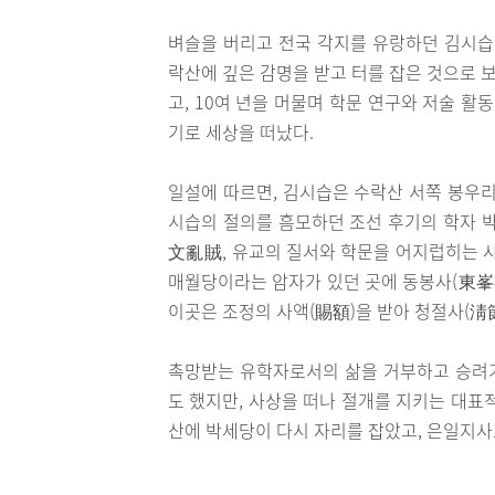
벼슬을 버리고 전국 각지를 유랑하던 김시습은 
락산에 깊은 감명을 받고 터를 잡은 것으로 
고, 10여 년을 머물며 학문 연구와 저술 활
기로 세상을 떠났다.
일설에 따르면, 김시습은 수락산 서쪽 봉우리
시습의 절의를 흠모하던 조선 후기의 학자 박
文亂賊, 유교의 질서와 학문을 어지럽히는 사
매월당이라는 암자가 있던 곳에 동봉사(東峯祠
이곳은 조정의 사액(賜額)을 받아 청절사(淸
촉망받는 유학자로서의 삶을 거부하고 승려
도 했지만, 사상을 떠나 절개를 지키는 대표
산에 박세당이 다시 자리를 잡았고, 은일지사