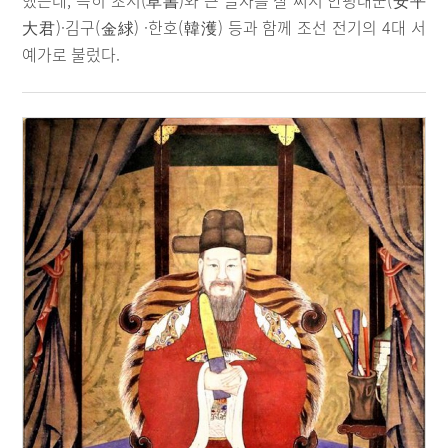
했는데, 특히 초서(草書)와 큰 글자를 잘 써서 안평대군(安平
大君)·김구(金絿) ·한호(韓濩) 등과 함께 조선 전기의 4대 서
예가로 불렀다.