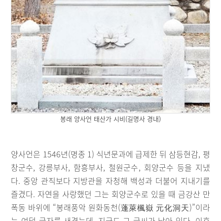
봉래 양사언 태산가 시비(길명사 경내)
양사언은 1546년(명종 1) 식년문과에 급제한 뒤 삼등현감, 평
창군수, 강릉부사, 함흥부사, 철원군수, 회양군수 등을 지냈
다. 중앙 관직보다 지방관을 자청해 백성과 더불어 지내기를
즐겼다. 자연을 사랑했던 그는 회양군수로 있을 때 금강산 만
폭동 바위에 “봉래풍악 원화동천(蓬萊楓嶽 元化洞天)”이라
는 여덟 글자를 새겼는데, 지금도 그 글씨가 남아 있다. 이후