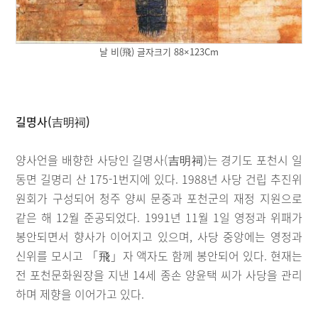
날 비(飛) 글자크기 88×123Cm
길명사(吉明祠)
양사언을 배향한 사당인 길명사(吉明祠)는 경기도 포천시 일
동면 길명리 산 175-1번지에 있다. 1988년 사당 건립 추진위
원회가 구성되어 청주 양씨 문중과 포천군의 재정 지원으로
같은 해 12월 준공되었다. 1991년 11월 1일 영정과 위패가
봉안되면서 향사가 이어지고 있으며, 사당 중앙에는 영정과
신위를 모시고 「飛」자 액자도 함께 봉안되어 있다. 현재는
전 포천문화원장을 지낸 14세 종손 양윤택 씨가 사당을 관리
하며 제향을 이어가고 있다.