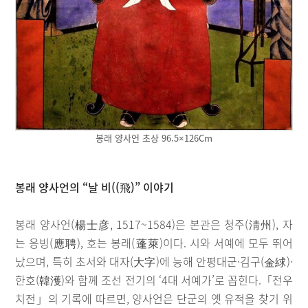
봉래 양사언 초상 96.5×126Cm
봉래 양사언의 “날 비((飛)” 이야기
봉래 양사언(楊士彦, 1517~1584)은 본관은 청주(淸州), 자
는 응빙(應聘), 호는 봉래(蓬萊)이다. 시와 서예에 모두 뛰어
났으며, 특히 초서와 대자(大字)에 능해 안평대군·김구(金絿)·
한호(韓濩)와 함께 조선 전기의 ‘4대 서예가’로 꼽힌다.「전우
치전」의 기록에 따르면, 양사언은 단군의 옛 유적을 찾기 위