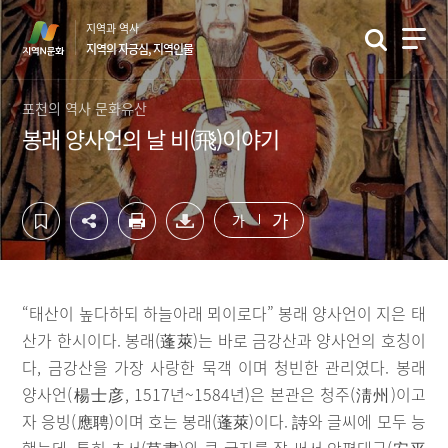
컨
하
지역과 역사
텐
단
지역의 자긍심, 지역인물
츠
영
영
역
역
바
포천의 역사 문화유산
바
로
봉래 양사언의 날 비(飛)이야기
로
가
가
기
기
가
가
“태산이 높다하되 하늘아래 뫼이로다” 봉래 양사언이 지은 태
산가 한시이다. 봉래(蓬萊)는 바로 금강산과 양사언의 호칭이
다, 금강산을 가장 사랑한 묵객 이며 청빈한 관리였다. 봉래
양사언(楊士彦, 1517년~1584년)은 본관은 청주(淸州)이고
자 응빙(應聘)이며 호는 봉래(蓬萊)이다. 詩와 글씨에 모두 능