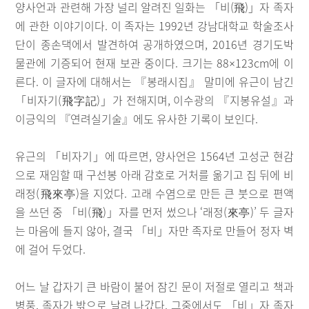
양사언과 관련해 가장 널리 알려진 일화는 「비(飛)」자 족자
에 관한 이야기이다. 이 족자는 1992년 강남대학교 학술조사
단이 종손댁에서 발견하여 공개하였으며, 2016년 경기도박
물관에 기증되어 현재 보관 중이다. 크기는 88×123cm에 이
른다. 이 글자에 대해서는 『봉래시집』 말미에 유근이 남긴
「비자기(飛字記)」가 전해지며, 이수광의 『지봉유설』과
이긍익의 『연려실기술』에도 유사한 기록이 보인다.
유근의 「비자기」에 따르면, 양사언은 1564년 고성군 현감
으로 재임할 때 구선봉 아래 감호로 거처를 옮기고 집 뒤에 비
래정(飛來亭)을 지었다. 고래 수염으로 만든 큰 붓으로 편액
을 쓰던 중 「비(飛)」자를 먼저 썼으나 ‘래정(來亭)’ 두 글자
는 마음에 들지 않아, 결국 「비」자만 족자로 만들어 정자 벽
에 걸어 두었다.
어느 날 갑자기 큰 바람이 불어 잠긴 문이 저절로 열리고 책과
병풍, 족자가 밖으로 날려 나갔다. 그중에서도 「비」자 족자