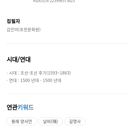
ksb0319/223998573623
집필자
김인미(포천문화원)
시대/연대
· 시대 :
조선-조선 후기(1593~1863)
· 연대 :
1500 년대 - 1500 년대
연관
키워드
봉래 양사언
날비(飛)
길명사