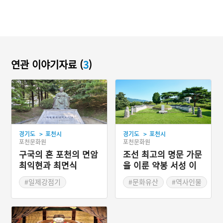
연관 이야기자료 (
3
)
>
>
경기도
포천시
경기도
포천시
포천문화원
포천문화원
구국의 혼 포천의 면암
조선 최고의 명문 가문
최익현과 최면식
을 이룬 약봉 서성 이
야기
#일제강점기
#문화유산
#역사인물
#독립운동가
#유교문화
#지역역사
#의병항쟁
#위정척사
#서원문화
#위인학습
#면암최익현