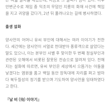
안변군수로 재임 중 익조의 무덤인 지릉의 화재 사건에 책임
을 지고 귀양을 갔다가, 2년 뒤 풀려나오는 길에 병사하였다.
출생 설화
양사언의 어머니 유씨 부인에 대해서는 여러 이야기가 전한
다. 세간에는 양사언이 서얼로 천대받아 풍류객으로 살았다는
말도 있으나, 이는 본부인 사별 후 맞이한 두 번째 정실부인과
관련된 오해에서 비롯된 잘못된 전승으로 알려져 있다. 전해
지는 설화에 따르면, 유씨 부인은 세상에서 으뜸가는 아들을
낳겠다는 염원을 품고 백일 동안 장독대에 자리를 펴고 밤마
다 북두칠성의 정기를 받으며 기도하여 양사언을 잉태하였다
고 한다.
『날 비 (飛) 이야기』