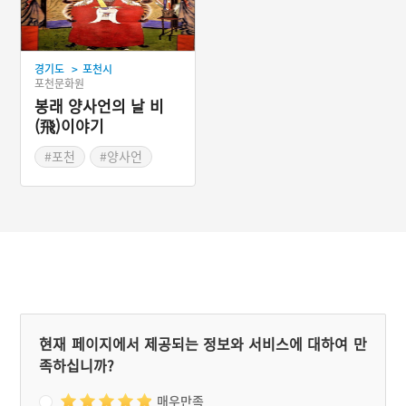
#포천역사
#지역사교육
#최면식
>
경기도
포천시
포천문화원
봉래 양사언의 날 비
(飛)이야기
#포천
#양사언
#초서
#명필
#길명사
#포천역사
#조선서예
현재 페이지에서 제공되는 정보와 서비스에 대하여 만
족하십니까?
매우만족