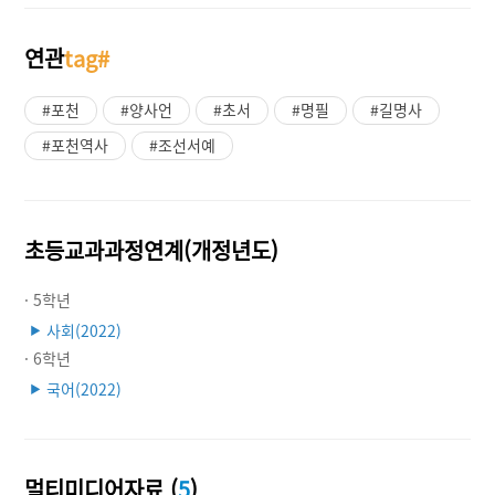
연관
tag#
#포천
#양사언
#초서
#명필
#길명사
#포천역사
#조선서예
초등교과과정연계(개정년도)
· 5학년
사회(2022)
▶
· 6학년
국어(2022)
▶
멀티미디어자료 (
5
)