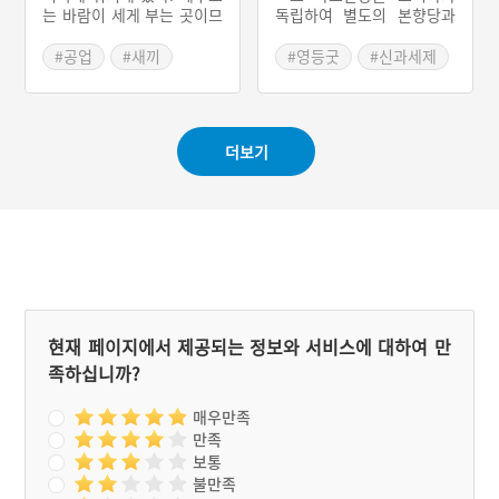
는 바람이 세게 부는 곳이므
독립하여 별도의 본향당과
로 바람에 지붕이 날아가지
당굿을 마련한 경우이다. 신
않도록 줄을 엮어서 단단히
양리는 당굿의 경우 다른 곳
#공업
#새끼
#영등굿
#신과세제
묶는데, 이렇듯 지붕을 바둑
과 달리 두루 갖추어 벌이는
#서귀포의노동요
#잠수굿
판처럼 얽어매는 것을 ‘집줄
굿이라는 점과 영등굿과 잠
#서귀포 마을신앙
놓는다’고 한다. 줄을 엮을
수굿의 면모를 확인할 수 있
때는 선소리꾼의 메기는 소
는 곳이라는 점에서도 의미
더보기
리에 맞춰 받는 사람들은 후
가 있는 곳이다. 신양리의
렴인 ‘상사∼뒤야’를 반복적
당굿이 두루 갖추어 벌이는
으로 구성하는 「상사소
굿이라는 점은 수산리 당굿
리」를 부른다. 노랫말은 줄
을 그대로 본 딴 결과로 볼
놓을 때 지시하는 내용으로
수 있다. 영등굿과 잠수굿이
이루어져 있다.
병행되어 연행된다는 점은
제주도에서 유일한 경우이
기도 하다.
현재 페이지에서 제공되는 정보와 서비스에 대하여 만
족하십니까?
매우만족
만족
보통
불만족