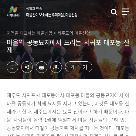
컨
하
생활과 민속
텐
단
마을신이 보호하는 우리마을, 마을신앙
츠
영
영
역
역
바
지역을 대표하는 마을신앙 > 제주도의 마을신앙
바
로
마을의 공동묘지에서 드리는 서귀포 대포동 산
로
가
제
가
기
기
가
가
제주도 서귀포시 대포동에서 대포동 마을의 공동묘지에서 이
마을 공동체가 함께 묘제를 지내고 있는데, 이것을 대포동 산
제라고 한다. 제주도에서는 묘를 산이라고 하기 때문이다. 마
을 사람들이 음력 1월에 택일해서 마을 사람들의 묻혀 있는
공동묘지에서 다같이 공동으로 제사를 지내는 것이다. 대포동