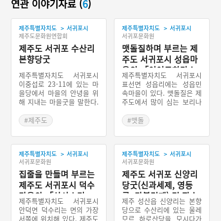
연관 이야기자료 (
6
)
>
>
제주특별자치도
서귀포시
제주특별자치도
서귀포시
제주도문화원연합회
서귀포문화원
제주도 서귀포 수산리
맷돌질하며 부르는 제
본향당굿
주도 서귀포시 성읍마
을의 「이여도하라소
제주특별자치도 서귀포시
제주특별자치도 서귀포시
리」
이중섭로 23-11에 있는 마
표선면 성읍리에는 성읍민
을당에서 마을의 안녕을 위
속마을이 있다. 맷돌질은 제
해 지내는 마을굿을 말한다.
주도에서 많이 심는 보리나
수산리 본향당은 20평 정도
조 등을 맷돌에 가는 것으
되는 규모의 슬레이트집으
로, 맷돌질을 할 때 노래를
#제주도
#맷돌
로 되어 있다. 당 옆에는 신
부른다. 혼자서 할 때는 독
#제주도 마을신앙
#서귀포 노동요
목인 큰 팽나무가 있다. 원
창을, 둘이서 할 때는 매기
#제주도 마을이야기
래는 이 신목만 있었는데,
는 소리와 받는 소리로 선후
>
>
제주특별자치도
서귀포시
제주특별자치도
서귀포시
나중에 당집을 지은 것이다.
창을 한다. 「이여도하라소
서귀포문화원
서귀포문화원
리」는 맷돌질을 할 때 부르
집줄을 만들며 부르는
는 선후창인데, 노랫가사는
제주도 서귀포 신양리
맷돌질과 직접 관련된 내용
제주도 서귀포시 덕수
당굿(신과세제, 영등
보다 생활에 대한 내용으로
마을의 「상사소리」
굿, 마불림제) 및 잠수
구성되어 있다.
제주특별자치도 서귀포시
제주 성산읍 신양리는 본향
굿
안덕면 덕수리는 면의 가장
당으로 수산리에 있는 울레
서쪽에 위치해 있다. 제주도
ᄆᆞ르 하로산당을 모시다가