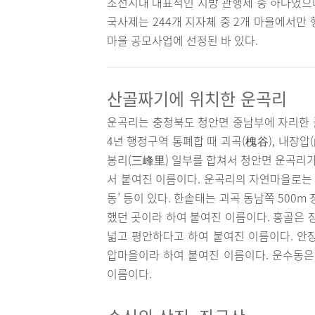
조선시대 대표적인 지방 관행제 중 하나였으나
국사제는 244개 지자체 중 2개 마을에서만 
마을 공모사업에 선정된 바 있다.
산골짜기에 위치한 운곡리
운곡리는 충청북도 청안면 중남부에 자리한 골
4년 행정구역 통폐합 때 괴곡(槐谷), 내장압(內
봉리(三峰里) 일부를 합쳐서 청안면 운곡리가 
서 붙여진 이름이다. 운곡리의 자연마을로는 운
동’ 등이 있다. 한솥태는 괴곡 동남쪽 500
했던 곳이라 하여 붙여진 이름이다. 홍골은 
넓고 평안하다고 하여 붙여진 이름이다. 안
압마을이라 하여 붙여진 이름이다. 운수동은
이름이다.