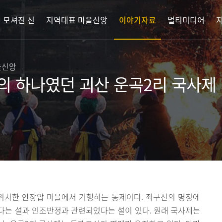
 모셔진 신
지역대표 마을신앙
이야기자료
멀티미디어
을신앙
의 하나였던 괴산 운곡2리 국사제
위치한 안장압 마을에서 거행하는 동제이다. 좌구산의 명칭에
다는 설과 인조반정과 관련되었다는 설이 있다. 원래 국사제는