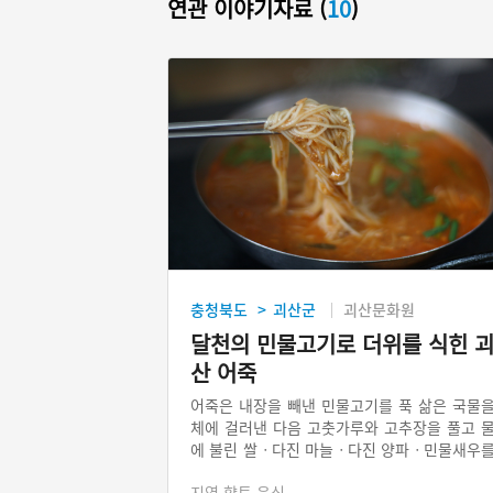
연관 이야기자료 (
10
)
충청북도
괴산군
괴산문화원
>
달천의 민물고기로 더위를 식힌 
산 어죽
어죽은 내장을 빼낸 민물고기를 푹 삶은 국물
체에 걸러낸 다음 고춧가루와 고추장을 풀고 
에 불린 쌀ㆍ다진 마늘ㆍ다진 양파ㆍ민물새우
넣고 끓이다가 채 썬 깻잎ㆍ다진 풋고추ㆍ들
지역 향토 음식