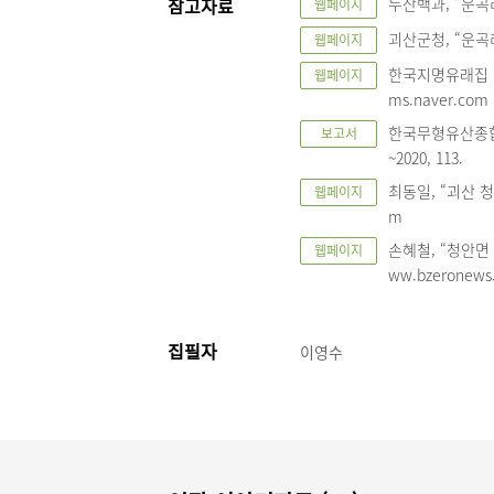
참고자료
두산백과, “운곡리”
웹페이지
괴산군청, “운곡리”,
웹페이지
한국지명유래집 충
웹페이지
ms.naver.com
한국무형유산종합조
보고서
~2020, 113.
최동일, “괴산 청안
웹페이지
m
손혜철, “청안면 운
웹페이지
ww.bzeronews
집필자
이영수