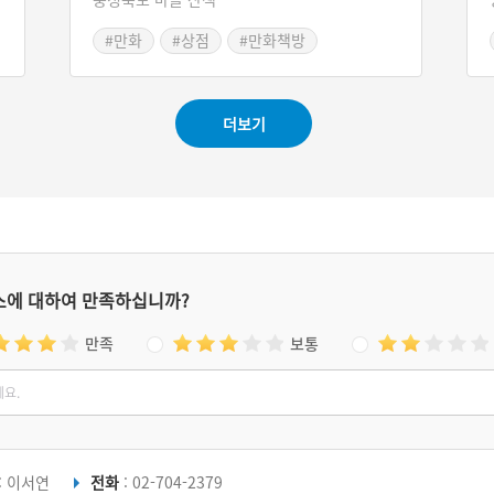
청
#만화
#상점
#만화책방
#괴산 가볼만한곳
더보기
스에 대하여 만족하십니까?
만족
보통
: 이서연
전화
: 02-704-2379