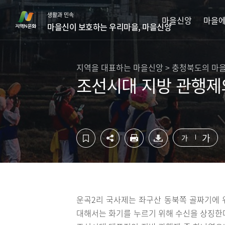
컨
하
생활과 민속
텐
단
마을신앙
마을에
마을신이 보호하는 우리마을, 마을신앙
츠
영
영
역
역
바
바
로
지역을 대표하는 마을신앙 > 충청북도의 마
로
가
조선시대 지방 관행제
가
기
기
가
가
운곡2리 국사제는 좌구산 동북쪽 골짜기에 
대해서는 화기를 누르기 위해 수신을 상징한