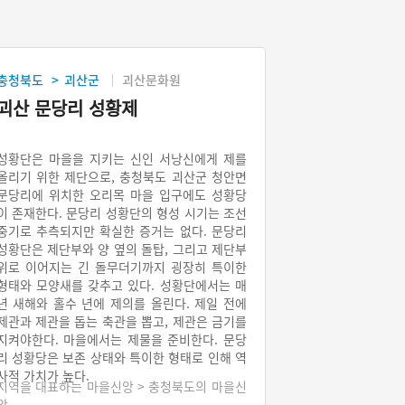
충청북도
괴산군
괴산문화원
>
괴산 문당리 성황제
성황단은 마을을 지키는 신인 서낭신에게 제를
올리기 위한 제단으로, 충청북도 괴산군 청안면
문당리에 위치한 오리목 마을 입구에도 성황당
이 존재한다. 문당리 성황단의 형성 시기는 조선
중기로 추측되지만 확실한 증거는 없다. 문당리
성황단은 제단부와 양 옆의 돌탑, 그리고 제단부
위로 이어지는 긴 돌무더기까지 굉장히 특이한
형태와 모양새를 갖추고 있다. 성황단에서는 매
년 새해와 홀수 년에 제의를 올린다. 제일 전에
제관과 제관을 돕는 축관을 뽑고, 제관은 금기를
지켜야한다. 마을에서는 제물을 준비한다. 문당
리 성황당은 보존 상태와 특이한 형태로 인해 역
사적 가치가 높다.
지역을 대표하는 마을신앙 > 충청북도의 마을신
앙