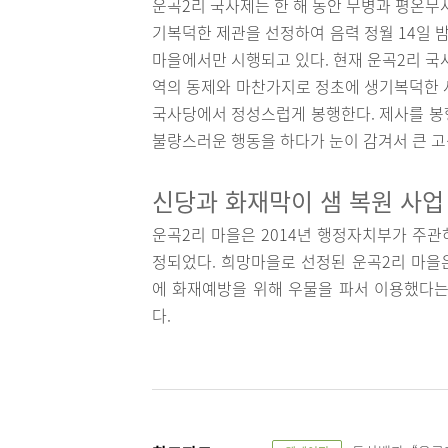
운곡2리 국사제는 한 해 동안 무병과 평온무
기복덕한 제관을 선정하여 음력 정월 14일 밤
마을에서만 시행되고 있다. 현재 운곡2리 국
역의 동제와 마찬가지로 정초에 생기복덕한 
국사당에서 정성스럽게 봉행한다. 제사를 봉행
불량스러운 행동을 하다가 눈이 감겨서 큰 고
신당과 화재막이 샘 복원 사업
운곡2리 마을은 2014년 행정자치부가 주관
정되었다. 희망마을로 선정된 운곡2리 마을은
에 화재예방을 위해 우물을 파서 이용했다는
다.