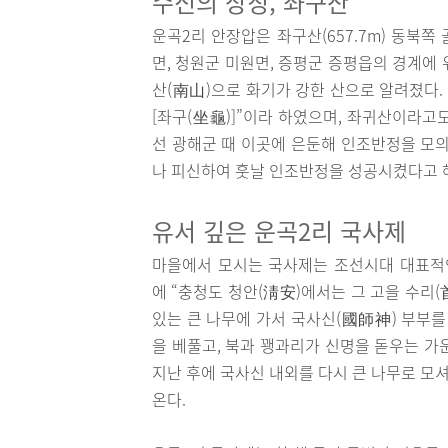
수신의 상징, 좌구산
운곡2리 안장압은 좌구산(657.7m) 동북
면, 청원군 미원면, 증평군 증평읍의 경계에
산(南山)으로 화기가 강한 산으로 알려졌다.
[좌구(坐龜)]”이라 하였으며, 좌귀산이라고도
선 광해군 때 이곳에 은둔해 인조반정을 모의
나 피신하여 훗날 인조반정을 성공시켰다고 
유서 깊은 운곡2리 국사제
마을에서 모시는 국사제는 조선시대 대표적
에 “충청도 청안(淸安)에서는 그 고을 수리
있는 큰 나무에 가서 국사신(國師神) 부부를
을 베풀고, 북과 꽹과리가 신명을 돋우는 가운
지난 후에 국사신 내외를 다시 큰 나무로 모셔
온다.