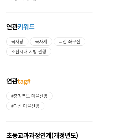
연관
키워드
국사당
국사제
괴산 좌구산
조선시대 지방 관행
연관
tag#
#충청북도 마을신앙
#괴산 마을신앙
초등교과과정연계(개정년도)