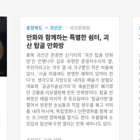
충청북도
괴산군
괴산문화원
>
만화와 함께하는 특별한 쉼터, 괴
산 탑골 만화방
충북 괴산군 문광면 신기리의 ‘괴산 탑골 만화
방’은 은행나무 길로 유명한 문광저수지의 옆,
주민이라고는 겨우 열 네 가구뿐인 작은 마을에
있다. ‘시골 마을에도 분명한 쾌락이 있어야 한
다’는 생각으로 지방으로 내려온 예술가 양철모
대표와 ‘공공미술삼거리’의 예술인들이 폐가였
던 건물을 리모델링해 만든 만화방이다. 탑골 만
괴
화방은 매월 마지막 주 토요일마다 ‘탑골다방’을
열어서 방문한 손님들과 직접 원두를 볶고 커피
를 내려 마시며, 독립영화나 단편영화를 함께 보
을
는 조그마한 영화제를 열기도 한다. 우쿨렐레 소
물
모임과 일년에 두번 열리는 만화 세미나도 있다.
를
깻
충청북도 마을 산책