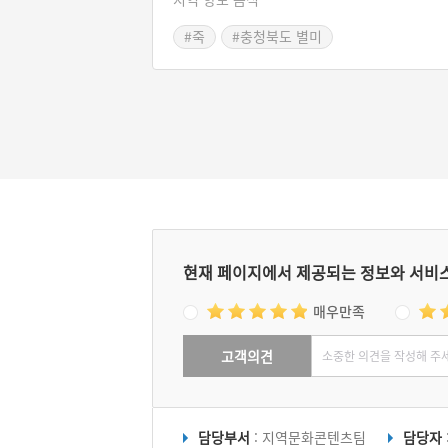
가루ㆍ참기름 등을 넣고 한소끔 더 끓여낸 충
북도 괴산군의 향토음식이다.
#죽
#충청북도 별미
현재 페이지에서 제공되는 정보와 서비
매우만족
고객의견
담당부서
: 지역문화콘텐츠팀
담당자