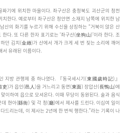
쪽 골짜기에 위치한 마을이다. 좌구산은 충청북도 괴산군의 청천
 위치한다. 예로부터 좌구산은 청안면 소재지 남쪽에 위치한 남
 남산의 화기를 누르기 위해 수신을 상징하는 “거북이 앉은 산
 한다. 또 다른 한자 표기로는 ‘좌구산(坐狗山)’이라 한다. 조
하던 김치(金緻)가 산에서 개가 크게 세 번 짖는 소리에 깨어
해서 유래된 이름이다.
인 지방 관행제 중 하나였다. 『동국세시기(東國歲時記)』
(首吏)가 읍인(邑人)을 거느리고 동면(東面) 장압산(長鴨山)에
 맞이하여 읍으로 모셔온다. 이때 무당이 동원된다. 술과 음식
데 현아(縣衙) 및 각 청(廳)에서 제사를 드린다. 이십여 일이
다드리는데, 이 제사는 2년에 한 번씩 행한다.”라는 기록이 나