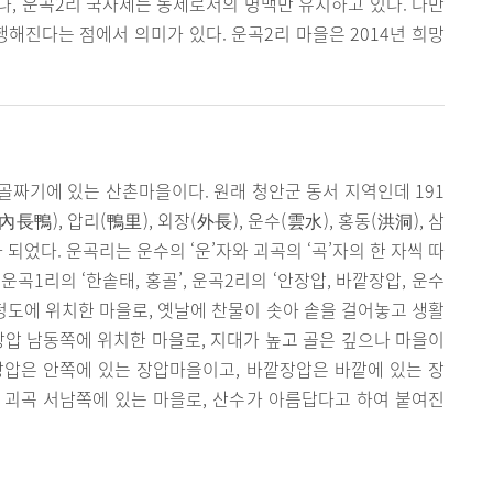
, 운곡2리 국사제는 동제로서의 명맥만 유지하고 있다. 다만
행해진다는 점에서 의미가 있다. 운곡2리 마을은 2014년 희망
짜기에 있는 산촌마을이다. 원래 청안군 동서 지역인데 191
長鴨), 압리(鴨里), 외장(外長), 운수(雲水), 홍동(洪洞), 삼
되었다. 운곡리는 운수의 ‘운’자와 괴곡의 ‘곡’자의 한 자씩 따
곡1리의 ‘한솥태, 홍골’, 운곡2리의 ‘안장압, 바깥장압, 운수
m 정도에 위치한 마을로, 옛날에 찬물이 솟아 솥을 걸어놓고 생활
장압 남동쪽에 위치한 마을로, 지대가 높고 골은 깊으나 마을이
장압은 안쪽에 있는 장압마을이고, 바깥장압은 바깥에 있는 장
 괴곡 서남쪽에 있는 마을로, 산수가 아름답다고 하여 붙여진