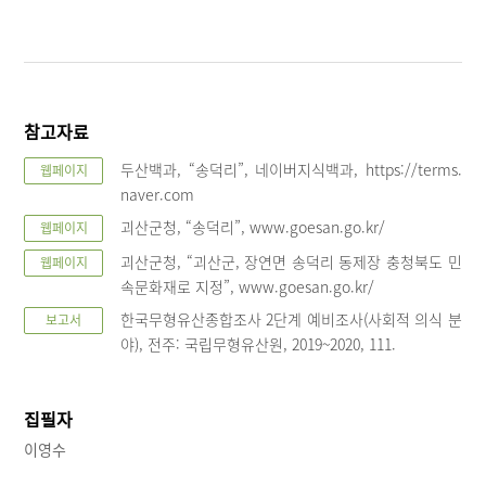
참고자료
두산백과, “송덕리”, 네이버지식백과, https://terms.
웹페이지
naver.com
괴산군청, “송덕리”, www.goesan.go.kr/
웹페이지
괴산군청, “괴산군, 장연면 송덕리 동제장 충청북도 민
웹페이지
속문화재로 지정”, www.goesan.go.kr/
한국무형유산종합조사 2단계 예비조사(사회적 의식 분
보고서
야), 전주: 국립무형유산원, 2019~2020, 111.
집필자
이영수