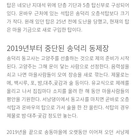
탑은 네모난 지대석 위에 단층 기단과 5층 탑신부로 구성되어
있다. 온바우 근처에 있는 석탑은 송덕리 오층석탑보다 크기
가 작다. 원래 있던 탑은 25년 전에 도난을 당했고, 현재의 탑
은 마을 기금으로 새로 구입한 탑이다.
2019년부터 중단된 송덕리 동제장
송덕리 동고사는 고양주를 선출하는 것으로 제의 준비가 시작
된다. 고양주는 그해 운이 닿는 사람으로 선정한다. 음력설을
쇠고 나면 마을사람들이 모여 장승을 새로 깎는다. 제물로는
메, 백시루, 포, 밤,대추,곶감과 술 등이다. 유교식으로 제례를
올리고 나서 집집마다 소지를 올려 한 해 동안 마을사람들의
평안을 기원한다. 서낭댕이에서 동고사를 마치면 곧바로 오층
석탑과 온바우의 탑으로 가서 술을 한 잔 올린다. 석탑의 경우
제물로 밤·대추·곶감 정도만 놓는다.
2019년을 끝으로 송동마을에 오랫동안 이어져 오던 서낭제