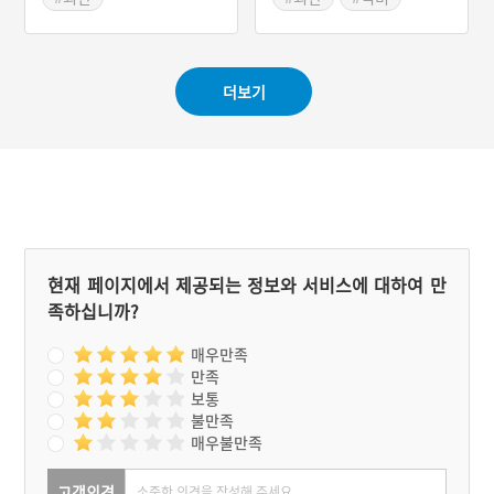
와 특이한 형태로 인해 역사
#충청북도 근대문화유산
#묘정비
적 가치가 높다.
#관사
더보기
현재 페이지에서 제공되는 정보와 서비스에 대하여 만
족하십니까?
매우만족
만족
보통
불만족
매우불만족
고객의견