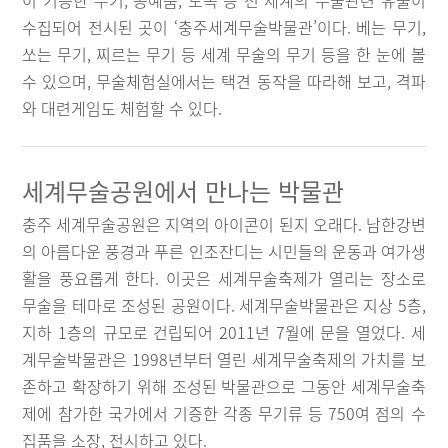
이 기증한 무기, 공예품, 도복 등 전 세계의 무술관련 유물이
수집되어 전시된 곳이 ‘충주세계무술박물관’이다. 베는 무기,
쏘는 무기, 찌르는 무기 등 세계 무술의 무기 등을 한 눈에 볼
수 있으며, 무술체험실에서는 택견 동작을 따라해 보고, 격파
와 대련게임도 체험할 수 있다.
세계무술공원에서 만나는 박물관
충주 세계무술공원은 지역의 아이콘이 된지 오래다. 남한강변
의 아름다운 풍경과 푸른 인조잔디는 시민들의 운동과 여가생
활을 풍요롭게 한다. 이곳은 세계무술축제가 열리는 장소로
무술을 테마로 조성된 공원이다. 세계무술박물관은 지상 5층,
지하 1층의 규모로 건립되어 2011년 7월에 문을 열었다. 세
계무술박물관은 1998년부터 열린 세계무술축제의 가치를 보
존하고 확장하기 위해 조성된 박물관으로 그동안 세계무술축
제에 참가한 국가에서 기증한 각종 무기류 등 750여 점의 수
집품을 소장, 전시하고 있다.