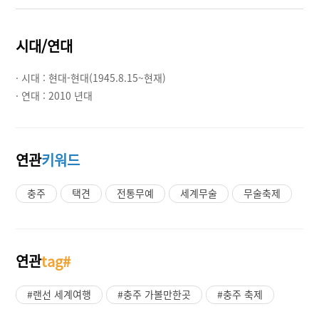
시대/연대
· 시대 :
현대-현대(1945.8.15~현재)
· 연대 :
2010 년대
연관
키워드
충주
택견
전통무예
세계무술
무술축제
연관
tag#
#랜선 세계여행
#충주 가볼만한곳
#충주 축제