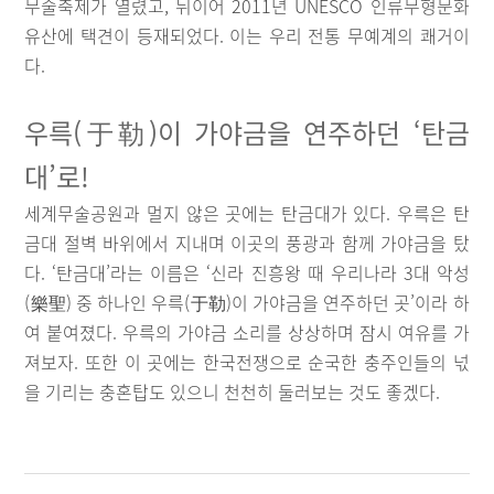
무술축제가 열렸고, 뒤이어 2011년 UNESCO 인류무형문화
유산에 택견이 등재되었다. 이는 우리 전통 무예계의 쾌거이
다.
우륵(于勒)이 가야금을 연주하던 ‘탄금
대’로!
세계무술공원과 멀지 않은 곳에는 탄금대가 있다. 우륵은 탄
금대 절벽 바위에서 지내며 이곳의 풍광과 함께 가야금을 탔
다. ‘탄금대’라는 이름은 ‘신라 진흥왕 때 우리나라 3대 악성
(樂聖) 중 하나인 우륵(于勒)이 가야금을 연주하던 곳’이라 하
여 붙여졌다. 우륵의 가야금 소리를 상상하며 잠시 여유를 가
져보자. 또한 이 곳에는 한국전쟁으로 순국한 충주인들의 넋
을 기리는 충혼탑도 있으니 천천히 둘러보는 것도 좋겠다.