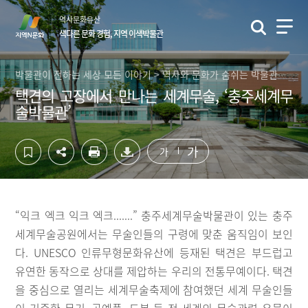
컨
하
역사문화유산
텐
단
색다른 문화 경험, 지역 이색박물관
츠
영
영
역
역
바
박물관이 전하는 세상 모든 이야기 > 역사와 문화가 숨쉬는 박물관
바
로
택견의 고장에서 만나는 세계무술, ‘충주세계무
로
가
술박물관’
가
기
기
가
가
“익크 엑크 익크 엑크.......” 충주세계무술박물관이 있는 충주
세계무술공원에서는 무술인들의 구령에 맞춘 움직임이 보인
다. UNESCO 인류무형문화유산에 등재된 택견은 부드럽고
유연한 동작으로 상대를 제압하는 우리의 전통무예이다. 택견
을 중심으로 열리는 세계무술축제에 참여했던 세계 무술인들