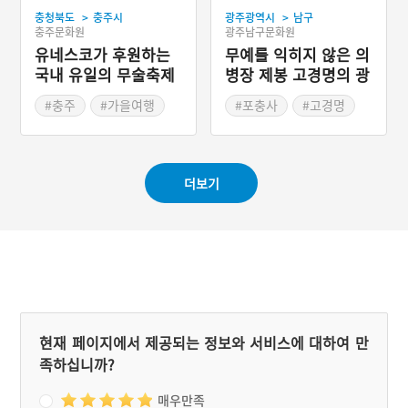
>
>
충청북도
충주시
광주광역시
남구
충주문화원
광주남구문화원
유네스코가 후원하는
무예를 익히지 않은 의
국내 유일의 무술축제
병장 제봉 고경명의 광
'충주세계무술축제'
주 포충사
#충주
#가을여행
#포충사
#고경명
#가을축제
#광주광역시가볼만한곳
#충청북도 축제
#전라도3대 비훼철서원
더보기
현재 페이지에서 제공되는 정보와 서비스에 대하여 만
족하십니까?
매우만족