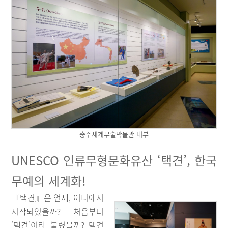
충주세계무술박물관 내부
UNESCO 인류무형문화유산 ‘택견’, 한국
무예의 세계화!
『택견』은 언제, 어디에서
시작되었을까? 처음부터
‘택견’이라 불렸을까? 택견