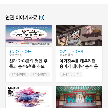
연관 이야기자료 (
9
)
>
>
충청북도
충주시
충청북도
충주시
충주문화원
충주문화원
신라 가야금의 명인 우
아기장수를 태우려던
륵과 충주5현을 추모
용마가 태어난 충주 용
하는 ‘우륵문화제’
마골
#가을여행
#가을축제
#장수이야기
#충청북도 축제
#충청북도 지명유래