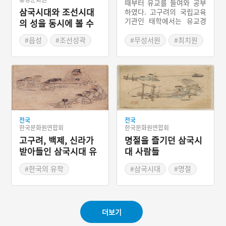
때부터 유교를 들여와 공부
삼국시대와 조선시대
하였다. 고구려의 국립교육
기관인 태학에서는 유교경
의 성을 동시에 볼 수
전을 가르쳤고 백제의 아직
있는 홍주읍성
기와 왕인은 일본에 유학을
#읍성
#조선성곽
#무성서원
#최치원
전했다. 신라인 중에서는 설
#드라마 촬영지
#설총
#서악서원
총과 최치원이 대표적인 유
#사극촬영지
#유교문화
학자이다. 우리나라 유교는
도학적 성격이 강했는데 이
#사극드라마
는 단군신화의 홍익인간이
#드라마 연인
인간 중심적 세계관을 지니
고 있었기 때문이었다. 비훼
철서원 중에는 설총과 최치
전국
원을 배향하는 서악서원과
전국
한국문화원연합회
한국문화원연합회
무성서원이 삼국시대 인물
고구려, 백제, 신라가
을 배향하는 서원으로 남아
명절을 즐기던 삼국시
있다.
받아들인 삼국시대 유
대 사람들
학
#한국의 유학
#삼국시대
#명절
#한국유학의 전개
#농경의례
#제천의식
#한반도 농업
더보기