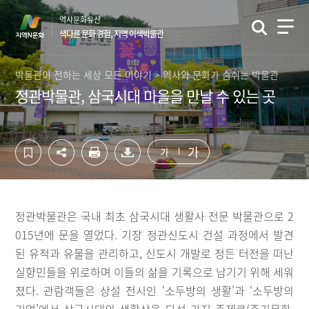
컨
하
역사문화유산
텐
단
색다른 문화 경험, 지역 이색박물관
츠
영
영
역
역
바
박물관이 전하는 세상 모든 이야기 > 역사와 문화가 숨쉬는 박물관
바
로
정관박물관, 삼국시대 마을을 만날 수 있는 곳
로
가
가
기
기
가
가
정관박물관은 국내 최초 삼국시대 생활사 전문 박물관으로 2
015년에 문을 열었다. 기장 정관신도시 건설 과정에서 발견
된 유적과 유물을 관리하고, 신도시 개발로 정든 터전을 떠난
실향민들을 위로하며 이들의 삶을 기록으로 남기기 위해 세워
졌다. 관람객들은 상설 전시인 ‘소두방의 생활’과 ‘소두방의