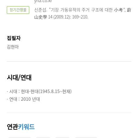
yna.co.kr
신준섭. “기장 가동유적의 주거 구조에 대한 小考”, 蔚
정기간행물
山史學 14 (2009.12): 169~210.
집필자
김현아
시대/연대
· 시대 :
현대-현대(1945.8.15~현재)
· 연대 :
2010 년대
연관
키워드