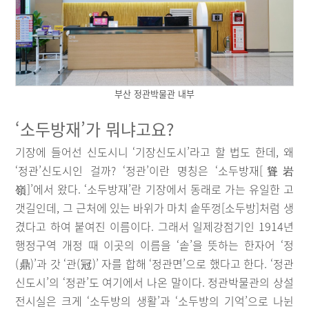
부산 정관박물관 내부
‘소두방재’가 뭐냐고요?
기장에 들어선 신도시니 ‘기장신도시’라고 할 법도 한데, 왜
‘정관’신도시인 걸까? ‘정관’이란 명칭은 ‘소두방재[聳岩
嶺]’에서 왔다. ‘소두방재’란 기장에서 동래로 가는 유일한 고
갯길인데, 그 근처에 있는 바위가 마치 솥뚜껑[소두방]처럼 생
겼다고 하여 붙여진 이름이다. 그래서 일제강점기인 1914년
행정구역 개정 때 이곳의 이름을 ‘솥’을 뜻하는 한자어 ‘정
(鼎)’과 갓 ‘관(冠)’ 자를 합해 ‘정관면’으로 했다고 한다. ‘정관
신도시’의 ‘정관’도 여기에서 나온 말이다. 정관박물관의 상설
전시실은 크게 ‘소두방의 생활’과 ‘소두방의 기억’으로 나뉜