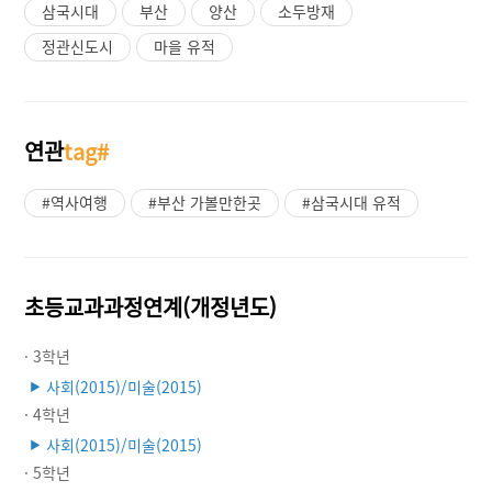
삼국시대
부산
양산
소두방재
정관신도시
마을 유적
연관
tag#
#역사여행
#부산 가볼만한곳
#삼국시대 유적
초등교과과정연계(개정년도)
· 3학년
사회(2015)/미술(2015)
▶
· 4학년
사회(2015)/미술(2015)
▶
· 5학년