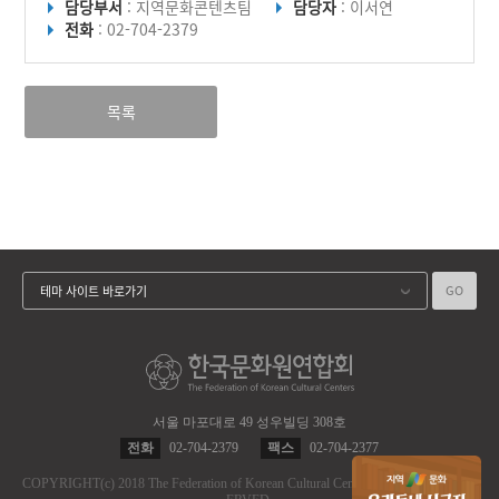
담당부서
: 지역문화콘텐츠팀
담당자
: 이서연
전화
: 02-704-2379
목록
GO
테마 사이트 바로가기
서울 마포대로 49 성우빌딩 308호
전화
02-704-2379
팩스
02-704-2377
COPYRIGHT
(c)
2018 The Federation of Korean Cultural Centers.
ALL RIGHT RES