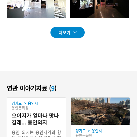
더보기
연관 이야기자료 (
9
)
>
경기도
용인시
용인문화원
오이지가 얼마나 맛나
길래... 용인외지
>
경기도
용인시
용인 외지는 용인지역의 향
용인문화원