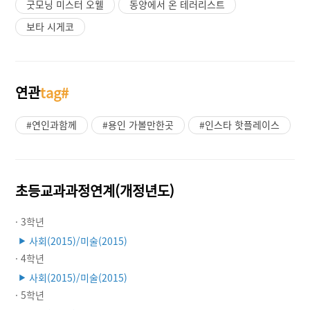
굿모닝 미스터 오웰
동양에서 온 테러리스트
보타 시게코
연관
tag#
#연인과함께
#용인 가볼만한곳
#인스타 핫플레이스
초등교과과정연계(개정년도)
· 3학년
사회(2015)/미술(2015)
▶
· 4학년
사회(2015)/미술(2015)
▶
· 5학년