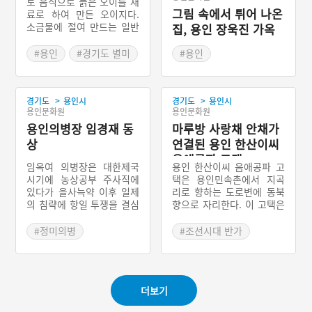
토 음식으로 늙은 오이를 재
그림 속에서 튀어 나온
료로 하여 만든 오이지다.
소금물에 절여 만드는 일반
집, 용인 장욱진 가옥
오이지와는 달리 소금물에
쌀뜨물을 섞어 오이지를 담
#용인
#경기도 별미
#용인
근다. 오이지는 한여름 잃었
#근현대인물공간
던 입맛을 돋아주는 소박 하
#경기도근대역사
면서도 편안한 음식이다.
>
>
경기도
용인시
경기도
용인시
용인문화원
용인문화원
용인의병장 임경재 동
마루방 사랑채 안채가
상
연결된 용인 한산이씨
음애공파 고택
임옥여 의병장은 대한제국
용인 한산이씨 음애공파 고
시기에 농상공부 주사직에
택은 용인민속촌에서 지곡
있다가 을사늑약 이후 일제
리로 향하는 도로변에 동북
의 침략에 항일 투쟁을 결심
향으로 자리한다. 이 고택은
하고 관직에서 물러났다. 그
『기묘명현록』에 이름을
는 정미의병기에 이천에서
올린 이자(李耔)가 살던 옛
#정미의병
#조선시대 반가
의병을 조직하여 항일 투쟁
집이라 전한다. 이자는 기묘
#고종황제 강제퇴위
#경기도 양반집
을 전개하다가 일제에 체포
사화 때 파직을 당하자 용
#옥여 임경재
#용인 가옥
되어 모진 고문 끝에 총살되
인, 충주 등지에 은거하면
었다. 임옥여 의병장의 동상
학문에 전념한 인물이다. 이
#경기 의병장
더보기
은 그의 뜻을 기려 용인시민
집은 제사를 지내는 마루방,
#용인의병장
의 정성과 후손들의 노력으
사랑채, 안채가 하나로 연결