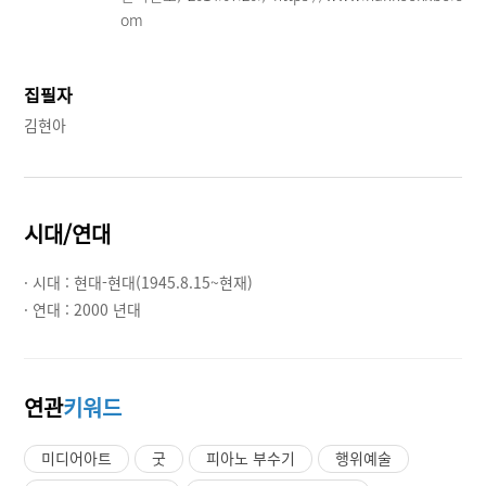
om
집필자
김현아
시대/연대
· 시대 :
현대-현대(1945.8.15~현재)
· 연대 :
2000 년대
연관
키워드
미디어아트
굿
피아노 부수기
행위예술