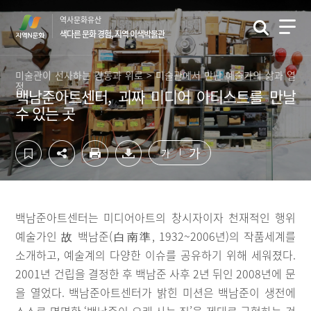
컨
하
역사문화유산
텐
단
색다른 문화 경험, 지역 이색박물관
츠
영
영
역
역
바
미술관이 선사하는 감동과 위로 > 미술관에서 만난 예술가의 삶과 열
정
바
로
백남준아트센터, 괴짜 미디어 아티스트를 만날
로
가
수 있는 곳
가
기
기
가
가
백남준아트센터는 미디어아트의 창시자이자 천재적인 행위
예술가인 故 백남준(白南準, 1932~2006년)의 작품세계를
소개하고, 예술계의 다양한 이슈를 공유하기 위해 세워졌다.
2001년 건립을 결정한 후 백남준 사후 2년 뒤인 2008년에 문
을 열었다. 백남준아트센터가 밝힌 미션은 백남준이 생전에