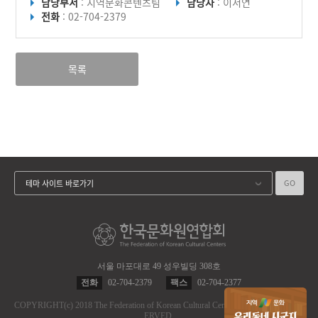
담당부서
: 지역문화콘텐츠팀
담당자
: 이서연
전화
: 02-704-2379
목록
GO
테마 사이트 바로가기
서울 마포대로 49 성우빌딩 308호
전화
02-704-2379
팩스
02-704-2377
COPYRIGHT
(c)
2018 The Federation of Korean Cultural Centers.
ALL RIGHT RES
ERVED.