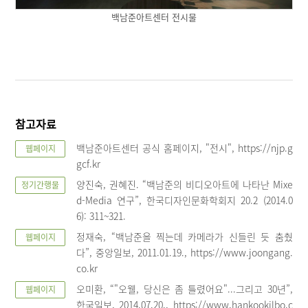
백남준아트센터 전시물
참고자료
백남준아트센터 공식 홈페이지, "전시", https://njp.g
웹페이지
gcf.kr
양진숙, 권혜진. “백남준의 비디오아트에 나타난 Mixe
정기간행물
d-Media 연구”, 한국디자인문화학회지 20.2 (2014.0
6): 311~321.
정재숙, “백남준을 찍는데 카메라가 신들린 듯 춤췄
웹페이지
다”, 중앙일보, 2011.01.19., https://www.joongang.
co.kr
오미환, “"오웰, 당신은 좀 틀렸어요"...그리고 30년”,
웹페이지
한국일보, 2014.07.20., https://www.hankookilbo.c