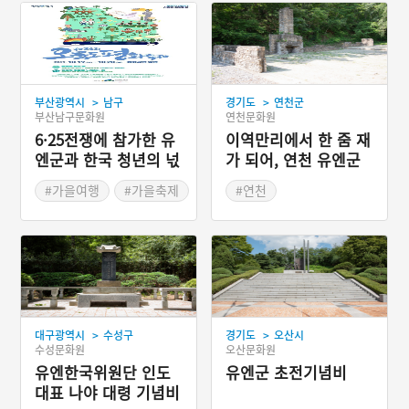
>
>
부산광역시
남구
경기도
연천군
부산남구문화원
연천문화원
6·25전쟁에 참가한 유
이역만리에서 한 줌 재
엔군과 한국 청년의 넋
가 되어, 연천 유엔군
을 기리는 ‘오륙도평화
화장장 시설
#가을여행
#가을축제
#연천
축제’
#경기도근대역사
#UN군
>
>
대구광역시
수성구
경기도
오산시
수성문화원
오산문화원
유엔한국위원단 인도
유엔군 초전기념비
대표 나야 대령 기념비