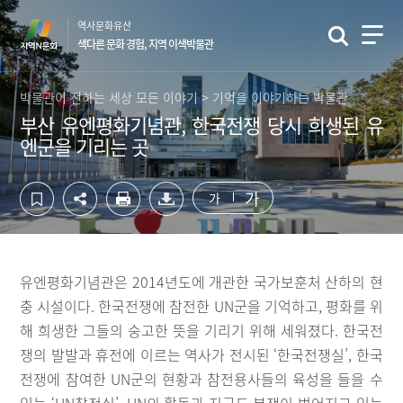
컨
하
역사문화유산
텐
단
색다른 문화 경험, 지역 이색박물관
츠
영
영
역
역
바
박물관이 전하는 세상 모든 이야기 > 기억을 이야기하는 박물관
바
로
부산 유엔평화기념관, 한국전쟁 당시 희생된 유
로
가
엔군을 기리는 곳
가
기
기
가
가
유엔평화기념관은 2014년도에 개관한 국가보훈처 산하의 현
충 시설이다. 한국전쟁에 참전한 UN군을 기억하고, 평화를 위
해 희생한 그들의 숭고한 뜻을 기리기 위해 세워졌다. 한국전
쟁의 발발과 휴전에 이르는 역사가 전시된 ‘한국전쟁실’, 한국
전쟁에 참여한 UN군의 현황과 참전용사들의 육성을 들을 수