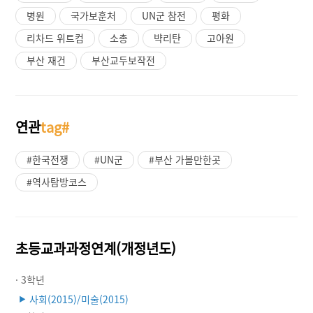
병원
국가보훈처
UN군 참전
평화
리차드 위트컴
소총
뱍리탄
고아원
부산 재건
부산교두보작전
연관
tag#
#한국전쟁
#UN군
#부산 가볼만한곳
#역사탐방코스
초등교과과정연계(개정년도)
· 3학년
사회(2015)/미술(2015)
▶