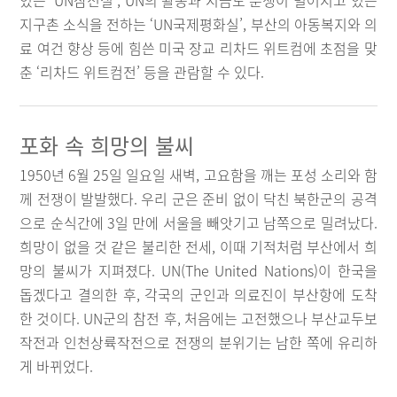
있는 ‘UN참전실’, UN의 활동과 지금도 분쟁이 벌어지고 있는
지구촌 소식을 전하는 ‘UN국제평화실’, 부산의 아동복지와 의
료 여건 향상 등에 힘쓴 미국 장교 리차드 위트컴에 초점을 맞
춘 ‘리차드 위트컴전’ 등을 관람할 수 있다.
포화 속 희망의 불씨
1950년 6월 25일 일요일 새벽, 고요함을 깨는 포성 소리와 함
께 전쟁이 발발했다. 우리 군은 준비 없이 닥친 북한군의 공격
으로 순식간에 3일 만에 서울을 빼앗기고 남쪽으로 밀려났다.
희망이 없을 것 같은 불리한 전세, 이때 기적처럼 부산에서 희
망의 불씨가 지펴졌다. UN(The United Nations)이 한국을
돕겠다고 결의한 후, 각국의 군인과 의료진이 부산항에 도착
한 것이다. UN군의 참전 후, 처음에는 고전했으나 부산교두보
작전과 인천상륙작전으로 전쟁의 분위기는 남한 쪽에 유리하
게 바뀌었다.