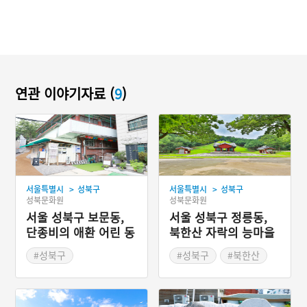
연관 이야기자료 (
9
)
>
>
서울특별시
성북구
서울특별시
성북구
성북문화원
성북문화원
서울 성북구 보문동,
서울 성북구 정릉동,
단종비의 애환 어린 동
북한산 자락의 능마을
망봉과 탑골
#성북구
#성북구
#북한산
#서울지명유래
#서울지명유래