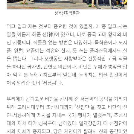
성북선잠박물관
먹고 입고 자는 것보다 중요한 것이 있을까. 이 중 입고 사는
일을 이롭게 해준 신(神)이 있으니, 바로 중국 고대 황제의 비
인 서릉씨다. 직물을 얻는 방법은 다양하다. 목화솜이나 모시
풀, 양털, 요즘에는 석유와 한지, 못 쓰는 플라스틱에서도 실
을 뽑는다. 그러나 오랫동안 사랑받아온 전통적인 고급 직물
을 하나만 꼽자면, 단연코 비단이다. 비단은 누에가 뽕잎을 갉
아 먹고 튼 누에고치로부터 얻는데, 누에치는 법을 인간에게
처음 알려준 것이 ‘서릉씨’다.
우리에게 곱디고운 비단을 선사해 준 서릉씨의 공덕을 기리기
위해 고려시대부터 조선시대까지 ‘선잠단’을 짓고 비단의 신
인 서릉씨에게 제사를 지내는 국가 행사가 열렸는데, 조선시
대의 제사 터가 성북구에 남아있다. 일제강점기 때 선잠단에
서의 제사가 중지되고, 땅은 개인에게 팔려서 신의 공간이었