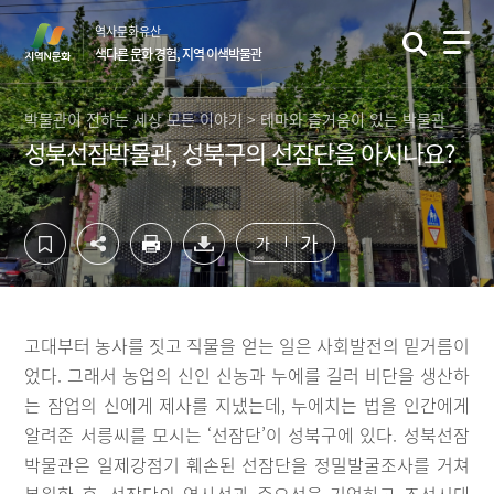
컨
하
역사문화유산
텐
단
색다른 문화 경험, 지역 이색박물관
츠
영
영
역
역
바
박물관이 전하는 세상 모든 이야기 > 테마와 즐거움이 있는 박물관
바
로
성북선잠박물관, 성북구의 선잠단을 아시나요?
로
가
가
기
기
가
가
고대부터 농사를 짓고 직물을 얻는 일은 사회발전의 밑거름이
었다. 그래서 농업의 신인 신농과 누에를 길러 비단을 생산하
는 잠업의 신에게 제사를 지냈는데, 누에치는 법을 인간에게
알려준 서릉씨를 모시는 ‘선잠단’이 성북구에 있다. 성북선잠
박물관은 일제강점기 훼손된 선잠단을 정밀발굴조사를 거쳐