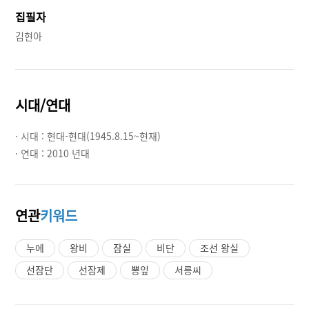
집필자
김현아
시대/연대
· 시대 :
현대-현대(1945.8.15~현재)
· 연대 :
2010 년대
연관
키워드
누에
왕비
잠실
비단
조선 왕실
선잠단
선잠제
뽕잎
서릉씨