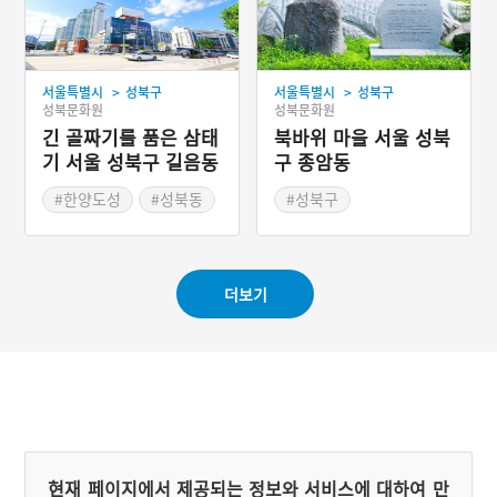
>
>
서울특별시
성북구
서울특별시
성북구
성북문화원
성북문화원
긴 골짜기를 품은 삼태
북바위 마을 서울 성북
기 서울 성북구 길음동
구 종암동
#한양도성
#성북동
#성북구
#서울지명유래
#서울지명유래
더보기
현재 페이지에서 제공되는 정보와 서비스에 대하여 만