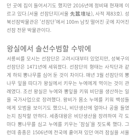
던 곳에 집이 들어서기도 했지만 2016년에 정비돼 현재에 이
르고 있다.(서울 선잠단지(서울 先蠶壇址), 사적 제83호). 성
북선잠박물관은 ‘선잠단’에서 100m 남짓 떨어진 곳에 지어진
선잠 전문 박물관이다.
왕실에서 솔선수범할 수밖에
서릉씨를 모시는 선잠단은 고려시대부터 있었지만, 성북구의
선잠단은 1471년에 세워졌다. 선잠단의 형태는 사직단과 같
게 하되 뽕나무를 심어 둔 것이 차이다. 매년 3월 선잠단의 뽕
나무 잎을 따다가 왕실에서 키우는 누에에게 먹이는 것이 관
례였다. 조선 왕실은 누에와 뽕잎을 키워 비단을 생산하는 일
을 국가사업으로 장려했다. 왕비가 몸소 누에를 키워 백성들
에게 모범을 보이기도 했으니, 비단생산에 얼마나 공을 들였
는지 짐작할 만하다. 세종대왕은 비단생산을 장려하여 각 도
마다 뽕나무를 심고 누에를 키우는 ‘잠실’을 짓도록 했다. 그
런데 중종은 1506년에 전국에 흩어져 있던 여러 잠실을 서울