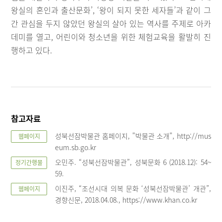
왕실의 혼인과 출산문화’, ‘왕이 되지 못한 세자들’과 같이 그
간 관심을 두지 않았던 왕실의 살아 있는 역사를 주제로 아카
데미를 열고, 어린이와 청소년을 위한 체험교육을 활발히 진
행하고 있다.
참고자료
성북선잠박물관 홈페이지, "박물관 소개", http://mus
웹페이지
eum.sb.go.kr
오민주. “성북선잠박물관”, 성북문화 6 (2018.12): 54~
정기간행물
59.
이진주, “조선시대 의복 문화 ‘성북선잠박물관’ 개관”,
웹페이지
경향신문, 2018.04.08., https://www.khan.co.kr