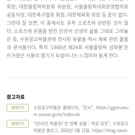
회장, 대한올림픽위원회 위원장, 서울올림픽대회운영협의회
공동의장, 대한축구협회 회장, 대한체육회 회장 등 끝이 없다.
그런데 잘 보면, 이 중에서도 유독 스포츠와 관련된 것이 많
다. 스포츠에 온몸을 받친 민관식 선생의 삶을 그대로 그려놓
은 듯, 수원광교박물관에 전시된 유물들 역시 체육 관련 물품
과 문서들이다. 특히 ‘1988년 제24회 서울올림픽 성화봉’은
뜨거웠던 서울의 열기가 되살아나는 느낌마저 들게 한다.
참고자료
수원광교박물관 홈페이지, "전시", https://ggmuseu
웹페이지
m.suwon.go.kr/index.do
“(온라인 박물관) 첫 번째 유물 : 여성 장옷”, 수원광교
웹페이지
박물관 블로그, 2020년 3월 12일, https://blog.naver.