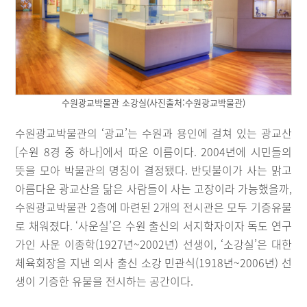
수원광교박물관 소강실(사진출처:수원광교박물관)
수원광교박물관의 ‘광교’는 수원과 용인에 걸쳐 있는 광교산
[수원 8경 중 하나]에서 따온 이름이다. 2004년에 시민들의
뜻을 모아 박물관의 명칭이 결정됐다. 반딧불이가 사는 맑고
아름다운 광교산을 닮은 사람들이 사는 고장이라 가능했을까,
수원광교박물관 2층에 마련된 2개의 전시관은 모두 기증유물
로 채워졌다. ‘사운실’은 수원 출신의 서지학자이자 독도 연구
가인 사운 이종학(1927년~2002년) 선생이, ‘소강실’은 대한
체육회장을 지낸 의사 출신 소강 민관식(1918년~2006년) 선
생이 기증한 유물을 전시하는 공간이다.