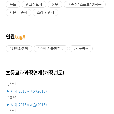
독도
광교신도시
장옷
이순신4스포츠4성화봉
사운 이종학
소강 민관식
연관
tag#
#연인과함께
#수원 가볼만한곳
#벚꽃명소
초등교과과정연계(개정년도)
· 3학년
사회(2015)/미술(2015)
▶
· 4학년
사회(2015)/미술(2015)
▶
· 5학년