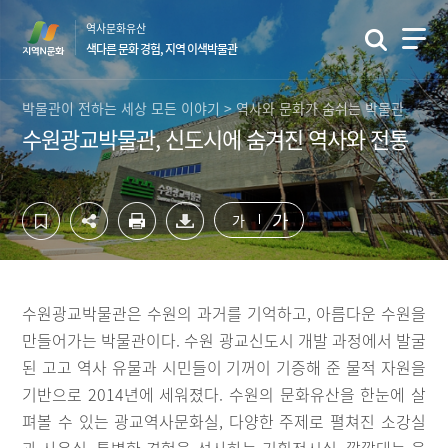
컨
하
역사문화유산
텐
단
색다른 문화 경험, 지역 이색박물관
츠
영
영
역
역
바
박물관이 전하는 세상 모든 이야기 > 역사와 문화가 숨쉬는 박물관
바
로
수원광교박물관, 신도시에 숨겨진 역사와 전통
로
가
가
기
기
가
가
수원광교박물관은 수원의 과거를 기억하고, 아름다운 수원을
만들어가는 박물관이다. 수원 광교신도시 개발 과정에서 발굴
된 고고 역사 유물과 시민들이 기꺼이 기증해 준 물적 자원을
기반으로 2014년에 세워졌다. 수원의 문화유산을 한눈에 살
펴볼 수 있는 광교역사문화실, 다양한 주제로 펼쳐진 소강실