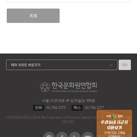
목록
GO
테마 사이트 바로가기
서울 마포대로 49 성우빌딩 308호
전화
02-704-2379
팩스
02-704-2377
COPYRIGHT
(c)
2018 The Federation of Korean Cultural Centers.
ALL RIGHT RES
ERVED.