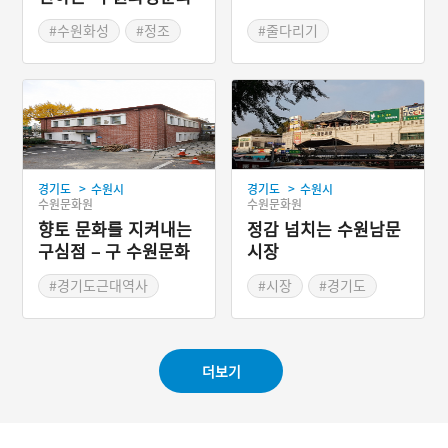
당일 오전에 당제를 지내며,
제'
오후에 줄다리가 이루어진
#수원화성
#정조
#줄다리기
다. 20세기 후반 한때 중단
#가을여행
#가을축제
#경기도민속놀이
되었다가 다시 복원되어 현
#수원가볼만한곳
#오징어게임
재도 ‘고색동민속줄다리기
보존위원회’ 주도로 전승하
고 있다.
>
>
경기도
수원시
경기도
수원시
수원문화원
수원문화원
향토 문화를 지켜내는
정감 넘치는 수원남문
구심점 – 구 수원문화
시장
원
#경기도근대역사
#시장
#경기도
#수원가볼만한곳
#마을시장
더보기