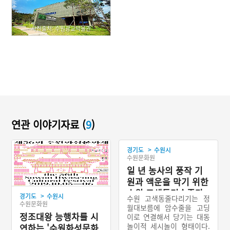
사진출처: 수원광교박물관
연관 이야기자료 (
9
)
>
경기도
수원시
수원문화원
일 년 농사의 풍작 기
원과 액운을 막기 위한
수원 고색동민속줄다
>
경기도
수원시
수원 고색동줄다리기는 정
리기
수원문화원
월대보름에 암수줄을 고딩
정조대왕 능행차를 시
이로 연결해서 당기는 대동
놀이적 세시놀이 형태이다.
연하는 '수원화성문화