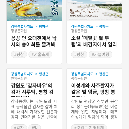
>
>
강원특별자치도
평창군
강원특별자치도
평창군
평창문화원
평창문화원
꽁꽁 언 오대천에서 낚
소설 '메밀꽃 필 무
시와 송어회를 즐겨봐
렵'의 배경지에서 열리
요 '평창송어축제'
는 '평창효석문화제'
#평창
#겨울축제
#평창
#가을여행
#겨울여행
#송어
#이효석
#가을축제
>
>
강원특별자치도
평창군
강원특별자치도
평창군
인제문화원
평창문화원
강원도 ‘감자바우’의
이성계와 사주팔자가
감자 시루떡, 평창 감
같은 벌 임금, 평창 봉
자뭉생이
두구니
감자뭉생이는 강원도의 대
강원도 평창군 진부면 봉산
표 농작물인 감자를 갈아 체
리 봉두군(蜂頭君)은 이성
에 내려서 가라앉힌 전분과
계와 얽힌 지명이다. 태조
감자 건더기를 섞은 반죽에
이성계가 임금이 되어 생각
강낭콩과 밤을 넣고 소금 간
해 보니, 자신과 같은 사주
을 하여 시루에 넣고 쪄낸
를 타고난 사람은 무엇을 할
#감자
#떡
#강원도 지명유래