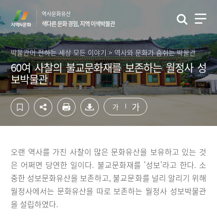
컨
하
역사문화유산
텐
단
색다른 문화 경험, 지역 이색박물관
츠
영
영
역
역
바
박물관이 전하는 세상 모든 이야기 > 역사와 문화가 숨쉬는 박물관
바
로
60여 사찰의 불교문화재를 보존하는 월정사 성
로
가
보박물관
가
기
기
가
가
오랜 역사를 가진 사찰이 많은 문화유산을 보유하고 있는 것
은 어쩌면 당연한 일이다. 불교문화재를 '성보'라고 한다. 소
중한 성보문화유산을 보존하고, 불교문화를 널리 알리기 위해
월정사에서는 문화유산을 따로 보존하는 월정사 성보박물관
을 설립하였다.