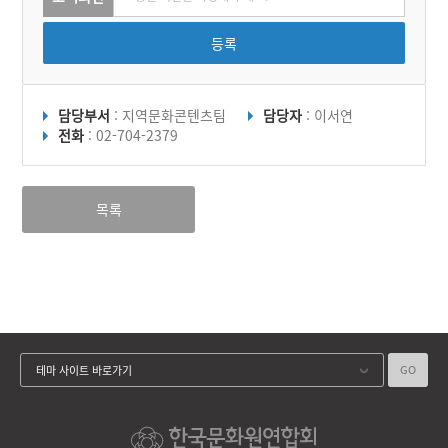
등록
담당부서
: 지역문화콘텐츠팀
담당자
: 이서연
전화
: 02-704-2379
목록
GO
테마 사이트 바로가기