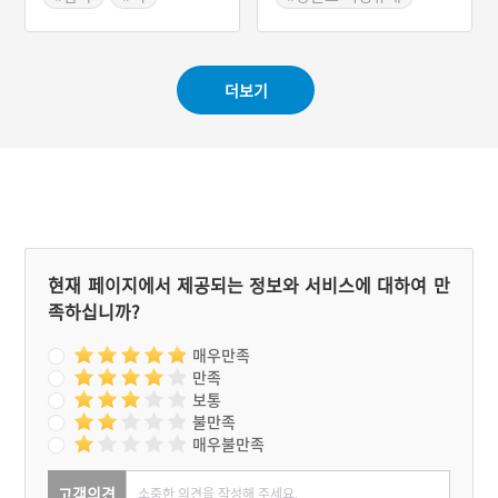
떡으로 평창군을 비롯한 강
까 궁금했다. 그래서 알아보
#평창음식
#평창지명유래
원도 산간지역의 향토음식
니 평창에 같은 사주팔자를
#강원도 별미
이다. 강원도 영월지역에서
타고난 사람이 있었다. 그는
는 감자뭉생이를 감자붕생
벌을 친다고 했다. 벌통 300
더보기
이라고도 하며, 감자뭉생이
개면 그 안의 벌수가 백성수
에 들기름과 설탕, 소금을
보다 더 많을 듯도 싶었다.
넣어 다시 한번 찐 뒤 호박
태조는 사주팔자가 있다는
잎에 싸서 고추장을 찍어 먹
걸 깨달았다. 그래서 그 사
기도 한다.
람에게 '벌들의 임금'이라는
뜻의 봉두군을 내려주었고,
나중에 그 사람이 살던 마을
이름이 되었다.
현재 페이지에서 제공되는 정보와 서비스에 대하여 만
족하십니까?
매우만족
만족
보통
불만족
매우불만족
고객의견