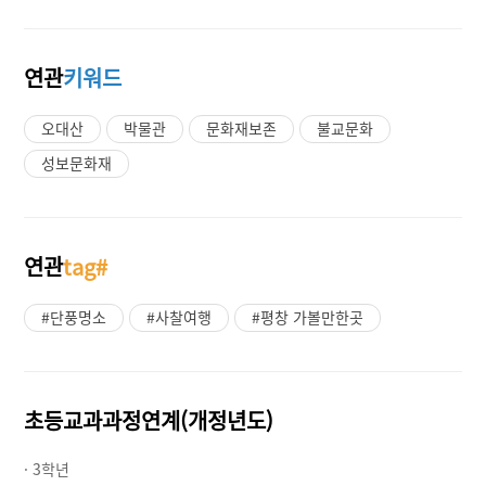
연관
키워드
오대산
박물관
문화재보존
불교문화
성보문화재
연관
tag#
#단풍명소
#사찰여행
#평창 가볼만한곳
초등교과과정연계(개정년도)
· 3학년