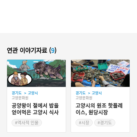
연관 이야기자료 (
9
)
>
>
경기도
고양시
경기도
고양시
고양문화원
고양문화원
공양왕이 절에서 밥을
고양시의 원조 핫플레
얻어먹은 고양시 식사
이스, 원당시장
동
#역사적 인물
#시장
#경기도
#경기도지명유래
#마을시장