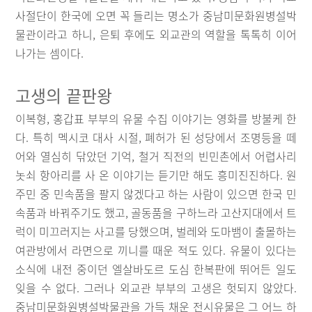
사절단이 한국에 오면 꼭 들리는 명소가 중남미문화원병설박
물관이라고 하니, 은퇴 후에도 외교관의 역할을 톡톡히 이어
나가는 셈이다.
고생의 끝판왕
이복형, 홍갑표 부부의 유물 수집 이야기는 영화를 방불케 한
다. 특히 멕시코 대사 시절, 폐허가 된 성당에서 조명등을 떼
어와 열심히 닦았던 기억, 철거 직전의 빈민촌에서 어렵사리
놋쇠 항아리를 사 온 이야기는 듣기만 해도 흥미진진하다. 원
주민 중 민속품을 팔지 않겠다고 하는 사람이 있으면 한국 민
속품과 바꿔주기도 했고, 골동품을 구하느라 고산지대에서 트
럭이 미끄러지는 사고를 당했으며, 벌레와 도마뱀이 출몰하는
여관방에서 라면으로 끼니를 때운 적도 있다. 유물이 있다는
소식에 내전 중이던 엘살바도르 도심 한복판에 뛰어든 일도
잊을 수 없다. 그러나 외교관 부부의 고생은 헛되지 않았다.
중남미문화원병설박물관을 가득 채운 전시유물은 그 어느 하