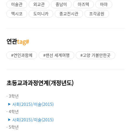
미술관
외교관
중남미
아즈텍
마야
멕시코
도미니카
종교전시관
조각공원
연관
tag#
#연인과함께
#랜선 세계여행
#고양 가볼만한곳
초등교과과정연계(개정년도)
· 3학년
사회(2015)/미술(2015)
▶
· 4학년
사회(2015)/미술(2015)
▶
· 5학년