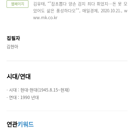
김유태, “"잡초뽑다 양손 검지 죄다 휘었지…돈 못 모
웹페이지
았어도 삶은 풍성하다오"”, 매일경제, 2020.10.21., w
ww.mk.co.kr
집필자
김현아
시대/연대
· 시대 :
현대-현대(1945.8.15~현재)
· 연대 :
1990 년대
연관
키워드