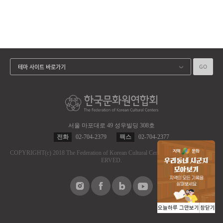
GO
테마 사이트 바로가기
서울 마포대로 49 성우빌딩 308호
전화
02-704-2379
팩스
02-704-2377
COPYRIGHT
(c)
2018 The Federation of Korean Cultural Centers.
ALL RIGHT RES
ERVED.
오늘하루 그만보기
창닫기