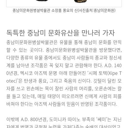
중남미문화원병설박물관 소장품 풍요의 신(사진출처:중남미문화원)
독특한 중남미 문화유산을 만나러 가자
중남미문화원병설박물관은 유물을 통해 중남미 문화를 만끽
할 수 있는 곳이다. 중남미문화원병설박물관을 방문했다면,
다양한 종류의 유물 중에서도 중남미 사람들의 종교와 정신세
계를 남아낸 조각품은 꼭 잊지 말고 관람해야 한다. A.D. 140
0년경, 멕시코 아즈텍 문명 아래 만들어진 ‘시페 토텍(Xipe T
otec)’은 탄생과 풍요, 그리고 죽음의 신이다. 깃털이 달린 모
자를 쓰고 왼손에는 목이 잘린 사람의 머리를, 오른손에는 칼
을 들고 있는데, 매일 태양이 떠오르려면 신에게 사람의 피를
바쳐야 한다는 아즈텍 사람들의 믿음이 반영된 조각품이다.
이밖에 A.D. 800년경, 도미니카 따이노 부족의 ‘쎄미’는 지닌
자에게 번영과 긍정적 능력을 가져다주는 숭배의 대상이었고,