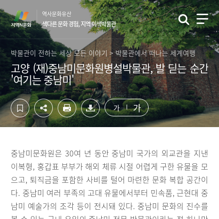
컨
하
역사문화유산
텐
단
색다른 문화 경험, 지역 이색박물관
츠
영
영
역
역
바
박물관이 전하는 세상 모든 이야기 > 박물관에서 떠나는 세계여행
바
로
고양 (재)중남미문화원병설박물관, 발 딛는 순간
로
가
'여기는 중남미'
가
기
기
가
가
중남미문화원은 30여 년 동안 중남미 국가의 외교관을 지낸
이복형, 홍갑표 부부가 해외 체류 시절 어렵게 구한 유물을 모
으고, 퇴직금을 포함한 사비를 털어 마련한 문화 복합 공간이
다. 중남미 여러 부족의 고대 유물에서부터 민속품, 근현대 중
남미 예술가의 조각 등이 전시돼 있다. 중남미 문화의 진수를