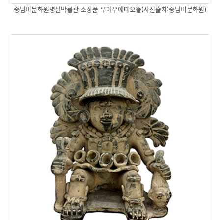
중남미문화원병설박물관 소장품 우에우에떼오뜰(사진출처:중남미문화원)