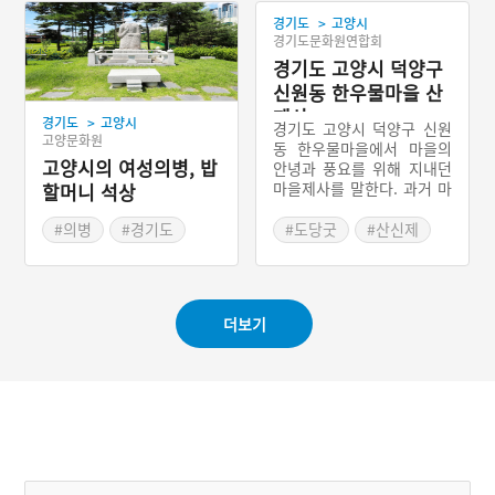
>
경기도
고양시
경기도문화원연합회
경기도 고양시 덕양구
신원동 한우물마을 산
제사
>
경기도
고양시
경기도 고양시 덕양구 신원
고양문화원
동 한우물마을에서 마을의
고양시의 여성의병, 밥
안녕과 풍요를 위해 지내던
마을제사를 말한다. 과거 마
할머니 석상
을의 낮은 산등성이가 있었
는데, 이곳에 밤나무였다고
#의병
#경기도
#도당굿
#산신제
하고 참나무였다고도 하는
#역사공간
#경기도 마을신앙
아주 큰 나무가 한 그루 있
었다고 한다. 이 나무에서
지내던 마을제사가 산신제
더보기
였다. 이 나무에서 산신제를
지낸 후에는 360여 년 정도
된 큰 느티나무가 있는 곳에
서 도당굿을 벌였다. 과거에
는 산제사와 함께 무당을 불
러 도당굿을 3년마다 지냈
다고 한다. 현재는 전승이
끊긴 상태이다.