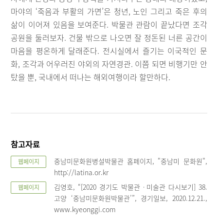
마야의 ‘죽음과 부활의 가면’은 청년, 노인 그리고 죽은 후의
삶이 이어져 있음을 보여준다. 박물관 관람이 끝났다면 조각
공원을 둘러보자. 건물 밖으로 나오면 잘 정돈된 너른 공간이
마음을 평온하게 달래준다. 전시실에서 즐기는 이국적인 문
화, 조각과 어우러진 야외의 자연경관. 이쯤 되면 비행기만 안
탔을 뿐, 국내에서 떠나는 해외여행이라 할만하다.
참고자료
중남미문화원병설박물관 홈페이지, "중남미 문화원",
웹페이지
http://latina.or.kr
김영호, “[2020 경기도 박물관ㆍ미술관 다시보기] 38.
웹페이지
고양 ‘중남미문화원박물관’”, 경기일보, 2020.12.21.,
www.kyeonggi.com