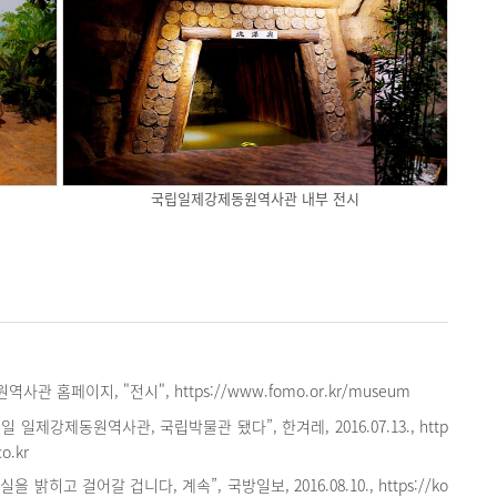
국립일제강제동원역사관 내부 전시
관 홈페이지, "전시", https://www.fomo.or.kr/museum
일 일제강제동원역사관, 국립박물관 됐다”, 한겨레, 2016.07.13., http
o.kr
을 밝히고 걸어갈 겁니다, 계속”, 국방일보, 2016.08.10., https://ko