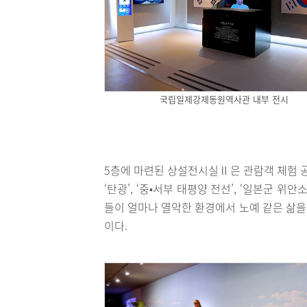
국립일제강제동원역사관 내부 전시
5층에 마련된 상설전시실Ⅱ은 관람객 체험 공간이
‘탄광’, ‘중•서부 태평양 전선’, ‘일본군 위
들이 얼마나 열악한 환경에서 노예 같은 삶을
이다.