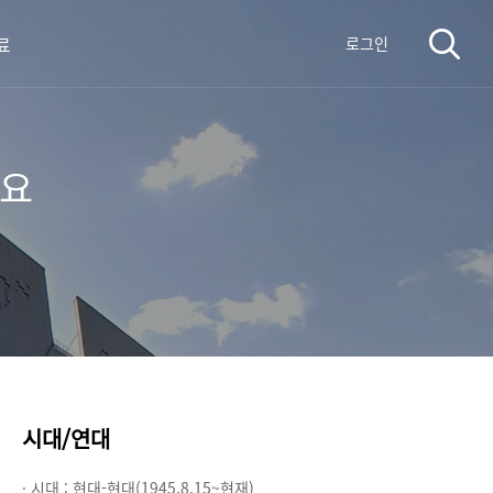
료
로그인
아요
시대/연대
· 시대 :
현대-현대(1945.8.15~현재)