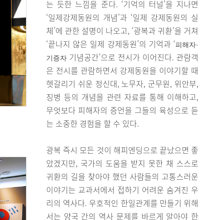
는 듯한 느낌을 준다. ‘기억의 터널’을 지나면
‘일제강제동원의 개념’과 ‘일제 강제동원의 실
체’에 관한 설명이 나오고, ‘광복과 귀환’을 거쳐
‘끝나지 않은 일제 강제동원’의 기억과 ‘
피해자·
기념공간’으로 전시가 이어진다. 관람객
기증자
은 전시를 관람하면서 강제동원을 이야기할 때
헷갈리기 쉬운 정신대, 노무자, 군무원, 위안부,
징병 등의 개념을 관련 자료를 통해 이해하고,
무엇보다 피해자의 증언을 그들의 육성으로 듣
는 소중한 경험을 할 수 있다.
광복 즉시 모든 것이 해피엔딩으로 끝났으면 좋
았겠지만, 국가의 도움을 받지 못한 채 스스로
귀환의 길을 찾아야 했던 사람들의 고통스러운
이야기는 교과서에서 접하기 어려운 숨겨진 우
리의 역사다. 우호적인 한일관계를 만들기 위해
서는 양국 간의 역사 문제를 바르게 알아야 한