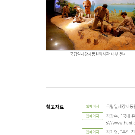
국립일제강제동원역사관 내부 전시
참고자료
국립일제강제동원역사
웹페이지
김광수, “국내 유
웹페이지
s://www.hani.c
김가영, “우린 진실
웹페이지