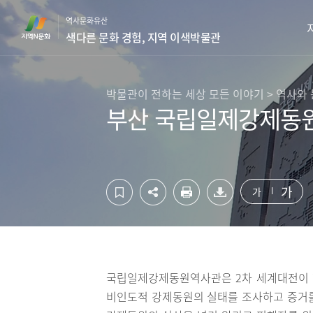
컨
하
역사문화유산
텐
단
색다른 문화 경험, 지역 이색박물관
츠
영
영
역
역
바
바
로
박물관이 전하는 세상 모든 이야기 > 역사와
로
가
부산 국립일제강제동원
가
기
기
가
가
국립일제강제동원역사관은 2차 세계대전이 한
비인도적 강제동원의 실태를 조사하고 증거를