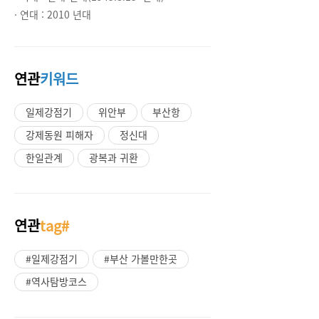
· 연대 :
2010 년대
연관
키워드
일제강점기
위안부
부산항
강제동원 피해자
정신대
한일관계
광복과 귀환
연관
tag#
#일제강점기
#부산 가볼만한곳
#역사탐방코스