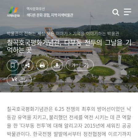
컨
하
역사문화유산
텐
단
색다른 문화 경험, 지역 이색박물관
츠
영
영
역
역
바
박물관이 전하는 세상 모든 이야기 > 기억을 이야기하는 박물관
바
로
칠곡호국평화기념관, 다부동 전투의 그날을 기
로
가
억하는 곳
가
기
기
가
가
칠곡호국평화기념관은 6.25 전쟁의 최후의 방어선이었던 낙
동강 유역을 지키고, 불리했던 전세를 역전 시키는 데 큰 역할
을 한 ‘다부동 전투’에 대해 알리고자 2015년에 세워진 공공
박물관이다. 한국전쟁 발발에서부터 정전협정에 이르기까지