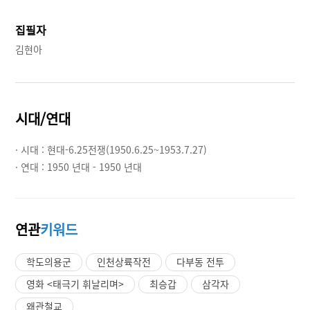
집필자
김현아
시대/연대
· 시대 :
현대-6.25전쟁(1950.6.25~1953.7.27)
· 연대 :
1950 년대 - 1950 년대
연관
키워드
학도의용군
인천상륙작전
다부동 전투
영화 <태극기 휘날리며>
최승갑
삼각자
왜관철교