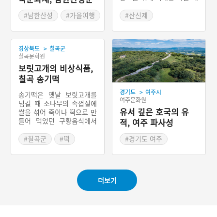
사를 말한다. 음력 1월 15일
화제
정월 대보름에 산신제와 함
#남한산성
#가을여행
#산신제
께 동제를 지낸다. 마을 제
#가을축제
#경상북도 마을이야기
사를 위해 과거에는 제의를
#경기도축제
주관하는 제관을 1명 뽑는
>
경상북도
칠곡군
다. 제관은 산신제 전날인
칠곡문화원
음력 1월 14일에 목욕을 하
보릿고개의 비상식품,
려 몸을 깨끗하게 한다. 제
의는 유교식으로 이루어지
칠곡 송기떡
며 제의가 끝나면 흰 종이를
>
경기도
여주시
불에 태워 하늘로 올리는 소
송기떡은 옛날 보릿고개를
여주문화원
지올리기를 한다.
넘길 때 소나무의 속껍질에
유서 깊은 호국의 유
쌀을 섞어 죽이나 떡으로 만
들어 먹었던 구황음식에서
적, 여주 파사성
유래한 경상북도 칠곡군의
향토음식이다. 한방에서 송
#칠곡군
#떡
#경기도 여주
기는 성질이 따스하고 단맛
#경상북도 별미
#파사성
#남한강
을 지녀서 이것을 날것으로
먹으면 가래를 삭이고 가슴
통증과 쓰린 속에도 효과가
더보기
있다고 한다. 하지만 소나무
속껍질에는 섬유질이 질겨
송기떡을 먹으면 변비에 걸
리기도 했다.