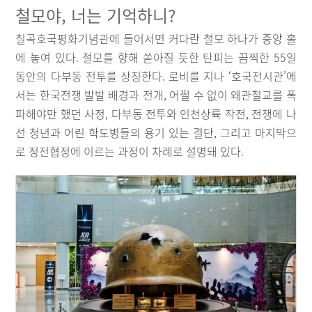
철모야, 너는 기억하니?
칠곡호국평화기념관에 들어서면 커다란 철모 하나가 중앙 홀
에 놓여 있다. 철모를 향해 쏟아질 듯한 탄피는 끔찍한 55일
동안의 다부동 전투를 상징한다. 로비를 지나 ‘호국전시관’에
서는 한국전쟁 발발 배경과 전개, 어쩔 수 없이 왜관철교를 폭
파해야만 했던 사정, 다부동 전투와 인천상륙 작전, 전쟁에 나
선 청년과 어린 학도병들의 용기 있는 결단, 그리고 마지막으
로 정전협정에 이르는 과정이 차례로 설명돼 있다.