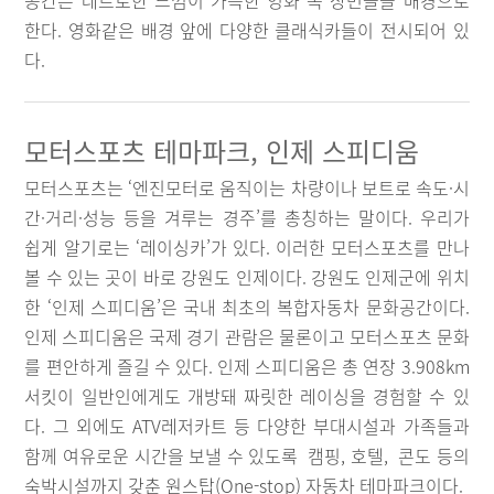
공간은 레트로한 느낌이 가득한 영화 속 장면들을 배경으로
한다. 영화같은 배경 앞에 다양한 클래식카들이 전시되어 있
다.
모터스포츠 테마파크, 인제 스피디움
모터스포츠는 ‘엔진모터로 움직이는 차량이나 보트로 속도·시
간·거리·성능 등을 겨루는 경주’를 총칭하는 말이다. 우리가
쉽게 알기로는 ‘레이싱카’가 있다. 이러한 모터스포츠를 만나
볼 수 있는 곳이 바로 강원도 인제이다. 강원도 인제군에 위치
한 ‘인제 스피디움’은 국내 최초의 복합자동차 문화공간이다.
인제 스피디움은 국제 경기 관람은 물론이고 모터스포츠 문화
를 편안하게 즐길 수 있다. 인제 스피디움은 총 연장 3.908km
서킷이 일반인에게도 개방돼 짜릿한 레이싱을 경험할 수 있
다. 그 외에도 ATV레저카트 등 다양한 부대시설과 가족들과
함께 여유로운 시간을 보낼 수 있도록 캠핑, 호텔, 콘도 등의
숙박시설까지 갖춘 원스탑(One-stop) 자동차 테마파크이다.