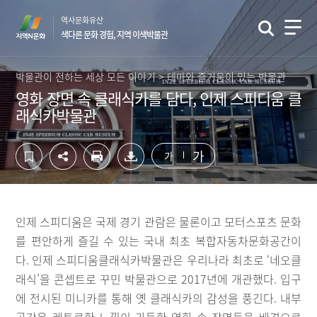
컨
하
역사문화유산
텐
단
색다른 문화 경험, 지역 이색박물관
츠
영
영
역
역
바
박물관이 전하는 세상 모든 이야기 > 테마와 즐거움이 있는 박물관
바
로
영화 장면 속 클래식카를 담다, 인제 스피디움 클
로
가
래식카박물관
가
기
기
가
가
인제 스피디움은 국제 경기 관람은 물론이고 모터스포츠 문화
를 편안하게 즐길 수 있는 국내 최초 복합자동차문화공간이
다. 인제 스피디움클래식카박물관은 우리나라 최초로 ‘네오클
래식’을 콘셉트로 꾸민 박물관으로 2017년에 개관했다. 입구
에 전시된 미니카를 통해 옛 클래식카의 감성을 풍긴다. 내부