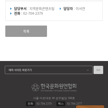
담당부서
: 지역문화콘텐츠팀
담당자
: 이서연
전화
: 02-704-2379
목록
GO
테마 사이트 바로가기
서울 마포대로 49 성우빌딩 308호
전화
02-704-2379
팩스
02-704-2377