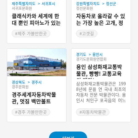
>
>
제주특별자치도
서귀포시
강원특별자치도
정선군
서귀포문화원
정선문화원
클래식카와 세계에 한
자동차로 올라갈 수 있
대 뿐인 피아노가 있는
는 가장 높은 고개, 정
세계 자동차&피아노
선 만항재
#제주 가볼만한곳
#고갯길
박물관
#자동차박물관
#정선 가볼만한곳
#서양악기
>
경기도
용인시
경기도문화원연합회
용인 삼성화재교통박
물관, 빵빵! 교통교육
의 메카!
>
경상북도
경주시
삼성화재교통박물관은 199
경주문화원
8년에 문을 연 국내 최초의
경주세계자동차박물
자동차 전문 박물관이다. 용
인시 처인구 포곡읍의 어느
관, 멋짐 백만볼트
한적한 산길을 따라 올라가
면, 거짓말같이 삼성화재교
#경주 가볼만한곳
#자동차박물관
통박물관과 만나게 된다. 영
#자동차박물관
#용인 가볼만한곳
화 속에서 튀어나온 것 같은
#박물관이 살아있다 경주
#친구와함께
옛날 자동차가 가득하고, 올
바른 교통 안전 문화 확산을