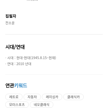
집필자
전소윤
시대/연대
· 시대 :
현대-현대(1945.8.15~현재)
· 연대 :
2010 년대
연관
키워드
레트로
자동차
레이싱카
클래식카
모터스포츠
네오클래식