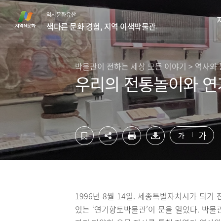
컨
하
역사문화유산
텐
단
색다른 문화 경험, 지역 이색박물관
츠
영
영
역
역
바
바
로
박물관이 전하는 세상 모든 이야기 > 역사와
로
가
우리의 전통놀이와 연
가
기
기
가
가
1996년 8월 14일. 세종특별자치시가 되
있는 ‘연기향토박물관’이 문을 열었다. 박