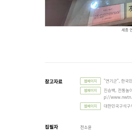
세종 
참고자료
"연기군", 한국민족
웹페이지
진승백, 전통놀이 
웹페이지
p://www.nwtn.
대한민국구석구석, 
웹페이지
집필자
전소윤