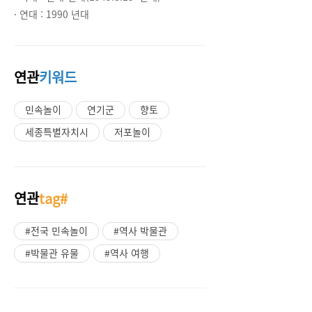
· 연대 :
1990 년대
연관
키워드
민속놀이
연기군
향토
세종특별자치시
저포놀이
연관
tag#
#전국 민속놀이
#역사 박물관
#박물관 유물
#역사 여행