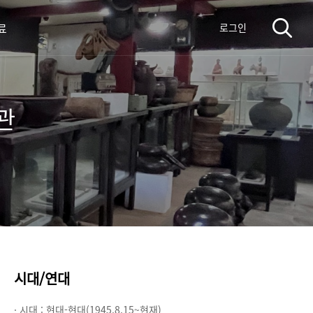
료
로그인
관
시대/연대
· 시대 :
현대-현대(1945.8.15~현재)