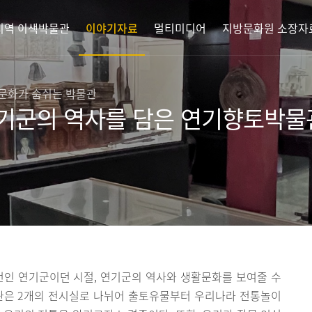
지역 이색박물관
이야기자료
멀티미디어
지방문화원 소장자
 문화가 숨쉬는 박물관
기군의 역사를 담은 연기향토박물
기 전인 연기군이던 시절, 연기군의 역사와 생활문화를 보여줄 수
물관은 2개의 전시실로 나뉘어 출토유물부터 우리나라 전통놀이