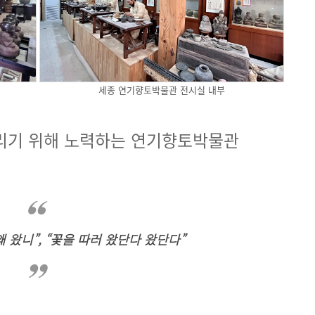
세종 연기향토박물관 전시실 내부
리기 위해 노력하는 연기향토박물관
왜 왔니”, “꽃을 따러 왔단다 왔단다”