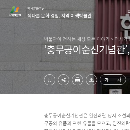
컨
하
역사문화유산
텐
단
색다른 문화 경험, 지역 이색박물관
츠
영
영
역
역
바
바
로
박물관이 전하는 세상 모든 이야기 > 역사와
로
가
‘충무공이순신기념관’,
가
기
기
가
가
충무공이순신기념관은 임진왜란 당시 조선의 
무공의 유품과 관련 유물을 모으고, 임진왜란