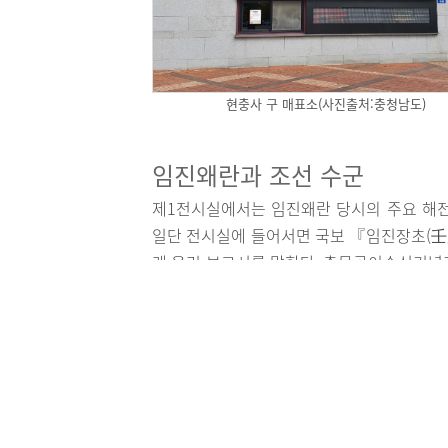
현충사 구 매표소(사진출처:충청남도)
임진왜란과 조선 수군
제1전시실에서는 임진왜란 당시의 주요 해전을
일단 전시실에 들어서면 국보 『임진장초(壬
게 올린 보고서를 말한다. 충무공이순신기념
를 다른 사람이 옮겨 놓은 것으로, 임진왜란을
조선의 화포와 화약 제조 기술을 적은 병서도
기밀이었다. 그만큼 화포는 전쟁의 승패를 
여진족 등 이웃 나라에 화포 제작 기술이 
다. 그러나 임진왜란 이후에는 상황이 바뀌