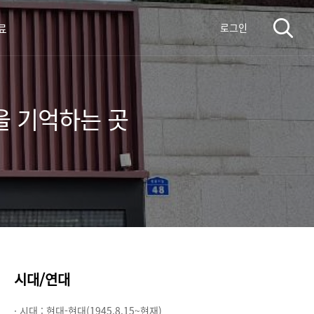
료
로그인
을 기억하는 곳
시대/연대
· 시대 :
현대-현대(1945.8.15~현재)