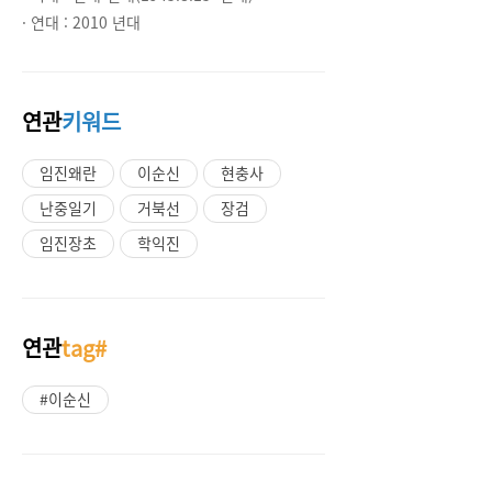
· 연대 :
2010 년대
연관
키워드
임진왜란
이순신
현충사
난중일기
거북선
장검
임진장초
학익진
연관
tag#
#이순신