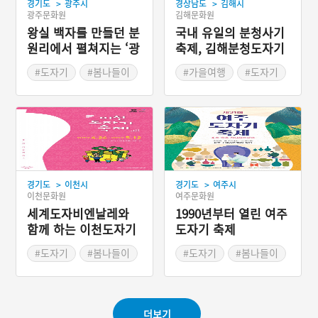
>
>
경기도
광주시
경상남도
김해시
광주문화원
김해문화원
왕실 백자를 만들던 분
국내 유일의 분청사기
원리에서 펼쳐지는 ‘광
축제, 김해분청도자기
주왕실도자기축제’
축제
#도자기
#봄나들이
#가을여행
#도자기
#봄축제
#가을축제
#경상남도 축제
>
>
경기도
이천시
경기도
여주시
이천문화원
여주문화원
세계도자비엔날레와
1990년부터 열린 여주
함께 하는 이천도자기
도자기 축제
축제
#도자기
#봄나들이
#도자기
#봄나들이
#봄축제
#봄축제
#가마터
더보기