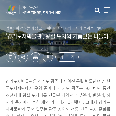
컨
하
역사문화유산
텐
단
색다른 문화 경험, 지역 이색박물관
츠
영
영
역
역
바
박물관이 전하는 세상 모든 이야기 > 역사와 문화가 숨쉬는 박물관
바
로
‘경기도자박물관’, 왕실 도자의 기품있는 나들이
로
가
가
기
기
가
가
경기도자박물관은 경기도 광주에 세워진 공립 박물관으로, 한
국도자재단에서 운영 중이다. 경기도 광주는 500여 년 동안
조선시대 왕실 도자기를 만들던 지역으로 분원리, 번천리, 정
지리 등지에서 수십 개의 가마터가 발견됐다. 그래서 경기도
자박물관의 주요 업무는 광주 지역의 전통 깊은 도자 문화를