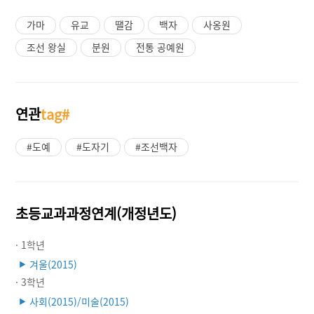
가마
유교
땔감
백자
사옹원
조선 왕실
분원
전통 공예원
연관
tag#
#도예
#도자기
#조선백자
초등교과과정연계(개정년도)
· 1학년
겨울(2015)
▶
· 3학년
사회(2015)/미술(2015)
▶