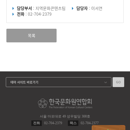
담당부서
: 지역문화콘텐츠팀
담당자
: 이서연
전화
: 02-704-2379
목록
GO
테마 사이트 바로가기
서울 마포대로 49 성우빌딩 308호
전화
02-704-2379
팩스
02-704-2377