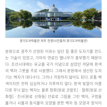
경기도자박물관 외부 전경(사진출처:경기도자박물관)
분원으로 광주가 선정된 이유는 일단 질 좋은 도자기를 만드
는 기술이 있었고, 가마의 연료인 땔나무가 풍부했기 때문이
다. 조선시대에는 유교를 국가 이념으로 삼았던 까닭에 흰색
의 백자 그릇을 주로 사용했다. 그래서 분원에서 생산된 도자
기는 백자가 대다수다. 그러나 걱정하지 않아도 된다. 온통 백
색이지만 전혀 심심하거나 지루하지 않다. 흰색 빛깔이 아름
다운 무늬 없는 백자는 물론 청화[원료 코발트]ㆍ철화[원료 산
화철]ㆍ진사[원료 산화동] 안료로 그림을 그린 백자, 구멍을
뚫거나 사물과 동식물의 모양을 본뜬 백자 등 모양과 장식이