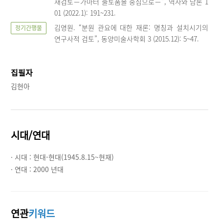
재검토－가마터 출토품을 중심으로－”, 역사와 담론 1
01 (2022.1): 191~231.
김영원. “분원 관요에 대한 재론: 명칭과 설치시기의
정기간행물
연구사적 검토”, 동양미술사학회 3 (2015.12): 5~47.
집필자
김현아
시대/연대
· 시대 :
현대-현대(1945.8.15~현재)
· 연대 :
2000 년대
연관
키워드