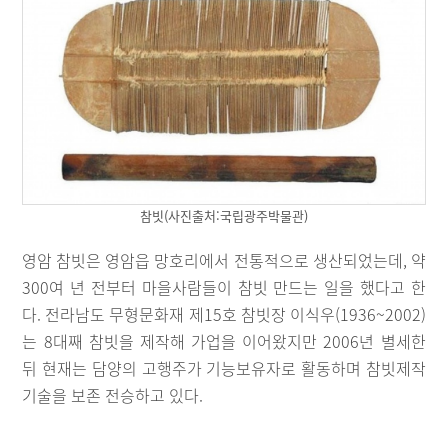
참빗(사진출처:국립광주박물관)
영암 참빗은 영암읍 망호리에서 전통적으로 생산되었는데, 약
300여 년 전부터 마을사람들이 참빗 만드는 일을 했다고 한
다. 전라남도 무형문화재 제15호 참빗장 이식우(1936~2002)
는 8대째 참빗을 제작해 가업을 이어왔지만 2006년 별세한
뒤 현재는 담양의 고행주가 기능보유자로 활동하며 참빗제작
기술을 보존 전승하고 있다.