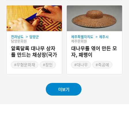
#목공예 기술
>
>
전라남도
담양군
제주특별자치도
제주시
담양문화원
제주문화원
알록달록 대나무 상자
대나무를 엮어 만든 모
를 만드는 채상장(국가
자, 패랭이
무형문화재 제53호)
#무형문화재
#장인
#대나무
#죽공예
#대나무
#죽공예
#서귀포
#담양
#생활용 목공예
더보기