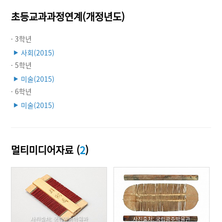
초등교과과정연계(개정년도)
· 3학년
사회(2015)
▶
· 5학년
미술(2015)
▶
· 6학년
미술(2015)
▶
멀티미디어자료 (
2
)
사진출처: 국립민속박물관
사진출처: 국립광주박물관