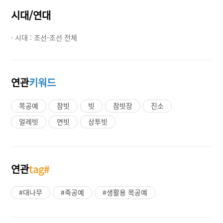
시대/연대
· 시대 :
조선-조선 전체
연관
키워드
목공예
참빗
빗
참빗장
진소
얼레빗
면빗
상투빗
연관
tag#
#대나무
#죽공예
#생활용 목공예