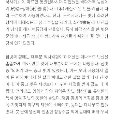
국사기』에 따르면 통일신라시대 여인들은 바다거북 등껍데
기(玳瑁)·상아(牙)·뿔(角)·나무(木) 재질로 된 빗을 계급에 따
라 구분하여 사용하였다고 한다. 조선시대에는 빗에 화려한
장식이 더해졌는데 붉은 주칠을 하거나, 화각(畫角)과 나전칠
기 장식을 해서 아름답게 만들었다. 특히 화각 장식을 한 빗은
문양이나 세공 솜씨가 정교하여 여인들의 취향과 잘 맞아 상
당히 인기 있었다.
참빗의 형태는 대부분 직사각형이고 재질은 대나무로 빗살을
촘촘하게 박아 만든 것이 대부분이며 크기는 다양했다. 참빗
중 ‘되매기’라는 중고 빗이 있었는데, 이는 오래 사용해서 길
이 든 헌 참빗에서 헌 살은 빼내고 성한 살을 골라 다시 맨 것
이다. 이 중고 빗은 새것보다 더 귀한 대접을 받아 값도 더 비
쌌다. 전라남도 영암과 담양 지역은 참빗 생산지로 유명한데
특히 영암 참빗의 품질이 높았다. 영암 참빗의 특징은 참빗 양
쪽 가장자리 마구리 재질이 소뼈이고, 등대는 대나무로 만들
었다. 붓 끝에 염산의 일종인 청강수를 찍어 등대에 매화 무늬