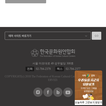
GO
테마 사이트 바로가기
서울 마포대로 49 성우빌딩 308호
전화
02-704-2379
팩스
02-704-2377
COPYRIGHT
(c)
2018 The Federation of Korean Cultural Centers.
ALL RIGHT RES
ERVED.
오늘하루 그만보기
창닫기