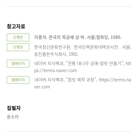
참고자료
이종석. 한국의 목공예 상·하. 서울;열화당, 1986.
단행본
한국정신문화연구원. 한국민족문화대백과사전. 서울;
단행본
웅진출판주식회사, 1992.
네이버 지식백과, "전통 대나무 공예-참빗 만들기", htt
웹페이지
ps://terms.naver.com
네이버 지식백과, "참빗 제작 과정", https://terms.na
웹페이지
ver.com
집필자
윤소라