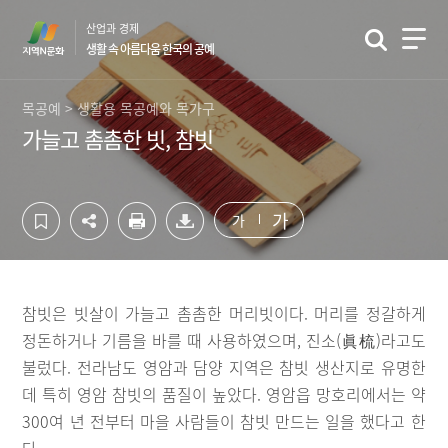
컨
하
산업과 경제
텐
단
생활 속 아름다움 한국의 공예
츠
영
영
역
역
바
목공예 > 생활용 목공예와 목가구
바
로
가늘고 촘촘한 빗, 참빗
로
가
가
기
기
가
가
참빗은 빗살이 가늘고 촘촘한 머리빗이다. 머리를 정갈하게
정돈하거나 기름을 바를 때 사용하였으며, 진소(眞梳)라고도
불렀다. 전라남도 영암과 담양 지역은 참빗 생산지로 유명한
데 특히 영암 참빗의 품질이 높았다. 영암읍 망호리에서는 약
300여 년 전부터 마을 사람들이 참빗 만드는 일을 했다고 한