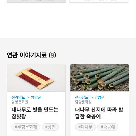
연관 이야기자료 (
9
)
>
>
전라남도
영암군
전라남도
담양군
담양문화원
담양문화원
대나무로 빗을 만드는
대나무 산지에 따라 발
참빗장
달한 죽공예
#무형문화재
#장인
#대나무
#죽공예
#대나무
#담양
#전주
#담양