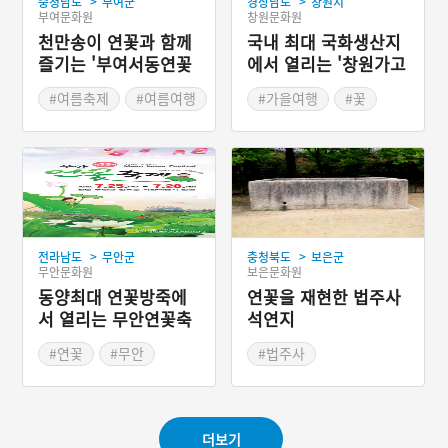
>
>
충청남도
부여군
경상남도
창원시
부여문화원
창원문화원
천만송이 연꽃과 함께
국내 최대 국화생산지
즐기는 '부여서동연꽃
에서 열리는 '창원가고
축제'
파 국화축제'
#여름축제
#여름여행
#가을여행
#꽃
#충청남도 축제
#가을축제
>
>
전라남도
무안군
충청북도
보은군
무안문화원
보은문화원
동양최대 연꽃방죽에
연꽃을 재현한 법주사
서 열리는 무안연꽃축
석연지
제
#연꽃
#무안
#법주사
#여름축제
#여름여행
#통일신라시대 석조
#충청북도 석조문화
더보기