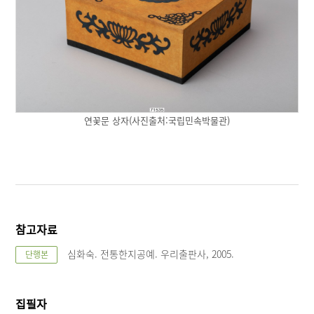
연꽃문 상자(사진출처:국립민속박물관)
참고자료
심화숙. 전통한지공예. 우리출판사, 2005.
단행본
집필자