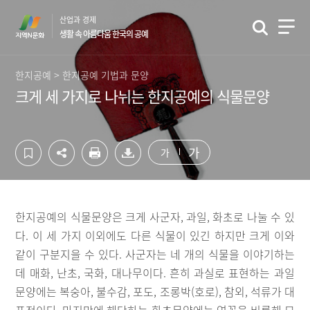
컨
하
산업과 경제
텐
단
생활 속 아름다움 한국의 공예
츠
영
영
역
역
바
한지공예 > 한지공예 기법과 문양
바
로
크게 세 가지로 나뉘는 한지공예의 식물문양
로
가
가
기
기
가
가
한지공예의 식물문양은 크게 사군자, 과일, 화초로 나눌 수 있
다. 이 세 가지 이외에도 다른 식물이 있긴 하지만 크게 이와
같이 구분지을 수 있다. 사군자는 네 개의 식물을 이야기하는
데 매화, 난초, 국화, 대나무이다. 흔히 과실로 표현하는 과일
문양에는 복숭아, 불수감, 포도, 조롱박(호로), 참외, 석류가 대