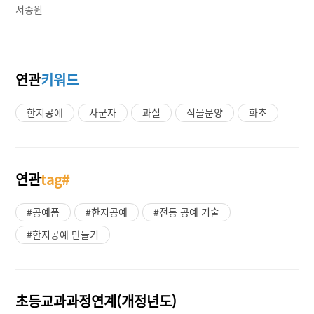
서종원
연관
키워드
한지공예
사군자
과실
식물문양
화초
연관
tag#
#공예품
#한지공예
#전통 공예 기술
#한지공예 만들기
초등교과과정연계(개정년도)