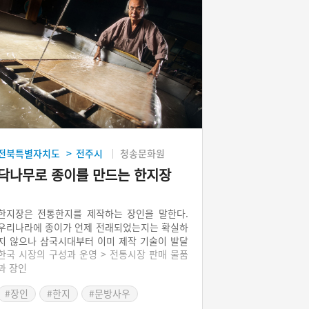
전북특별자치도
전주시
청송문화원
>
닥나무로 종이를 만드는 한지장
한지장은 전통한지를 제작하는 장인을 말한다.
우리나라에 종이가 언제 전래되었는지는 확실하
지 않으나 삼국시대부터 이미 제작 기술이 발달
한국 시장의 구성과 운영 > 전통시장 판매 물품
했었다. 고려시대에도 그 명성이 높았다. 중국에
과 장인
서도 제일 좋은 종이를 ‘고려지(高麗紙)’라 불렀
다. 조선시대 종이는 종류가 다양하며, 나뭇결이
#장인
#한지
#문방사우
생기고 식물섬유가 그대로 남아있는 것이 특징