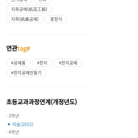
지화공예(紙花工藝)
지화(紙畵공예)
꽃장식
연관
tag#
#공예품
#한지
#한지공예
#한지공예만들기
초등교과과정연계(개정년도)
· 3학년
미술(2015)
▶
· 4학년