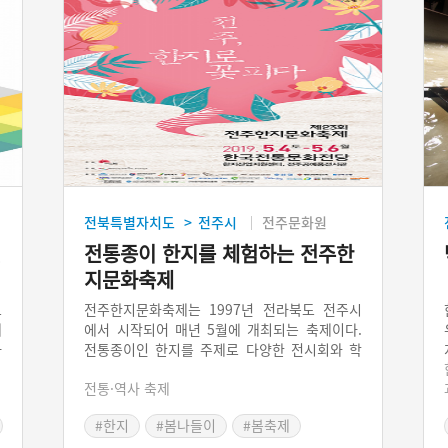
전북특별자치도
전주시
전주문화원
>
원
전통종이 한지를 체험하는 전주한
지문화축제
으
전주한지문화축제는 1997년 전라북도 전주시
제
에서 시작되어 매년 5월에 개최되는 축제이다.
하
전통종이인 한지를 주제로 다양한 전시회와 학
랑
습기회, 체험행사가 이루어진다. 닥종이인형 전
전통·역사 축제
인
시회, 완판본 한글고전소설과 고문헌전, 한지 패
열
션쇼 등으로 눈을 즐겁게 하고, 한지 그림 그리
#한지
#봄나들이
#봄축제
사
기 대회, 가족 문바르기 대회, 한지 제작 체험,