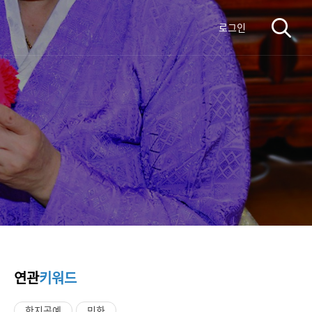
로그인
연관
키워드
한지공예
민화