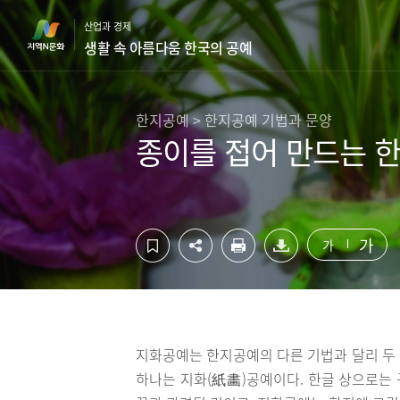
컨
하
산업과 경제
텐
단
생활 속 아름다움 한국의 공예
츠
영
영
역
역
바
바
로
한지공예 > 한지공예 기법과 문양
로
가
종이를 접어 만드는 
가
기
기
가
가
지화공예는 한지공예의 다른 기법과 달리 두 
하나는 지화(紙畵)공예이다. 한글 상으로는