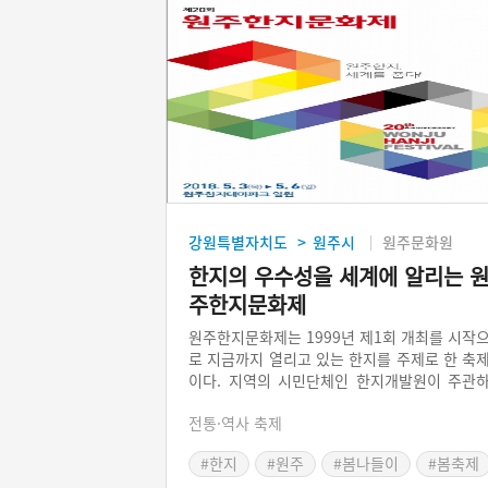
강원특별자치도
원주시
원주문화원
>
한지의 우수성을 세계에 알리는 
주한지문화제
원주한지문화제는 1999년 제1회 개최를 시작
로 지금까지 열리고 있는 한지를 주제로 한 축
이다. 지역의 시민단체인 한지개발원이 주관
여 기획하고 개최하는 원주한지문화제는 아리
전통·역사 축제
TV를 통해 세계각국에 방송되고 있다. 일반적
지역 축제와 달리 먹거리와 향토 풍물 장터는 
#한지
#원주
#봄나들이
#봄축제
리지 않고, 각종 기획행사, 학술행사, 체험행