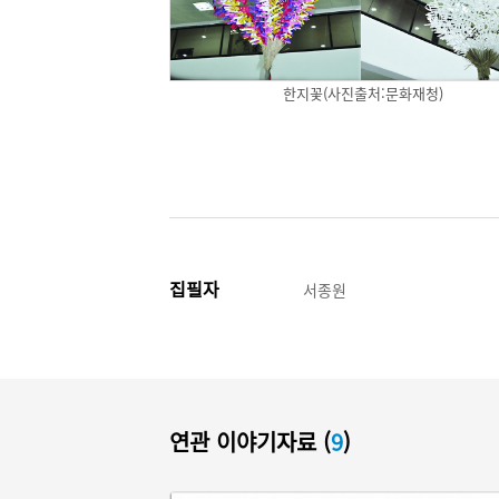
한지꽃(사진출처:문화재청)
집필자
서종원
연관 이야기자료 (
9
)