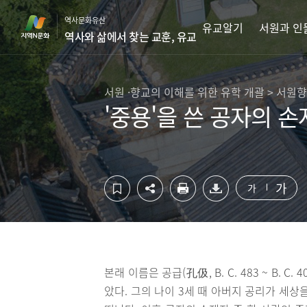
컨
하
역사문화유산
텐
단
유교알기
서원과 인
역사와 삶에서 찾는 교훈, 유교
츠
영
영
역
역
바
바
로
서원 ·향교의 이해를 위한 유학 개괄 > 서원
로
가
'중용'을 쓴 공자의 손
가
기
기
가
가
본래 이름은 공급(孔伋, B. C. 483 ~ B. 
았다. 그의 나이 3세 때 아버지 공리가 세상