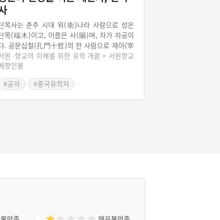
사
단목사는 춘추 시대 위(衛)나라 사람으로 성은
단목(端木)이고, 이름은 사(賜)며, 자가 자공이
다. 공문십철(孔門十哲)의 한 사람으로 재아(宰
我)와 더불어 언변에 뛰어났다고 한다. 그는 언
서원 ·향교의 이해를 위한 유학 개괄 > 서원향교
배향인물
변으로 외교술에 두각을 나타냈다. 단목사는 이
재가(理財家)로서도 알려져 수천 금(金)의 재산
#공자
#중국유학자
을 모았다. 공문(孔門)의 번영은 그의 경제적 원
조에 힘입은 바가 컸다고 한다. 그래서 지금의
거부열전에 비견되는 『화식열전』에 이름이
올라있다.
불만족
매우불만족