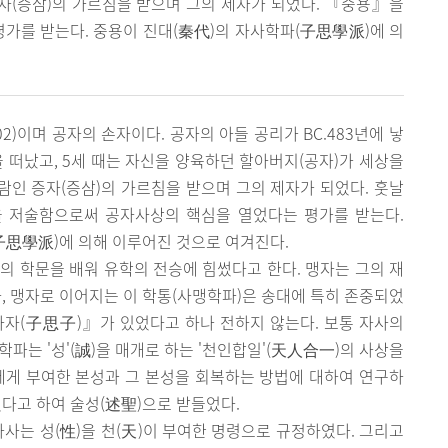
증자(증삼)의 가르침을 받으며 그의 제자가 되었다. 『중용』을
가를 받는다. 중용이 진대(秦代)의 자사학파(子思學派)에 의
C. 402)이며 공자의 손자이다. 공자의 아들 공리가 BC.483년에 낳
을 떠났고, 5세 때는 자신을 양육하던 할아버지(공자)가 세상을
사람인 증자(증삼)의 가르침을 받으며 그의 제자가 되었다. 훗날
을 저술함으로써 공자사상의 핵심을 열었다는 평가를 받는다.
子思學派)에 의해 이루어진 것으로 여겨진다.
의 학문을 배워 유학의 전승에 힘썼다고 한다. 맹자는 그의 재
사, 맹자로 이어지는 이 학통(사맹학파)은 송대에 특히 존중되었
사자(子思子)』가 있었다고 하나 전하지 않는다. 보통 자사의
파는 '성'(誠)을 매개로 하는 '천인합일'(天人合一)의 사상을
에게 부여한 본성과 그 본성을 회복하는 방법에 대하여 연구하
었다고 하여 술성(述聖)으로 받들었다.
자사는 성(性)을 천(天)이 부여한 명령으로 규정하였다. 그리고