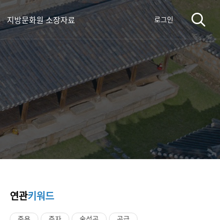
지방문화원 소장자료
로그인
연관
키워드
중용
증자
술성공
공급