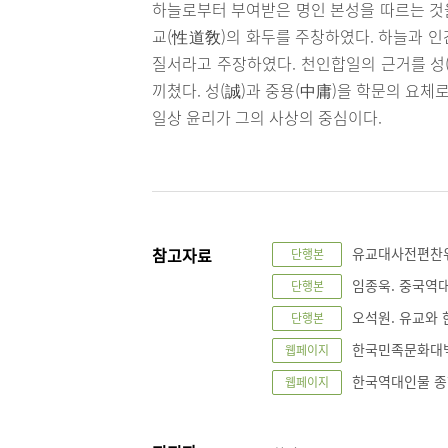
하늘로부터 부여받은 명인 본성을 따르는 것을
교(性道敎)의 화두를 주창하였다. 하늘과 인
질서라고 주장하였다. 천인합일의 근거를 성
끼쳤다. 성(誠)과 중용(中庸)을 학문의 요
일상 윤리가 그의 사상의 중심이다.
참고자료
유교대사전편찬위원
단행본
임종욱. 중국역대 
단행본
오석원. 유교와 
단행본
한국민족문화대백과사
웹페이지
한국역대인물 종합정
웹페이지