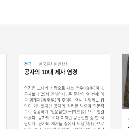
전국
한국문화원연합회
공자의 10대 제자 염경
염경은 노나라 사람으로 자는 백우(伯牛)이다.
에
공자보다 29세 연하이다. 주 문왕의 열 번째 아
물
들 염계재(冉季載)의 후예다. 염씨 삼형제는 집
동
안이 가난했지만 공자의 격려를 받으며 학문적
러
으로 성공하여 ‘일문삼현(一門三賢)’으로 일컬
래
어졌다. 공자의 10대 제자인 공문십철 중 한 사
이
람이다. 공자의 제자들 중에서 덕행(德行)으로
산