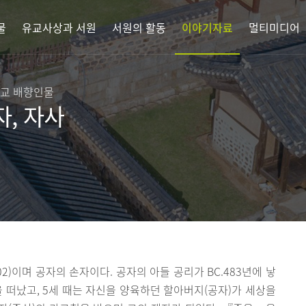
물
유교사상과 서원
서원의 활동
이야기자료
멀티미디어
향교 배향인물
자, 자사
C. 402)이며 공자의 손자이다. 공자의 아들 공리가 BC.483년에 낳
을 떠났고, 5세 때는 자신을 양육하던 할아버지(공자)가 세상을