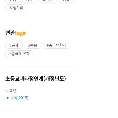
사맹학파
연관
tag#
#공자
#중용
#중국유학자
#중국의 유학
초등교과과정연계(개정년도)
· 5학년
사회(2015)
▶