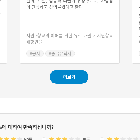
안회, 민손, 염옹과 더불어 유명했는데, 사람됨
하
이 단정하고 정의로웠다고 한다.
을
유
있
무
신
서원 ·향교의 이해를 위한 유학 개괄 > 서원향교
배향인물
#공자
#중국유학자
더보기
스에 대하여 만족하십니까?
만족
보통