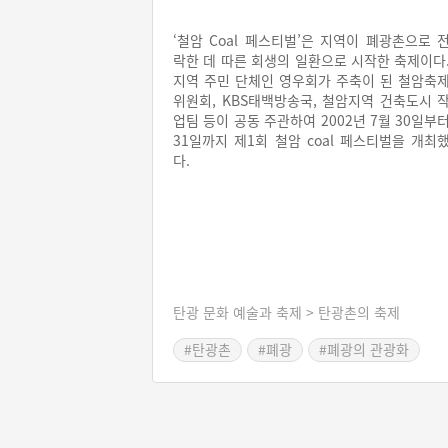
‘철암 Coal 페스티벌’은 지역이 폐광촌으로 
락한 데 따른 회생의 일환으로 시작한 축제이다
지역 주민 단체인 영우회가 주축이 된 철암축
위원회, KBS태백방송국, 철암지역 건축도시 
업팀 등이 공동 주관하여 2002년 7월 30일부
31일까지 제1회 철암 coal 페스티벌을 개최
다.
탄광 문화 예술과 축제 > 탄광촌의 축제
#탄광촌
#폐광
#폐광의 관광화
#강원도 축제