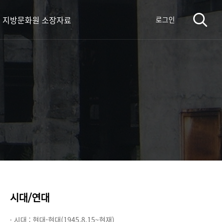
지방문화원 소장자료
로그인
시대/연대
· 시대 :
현대-현대(1945.8.15~현재)