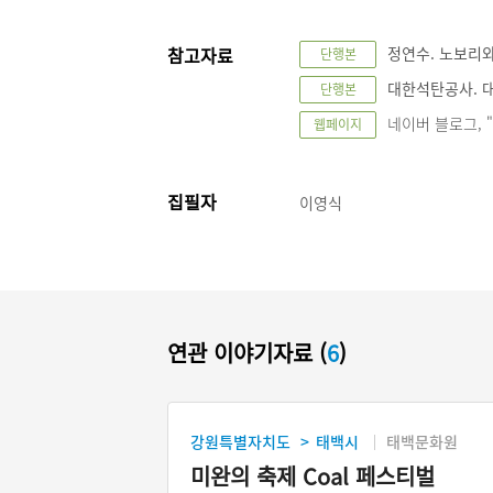
참고자료
정연수. 노보리와 
단행본
대한석탄공사. 대한
단행본
네이버 블로그, "강
웹페이지
집필자
이영식
연관 이야기자료 (
6
)
강원특별자치도
태백시
태백문화원
>
미완의 축제 Coal 페스티벌