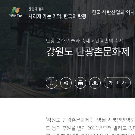
컨
하
산업과 경제
텐
단
한국 석탄산업의 역사
사라져 가는 기억, 한국의 탄광
츠
영
영
역
역
바
바
로
탄광 문화 예술과 축제 > 탄광촌의 축제
로
가
강원도 탄광촌문화제
가
기
기
가
가
‘강원도 탄광촌문화제’는 영월군 북면번영
드 등의 후원을 받아 2011년부터 열리고 