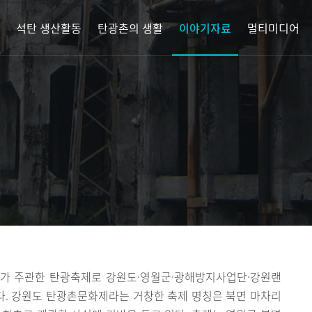
석탄 생산활동
탄광촌의 생활
이야기자료
멀티미디어
회가 주관한 탄광축제로 강원도·영월군·광해방지사업단·강원랜
있다. 강원도 탄광촌문화제라는 거창한 축제 명칭은 북면 마차리