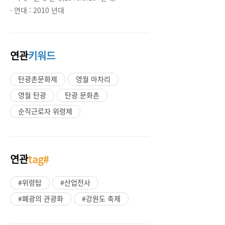
· 연대 :
2010 년대
연관
키워드
탄광촌문화제
영월 마차리
영월 탄광
탄광 문화촌
순직근로자 위령제
연관
tag#
#위령탑
#산업전사
#폐광의 관광화
#강원도 축제