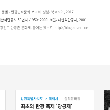
동발 : 탄광민속문화 보고서. 성남: 북코리아, 2017.
석탄공사 50년사 :1950~2000. 서울: 대한석탄공사, 2001.
원도 탄광촌 문화제, 들어는 봤수?", http://blog.naver.com
강원특별자치도
태백시
삼척문화원
>
최초의 탄광 축제 '광공제'