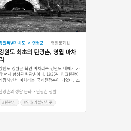
강원특별자치도
영월군
영월문화원
>
강원도 최초의 탄광촌, 영월 마차
리
강원도 영월군 북면 마차리는 강원도 내에서 가
장 먼저 형성된 탄광촌이다. 1935년 영월탄광이
개광하면서 마차리는 국제탄광촌이 되었다. 조
선인을 비롯해서, 일본인과 중국인 등 3개 민족
탄광촌의 생활 문화 > 탄광촌 생활
이 함께 탄광 작업에 투입되고 있었다. “진부기
생 배꼽엔 톱밥이 끼고, 마차기생 배꼽에는 탄가
#탄광촌
#영월가볼만한곳
루가 낀다”는 말이 유행할 정도였는데, 마차리
는 1990년 영월광업소가 폐광될 때까지 탄광촌
으로 자리했다.