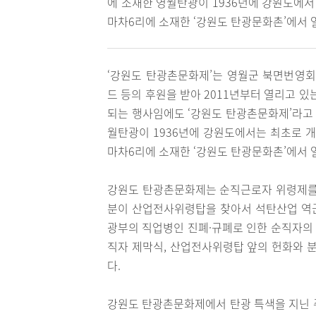
에 소재한 영월탄광이 1936년에 강원도에서
마차6리에 소재한 ‘강원도 탄광문화촌’에서 
‘강원도 탄광촌문화제’는 영월군 북면번영
드 등의 후원을 받아 2011년부터 열리고 
되는 행사임에도 ‘강원도 탄광촌문화제’라고 
월탄광이 1936년에 강원도에서는 최초로 개
마차6리에 소재한 ‘강원도 탄광문화촌’에서 
강원도 탄광촌문화제는 순직근로자 위령제를 
분이 산업전사위령탑을 찾아서 석탄산업 역
광부의 직업병인 진폐·규폐로 인한 순직자의 
직자 제막식, 산업전사위령탑 앞의 헌화와 분
다.
강원도 탄광촌문화제에서 탄광 특색을 지닌 주