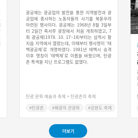
전
광공제는 광공업의 발전을 통한 지역발전과 광
.
공업에 종사하는 노동자들의 사기를 북돋우려
제
마련된 행사이다. 광공제는 1968년 8월 3일부
작
터 2일간 죽서루 광장에서 처음 개최하였고, 7
터
회 광공제(1978. 10. 17~18)부터는 삼척시 황
했
지읍 지역에서 열렸는데, 이때부터 행사명이 ‘태
백광공제’로 개명하였다. 1981년 태백시 승격
이후 명칭이 ‘태백제’로 이름을 바꿨으며, 탄광
촌 특색을 지닌 프로그램도 없앴다.
탄광 문화 예술과 축제 > 탄광촌의 축제
#탄광촌
#폐광의 관광화
#강원도 축제
더보기