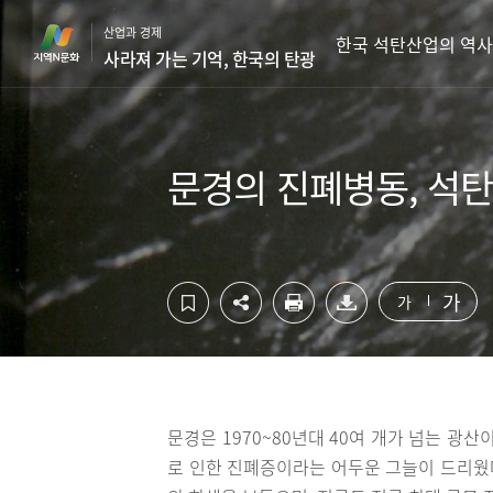
컨
하
산업과 경제
텐
단
한국 석탄산업의 역사
사라져 가는 기억, 한국의 탄광
츠
영
영
역
역
바
바
로
로
가
문경의 진폐병동, 석탄
가
기
기
가
가
문경은 1970~80년대 40여 개가 넘는 광
로 인한 진폐증이라는 어두운 그늘이 드리웠