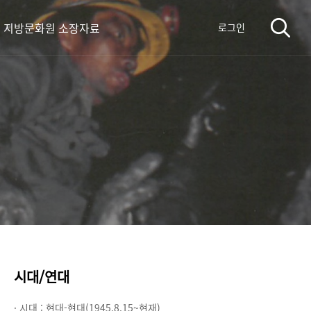
지방문화원 소장자료
로그인
시대/연대
· 시대 :
현대-현대(1945.8.15~현재)