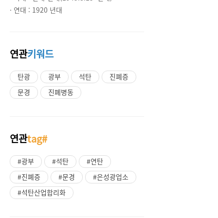
· 연대 :
1920 년대
연관
키워드
탄광
광부
석탄
진폐증
문경
진폐병동
연관
tag#
#광부
#석탄
#연탄
#진폐증
#문경
#은성광업소
#석탄산업합리화