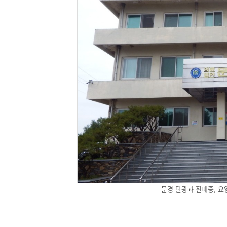
문경 탄광과 진폐증, 요