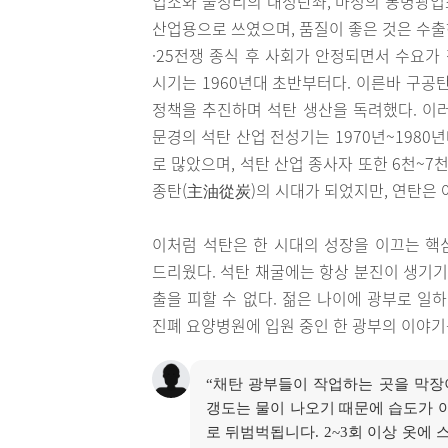
업소와 불정리의 대성탄좌, 마성의 봉명광업소
산업용으로 쓰였으며, 품질이 좋은 것은 수출
·25전쟁 종식 후 사회가 안정되면서 수요가
시기는 1960년대 초반부터다. 이른바 구공
정책을 추진하며 석탄 생산을 독려했다. 이
문경의 석탄 산업 전성기는 1970년~1980
로 많았으며, 석탄 산업 종사자 또한 6천~7
종탄(主油從炭)의 시대가 되었지만, 연탄은 
이처럼 석탄은 한 시대의 성장을 이끄는 핵
드리웠다. 석탄 채굴에는 항상 분진이 생기기
출을 피할 수 없다. 젊은 나이에 광부로 일
진폐 요양병원에 입원 중인 한 광부의 이야기
“채탄 광부들이 작업하는 곳을 막장
갱도는 물이 나오기 때문에 습도가 
로 뒤범벅됩니다. 2~3회 이상 옷에