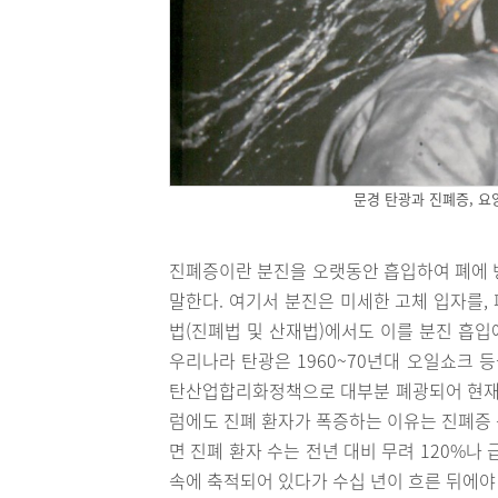
문경 탄광과 진폐증, 요
진폐증이란 분진을 오랫동안 흡입하여 폐에 
말한다. 여기서 분진은 미세한 고체 입자를,
법(진폐법 및 산재법)에서도 이를 분진 흡입
우리나라 탄광은 1960~70년대 오일쇼크 
탄산업합리화정책으로 대부분 폐광되어 현재는
럼에도 진폐 환자가 폭증하는 이유는 진폐증 특
면 진폐 환자 수는 전년 대비 무려 120%나
속에 축적되어 있다가 수십 년이 흐른 뒤에야