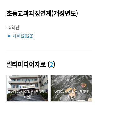
초등교과과정연계(개정년도)
· 6학년
사회(2022)
▶
멀티미디어자료 (
2
)
사진출처: 이정록 (문경문
사진출처: 이정록 (문경문
화원)
화원)