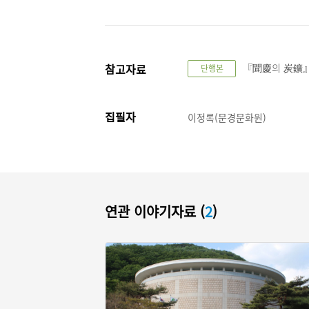
참고자료
『聞慶의 炭鑛』
단행본
집필자
이정록(문경문화원)
연관 이야기자료 (
2
)