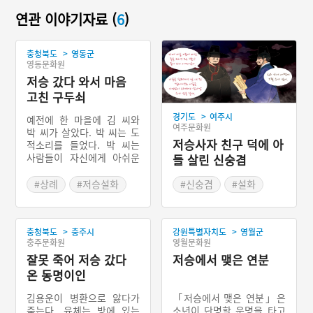
연관 이야기자료 (
6
)
>
충청북도
영동군
영동문화원
저승 갔다 와서 마음
고친 구두쇠
>
경기도
여주시
예전에 한 마을에 김 씨와
여주문화원
박 씨가 살았다. 박 씨는 도
저승사자 친구 덕에 아
적소리를 들었다. 박 씨는
사람들이 자신에게 아쉬운
들 살린 신숭겸
소리를 하면 짚단을 주곤 했
다. 박 씨가 병들어 죽어서
#상례
#저승설화
#신숭겸
#설화
저승에 갔다. 그런데 염라대
#개과천선
#저승설화
왕이 아직 올 때가 되지 않
았다고 하면서 저승 구경을
>
>
충청북도
충주시
강원특별자치도
영월군
시켜주었다. 박 씨가 자신의
충주문화원
영월문화원
창고를 확인하니 짚단 하나
만 놓여 있었다. 이웃의 못
잘못 죽어 저승 갔다
저승에서 맺은 연분
사는 김 서방의 창고에는 금
온 동명이인
은보화가 가득했다. 이승으
로 돌아온 박 씨는 자신의
김용운이 병환으로 앓다가
「저승에서 맺은 연분」은
잘못을 깨닫고 착한 일을 하
죽는다. 육체는 방에 있는
소년이 단명할 운명을 타고