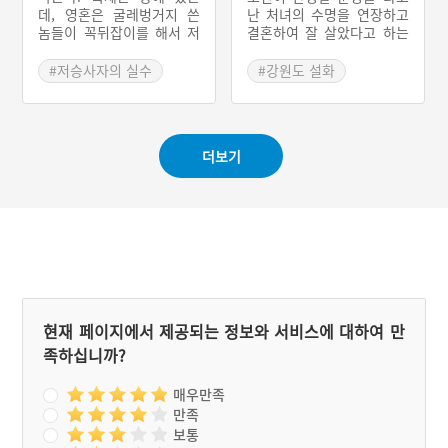
면서 살았다. 박 씨가 죽을
데, 영혼은 굴레벙거지 쓴
난 처녀의 수명을 연장하고
때는 도적이라는 소리를 면
놈들이 꼭뒤잡이를 해서 저
결혼하여 잘 살았다고 하는
한다고 하는 이야기이다.
승으로 데려간다. 재판관은
이야기이다. 소년의 조상들
굴레벙거지 쓴 놈에게 어느
은 16세에 죽는다. 저승에
#저승사자의 실수
#강원도 설화
면에 사는 김용운을 잡아와
간 소년은 저승의 착오를 바
#죽었다 살아난 동명이인
#혼인 설화
야 하는데 잘못 데려왔다고
로 잡고 수명을 연장한다.
#강원도 혼례이야기
야단친다. 죽었다가 깨어난
이때 자기와 비슷한 또래의
김용운이 아들을 시켜 전라
처녀를 만난 소년은 그녀를
#관혼상제 설화
더보기
도 무슨 면의 이장에게 편지
살려달라고 한다. 저승에서
를 보낸다. 회답이 온 것을
는 처녀의 수명을 늘려주고
보니, 자기가 살아온 날 그
소년과 함께 이승으로 내보
사람이 죽었다고 하는 이야
낸다. 소년은 처녀가 주고
기이다.
간 치마저고리에 적힌 ‘곡조
문전(曲棗門前)에 방설랑자
(訪薛娘子)’라는 문구를 단
서로 처녀를 찾아낸다. 소년
은 처녀의 집안 어른들에게
저승에서 있었던 일을 이야
현재 페이지에서 제공되는 정보와 서비스에 대하여 만
기하고, 두 사람은 천생배필
족하십니까?
이 된다.
매우만족
만족
보통