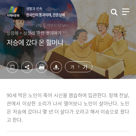
컨
하
생활과 민속
텐
단
한국인의 통과의례, 관혼상제
츠
영
영
역
역
바
상장례 > 상장례 관련 옛이야기
바
로
저승에 갔다 온 할머니
로
가
가
기
기
가
가
90세 먹은 노인이 죽어 시신을 염습하여 입관한다. 장례 전날,
관에서 이상한 소리가 나서 열어보니 노인이 살아난다. 노인
은 저승에 갔더니 몇 년 더 살다가 오라고 해서 이승으로 왔다
고 한다.