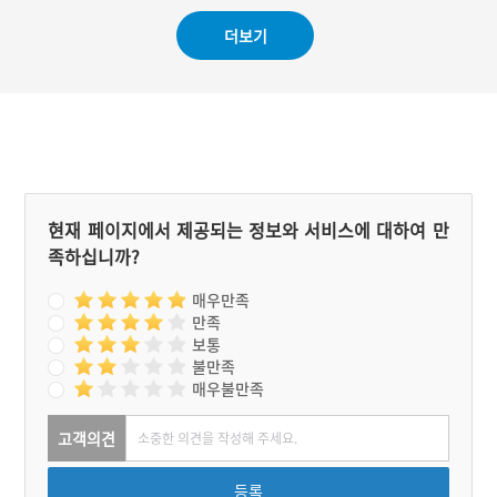
손들이 부평 이 씨의 선산인
지 말라고 하면서 아이에게
더보기
학산에 부친의 묘를 쓰고자
떡을 해준다. 아이는 떡을
한다. 이것은 조상의 묘를
동네에 돌리면서 훈장과 과
좋은 곳에 쓰면 그 자손이
부가 결혼했다고 소문을 낸
복을 받는다고 하는 풍수설
다. 훈장과 과부가 결혼해서
에 기반을 둔 것이다. 이 설
아들딸 낳고 잘 먹고 잘살았
화는 풍수설을 배경으로 형
다고 한다.
성된 것으로, 명당을 통해
현세 구복적인 의지를 드러
내고 있다.
현재 페이지에서 제공되는 정보와 서비스에 대하여 만
족하십니까?
매우만족
만족
보통
불만족
매우불만족
고객의견
등록