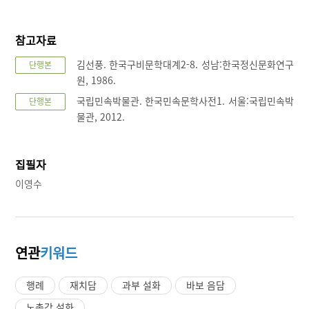
참고자료
김선풍. 한국구비문학대계2-8. 성남:한국정신문화연구
단행본
원, 1986.
국립민속박물관. 한국민속문학사전1. 서울:국립민속박
단행본
물관, 2012.
집필자
이영수
연관
키워드
행례
재치담
과부 설화
바보 음담
노총각 설화