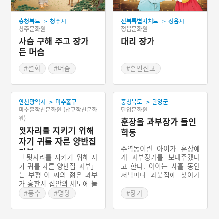
>
>
충청북도
청주시
전북특별자치도
정읍시
청주문화원
정읍문화원
사슴 구해 주고 장가
대리 장가
든 머슴
#설화
#머슴
#혼인신고
#혼례설화
#동침 거부하는 신랑
#자결하려는 신부
>
>
인천광역시
미추홀구
충청북도
단양군
#다른 사람 대신 장가가
미추홀학산문화원 (남구학산문화
단양문화원
기
원)
훈장을 과부장가 들인
묏자리를 지키기 위해
학동
자기 귀를 자른 양반집
주역동이란 아이가 훈장에
과부
「묏자리를 지키기 위해 자
게 과부장가를 보내주겠다
기 귀를 자른 양반집 과부」
고 한다. 아이는 사흘 동안
는 부평 이 씨의 젊은 과부
저녁마다 과붓집에 찾아가
가 홍판서 집안의 세도에 눌
서 과부를 화나게 한다. 셋
려 선산을 빼앗길 위기에 처
째 날 저녁에 과부와 아이가
#풍수
#명당
#장가
했던 집안을 위기에서 구해
실랑이를 하는 사이에 훈장
냈다고 하는 이야기이다. 한
이 과부 방에 들어가 이불을
양의 세도가인 홍판서의 자
덮고 눕는다. 과부는 소문내