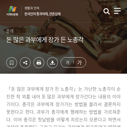
컨
하
생활과 민속
텐
단
한국인의 통과의례, 관혼상제
츠
영
영
역
역
바
혼례
바
로
돈 많은 과부에게 장가 든 노총각
로
가
가
기
기
가
가
「돈 많은 과부에게 장가 든 노총각」는 가난한 노총각이 순
진한 척 꾀를 내어 돈 많은 과부에게 장가간다는 내용의 이야
기이다. 총각은 과부에게 장가가는 방법을 몰라서 결혼하지
못한다고 한다. 과부가 총각에게 행례하는 방법을 가르쳐준
다. 이어 총각은 첫날밤을 어떻게 치르는지 모른다고 하면서