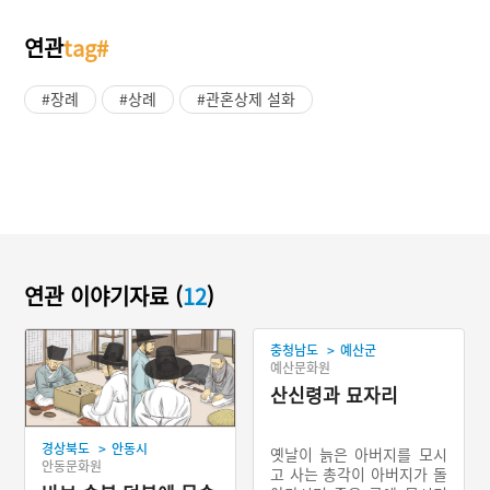
연관
tag#
#장례
#상례
#관혼상제 설화
연관 이야기자료 (
12
)
>
충청남도
예산군
예산문화원
산신령과 묘자리
>
경상북도
안동시
옛날이 늙은 아버지를 모시
안동문화원
고 사는 총각이 아버지가 돌