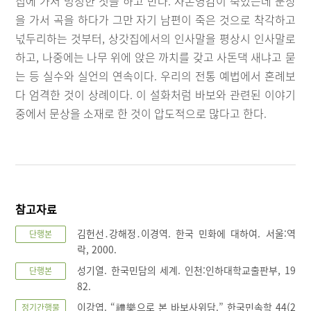
집에 가서 멍청한 짓을 하고 만다. 사돈영감이 죽었는데 문상
을 가서 곡을 하다가 그만 자기 남편이 죽은 것으로 착각하고
넋두리하는 것부터, 상갓집에서의 인사말을 평상시 인사말로
하고, 나중에는 나무 위에 앉은 까치를 갖고 사돈댁 새냐고 묻
는 등 실수와 실언의 연속이다. 우리의 전통 예법에서 혼례보
다 엄격한 것이 상례이다. 이 설화처럼 바보와 관련된 이야기
중에서 문상을 소재로 한 것이 압도적으로 많다고 한다.
참고자료
김헌선․강해정․이경역. 한국 민화에 대하여. 서울:역
단행본
락, 2000.
성기열. 한국민담의 세계. 인천:인하대학교출판부, 19
단행본
82.
이강엽. “禮樂으로 본 바보사위담.” 한국민속학 44(2
정기간행물