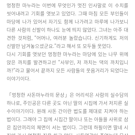
멍청한 마누라는 이번에 무엇인가 멋진 인사말로 이 수치를
씻어내려고 기회를 엿보고 있었다. 그때 마침 모든 부인들이
마당에 나가 있어서 자기도 함께 나가려고 마루에 나가보니
다른 사람의 신발이 하나도 눈에 띄지 않았다. 그녀는 아주 대
견한 것처럼, “어머나, 여러분 놀랐습니다. 신기하게도 저의
신발만 남겨놓으셨군요.”라고 해서 또 모두들 웃었다.
다시 기회를 엿보던 멍청한 마누라는 마당에 있는 나무 위에
앉은 까치를 발견하고선 “사부인, 저 까치는 댁의 까치입니
까?”라고 물어서 끝까지 모든 사람들의 웃음거리가 되었다는
이야기이다.
「멍청한 사돈마누라의 문상」은 어리석은 사람의 실수담의
하나로, 주인공은 다른 곳도 아닌 딸의 시집에 가서 저지른 실
수이야기이다. 원래 사돈 간이란 법도를 제대로 지켜야 하는
법이다. 그래야 그 집에 시집간 딸이나 또는 아들을 사위로 삼
은 집안끼리의 체면이 서는 법이다. 그런데 하필이면 딸네 시