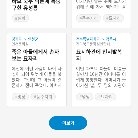
바보 숙부 덕분에 목숨
아가시면 좋은 곳에 모시기
위해 산에 가서 백일기도를
구한 유성룡
드렸다. 백 일째 되는 날, 산
신령이 나타나서 총각에게
#설화
#풍수지리
#묘자리
명당을 잡아주면서 ‘백마를
#경상북도 설화
#산신령이 잡아준 묏자리
타고 다니는 사람에게는 연
락하지 마라.’는 금기를 제
>
>
경기도
연천군
전북특별자치도
정읍시
시한다. 총각은 아버지가 돌
연천문화원
전라북도문화원연합회
아가시자 장례를 치르고 산
죽은 아들에게서 손자
신령이 잡아준 묏자리에 하
묘시하관에 인시발복
관하려는데, 외삼촌이 나타
보는 묘자리
지
나 방해한다. 외삼촌의 말에
귀를 기울인 총각은 결국 명
예전에 어떤 사람이 나이 사
어떤 과부의 아들이 머슴을
당자리를 잃어버리게 되었
십이 되어 뒤늦게 아들을 낳
살면서 10년간 어머니를 어
다는 이야기이다.
았다. 그런데 그 아들이 결
렵게 봉양한다. 어머니가 돌
혼하기 전에 죽었다. 아버지
아가신 날, 두 명의 지관이
가 지관에게 아들의 묫자리
집으로 찾아온다. 지관들은
를 부탁하자 지관은 죽은 아
곤궁하게 사는 아들을 보고,
#명당
#풍수지리
#명당
#묘자리
들에게서 손자를 본다는 곳
‘삼 년 발복 혹은 석 달 발
#묘자리
#발복
에 묘를 쓰게 한다. 이듬해
복’ 할 수 있는 묏자리를 두
어떤 처녀가 소나기를 만나
고 설왕설래한다. 이때 노스
묘막으로 들어가 피하다가
님이 찾아와서 금시발복할
더보기
꿈을 꾸고, 그 이후부터 처
수 있는 묏자리에 어머니를
녀에게 태기가 있다. 그래서
장사 지내게 한다. 마침 과
처녀는 아들을 낳고, 죽은
부가 상서로운 꿈을 꾸고,