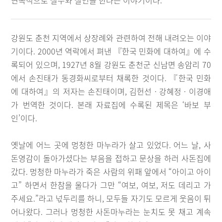
연속적으로 실수와 실언을 한다는 이야기이다.
강원도 춘천 지역에서 상장례와 관련하여 전해 내려오는 이야
기이다. 2000년 역락에서 펴낸 『한국 민화에 대하여』에 수
록되어 있으며, 1927년 8월 강원도 춘천군 신남면 송암리 70
에서 손진태가 동경화씨로부터 채록한 것이다. 『한국 민화
에 대하여』의 저자는 손진태이며, 김헌선 · 강혜정 · 이경애
가 번역한 것이다. 본래 자료집에 수록된 제목은 ‘바보 부
인’이다.
옛날에 어느 곳에 멍청한 마누라가 살고 있었다. 어느 날, 사
돈영감이 돌아가셨다는 부음을 접하고 문상을 하러 사돈집에
갔다. 멍청한 마누라가 죽은 사람의 위패 앞에서 “아이고 아이
고” 하면서 한참을 울다가 그만 “여보, 여보, 저도 데리고 가
주세요.”라고 넋두리를 하니, 모두들 자기도 모르게 웃음이 튀
어나왔다. 그러나 멍청한 사돈마누라는 눈치도 못 채고 계속