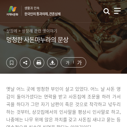
컨
하
생활과 민속
텐
단
한국인의 통과의례, 관혼상제
츠
영
영
역
역
바
상장례 > 상장례 관련 옛이야기
바
로
멍청한 사돈마누라의 문상
로
가
가
기
기
가
가
옛날 어느 곳에 멍청한 부인이 살고 있었다. 어느 날 사돈 영
감이 돌아가셨다는 연락을 받고 사돈집에 조문을 하러 가서
곡을 하다가 그만 자기 남편이 죽은 것으로 착각하고 넋두리
하는 것부터, 상갓집에서의 인사말을 평상시 인사말로 하고,
나중에는 나무 위에 앉은 까치를 갖고 사돈집 새냐고 묻는 등