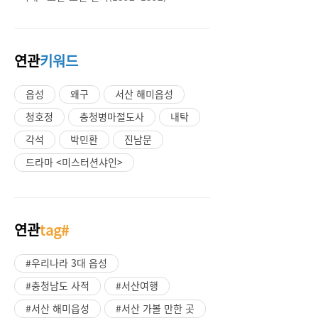
연관
키워드
읍성
왜구
서산 해미읍성
청호정
충청병마절도사
내탁
각석
박민환
진남문
드라마 <미스터션샤인>
연관
tag#
#우리나라 3대 읍성
#충청남도 사적
#서산여행
#서산 해미읍성
#서산 가볼 만한 곳