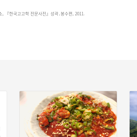
 『한국고고학 전문사전』성곽․봉수편, 2011.
업
로