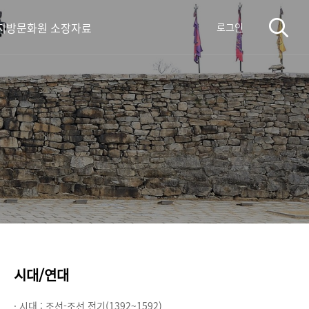
지방문화원 소장자료
로그인
시대/연대
· 시대 :
조선-조선 전기(1392~1592)