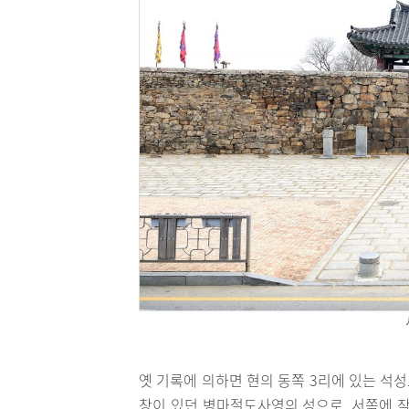
옛 기록에 의하면 현의 동쪽 3리에 있는 석성으
창이 있던 병마절도사영의 성으로, 서쪽에 작