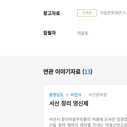
참고자료
국립문화재연구소,
단행본
집필자
이달호
연관 이야기자료 (
13
)
충청남도
서산시
서산문화원
>
서산 창리 영신제
서산시 창리마을주민들이 마을에 모셔진 임경
신을 찾아 해마다 제의를 지내는 마을신앙으