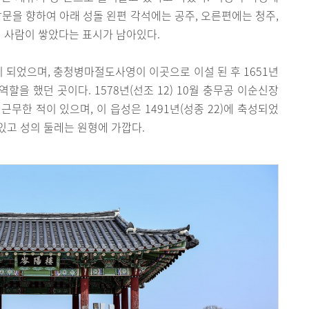
남문을 향하여 아래 성돌 왼편 각석에는 공주, 오른편에는 청주,
천 사람이 쌓았다는 표시가 남아있다.
현이 되었으며, 충청병마절도사영이 이곳으로 이설 된 후 1651년
역할을 했던 곳이다. 1578년(선조 12) 10월 충무공 이순신장
무한 적이 있으며, 이 읍성은 1491년(성종 22)에 축성되었
 있고 성의 둘레는 원형에 가깝다.