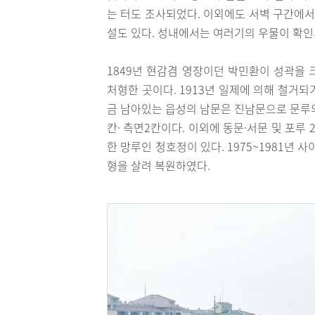
는 터도 조사되었다. 이외에도 서벽 구간에서
설도 있다. 성내에서는 여러기의 우물이 확인
1849년 현감겸 영장이던 박민환이 성곽을 
처형한 곳이다. 1913년 일제에 의해 철거되
금 남아있는 읍성의 남문은 진남문으로 문루의
칸· 측면2칸이다. 이외에 동문·서문 및 포루
한 망루인 청호정이 있다. 1975~1981년
형을 살려 복원하였다.