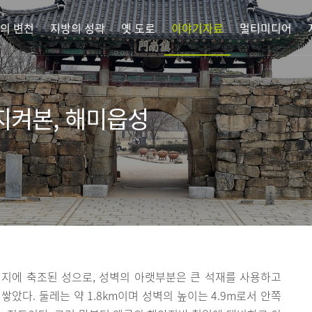
의 변천
지방의 성곽
옛 도로
이야기자료
멀티미디어
지켜본, 해미읍성
평지에 축조된 성으로, 성벽의 아랫부분은 큰 석재를 사용하고
았다. 둘레는 약 1.8km이며 성벽의 높이는 4.9m로서 안쪽