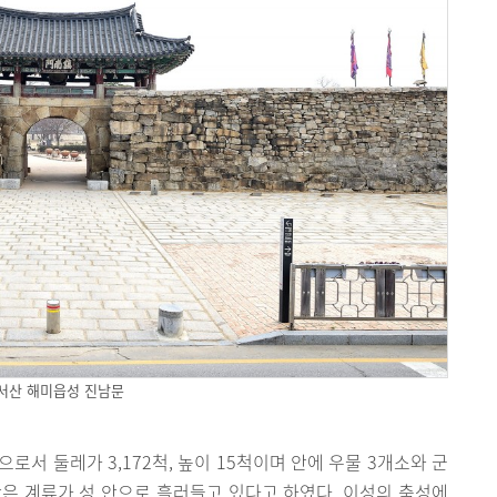
서산 해미읍성 진남문
로서 둘레가 3,172척, 높이 15척이며 안에 우물 3개소와 군
은 계류가 성 안으로 흘러들고 있다고 하였다. 이성의 축성에