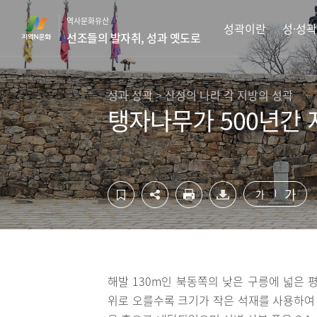
컨
하
역사문화유산
텐
단
성곽이란
성·성곽
선조들의 발자취, 성과 옛도로
츠
영
영
역
역
바
바
로
성과 성곽 > 산성의 나라 각 지방의 성곽
로
가
탱자나무가 500년간 
가
기
기
가
가
해발 130m인 북동쪽의 낮은 구릉에 넓은 
위로 오를수록 크기가 작은 석재를 사용하여 쌓