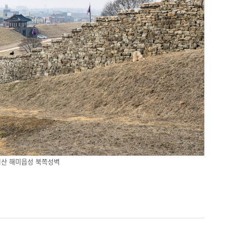
서산 해미읍성 북쪽성벽