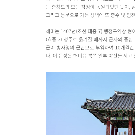
는 충청도의 모든 장정이 동원되었던 듯이, 
그리고 동문으로 가는 성벽에 또 충주 및 임
해미는 1407년(조선 태종 7) 행정구역상 
(효종 2) 청주로 옮겨질 때까지 군사의 중심 
군이 병사영의 군관으로 부임하여 10개월간 근
다. 이 읍성은 해미읍 북쪽 일부 야산을 끼고