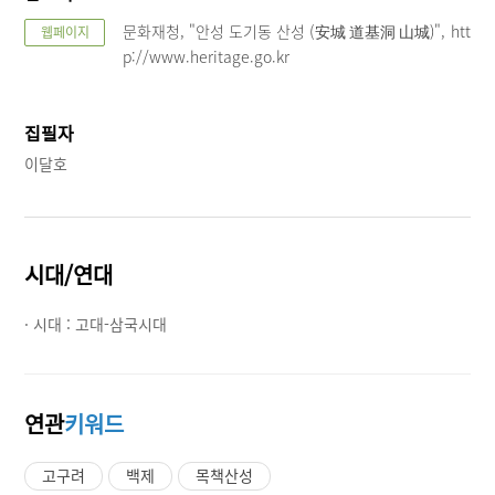
문화재청, "안성 도기동 산성 (安城 道基洞 山城)", htt
웹페이지
p://www.heritage.go.kr
집필자
이달호
시대/연대
· 시대 :
고대-삼국시대
연관
키워드
고구려
백제
목책산성