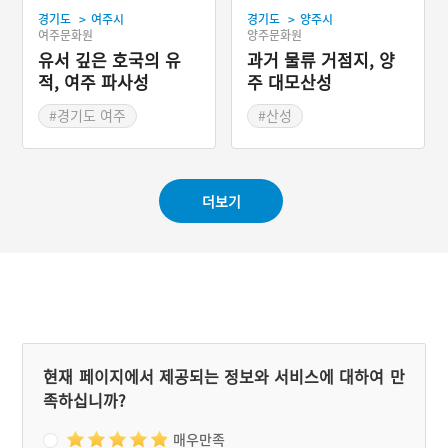
의 봉우리와 그 능선을 따라
교적 잘 남아 있다. 백제의
>
>
경기도
여주시
돌로 쌓은 포곡식 산성이다.
경기도
양주시
사비도성을 수비하기 위한
여주문화원
양주문화원
전체 둘레는 7,076m인데 2
북쪽의 요충지로 서쪽의 미
중 성벽과 3중 성벽 등을 합
녀봉산성과 은산면의 당산
유서 깊은 호국의 유
과거 물류 거점지, 양
치면 9,284m에 달한다.
성과 서로 연결된다.
적, 여주 파사성
주 대모산성
#경기도 여주
#산성
#파사성
#남한강
#경기도 양주시
#경기도성곽
더보기
현재 페이지에서 제공되는 정보와 서비스에 대하여 만
족하십니까?
매우만족