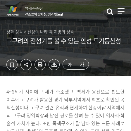
컨
하
역사문화유산
텐
단
선조들의 발자취, 성과 옛도로
츠
영
영
역
역
바
성과 성곽 > 산성의 나라 각 지방의 성곽
바
로
고구려의 전성기를 볼 수 있는 안성 도기동산성
로
가
가
기
기
가
가
4~6세기 사이에 백제가 축조했고, 백제가 웅진으로 천도한
이후에 고구려가 활용한 경기 남부지역에서 최초로 확인된 목
책산성이다. 고구려 관련 유적과 연계하여 한강이남 지역에서
의 고구려 영역확장과 남진 경로를 살펴 볼 수 있어 역사적·학
술적 가치가 높다. 또한 목책구조가 잘 남아 있는 드문 사례로