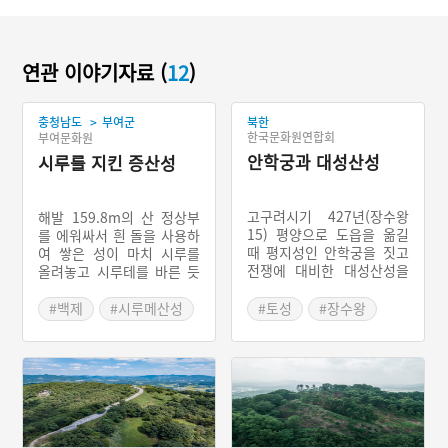
연관 이야기자료 (
12
)
>
충청남도
부여군
북한
한국문화원연합회
부여문화원
안학궁과 대성산성
시루를 지킨 증산성
고구려시기 427년(장수왕
해발 159.8m의 산 정상부
15) 평양으로 도읍을 옮길
를 에워싸서 흰 돌을 사용하
때 평지성인 안학궁을 짓고
여 쌓은 성이 마치 시루를
전쟁에 대비한 대성산성을
올려놓고 시루테를 바른 듯
한 쌍으로 지은 것으로 추정
하다고 하여 시루메산성이
한다. 안학궁은 평지에 토성
라고도 부르는 테뫼식 백제
#백제
#시루메산성
#토성
#장수왕
으로 둘러싸인 궁성이자 도
산성이다. 538년(성왕 16)
#증산성
#궁성
#고구려 성
성으로 남쪽 3km에 대동강
수도를 사비로 옮기고 나서
이 흐르고 북으로는 대성산
수도를 보호하기 위해 쌓은
성이 자리하고 있다.대성산
것으로 추정된다. 둘레는 약
성은 안학궁의 북쪽 해발 2
600m이고 높이는 2∼3m
74m의 대성산에 있는 돌로
정도로 거의 무너진 상태이
만든 성이며 국사봉 등 6개
지만, 성의 남쪽 부분은 비