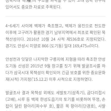
삼국시대 책(柵)의 구조를 파악할 수 있어 고대 성곽 연구에
있어서도 중요한 자료로 주목된다.
4~6세기 사이에 백제가 축조했고, 백제가 웅진으로 천도한
이후에 고구려가 활용한 경기 남부지역에서 최초로 확인된 목
책산성이다. 2016년 10월 24 사적 제536호로 지정되었다.
경기도 안성시 미양로 866 (도기동) 일대 169,475㎡이다.
안성천과 잇닿은 나지막한 구릉지에 지형을 따라 축조한 안성
도기동 산성은 2015년 9월 창고를 짓기 위해 발굴조사를 하
다가 삼국시대 목책성이 확인되어 긴급 보호를 위한 중요문화
재(사적) 가지정(‘15.12.2) 이후 사적으로 지정하였다.
발굴조사 결과 목책성 외에도 세발토기(삼족기), 굽다리접시
(고배), 시루 등 백제 한성도읍기의 토기를 비롯하여 뚜껑, 손
잡이 달린 항아리(파수부 호), 짧은 목 항아리(단경호), 사발