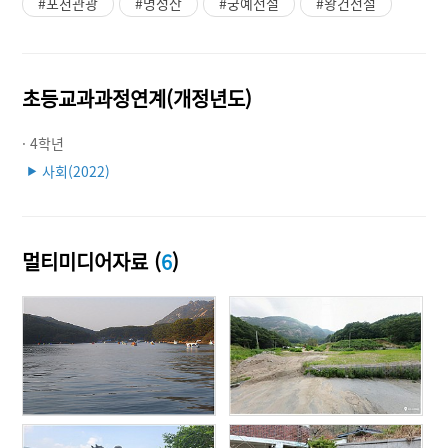
#포천관광
#명성산
#궁예전설
#왕건전설
초등교과과정연계(개정년도)
· 4학년
사회(2022)
▶
멀티미디어자료 (
6
)