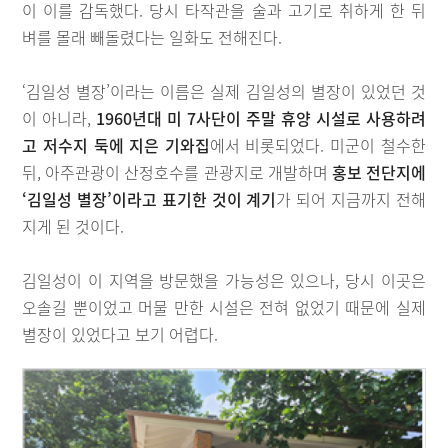
이 이를 감독했다. 당시 타작관을 술과 고기로 취하게 한 뒤
벼를 몰래 빼돌렸다는 일화도 전해진다.
‘김일성 별장’이라는 이름은 실제 김일성의 별장이 있었던 것
이 아니라,
1960년대 미 7사단이 주말 휴양 시설로 사용하려
고 저수지 둑에 지은 기와집
에서 비롯되었다. 미군이 철수한
뒤, 아주관광이 산정호수를 관광지로 개발하며
홍보 전단지에
‘김일성 별장’이라고 표기한 것이 계기
가 되어 지금까지 전해
지게 된 것이다.
김일성이 이 지역을 방문했을 가능성은 있으나, 당시 이곳은
오솔길 뿐이었고 머물 만한 시설은 전혀 없었기 때문에 실제
별장이 있었다고 보기 어렵다.