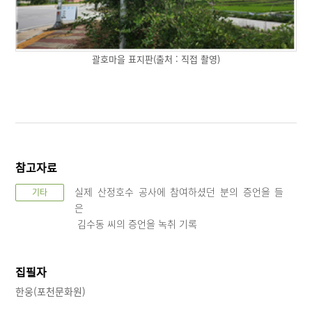
괄호마을 표지판(출처 : 직접 촬영)
참고자료
실제 산정호수 공사에 참여하셨던 분의 증언을 들
기타
은
김수동 씨의 증언을 녹취 기록
집필자
한웅(포천문화원)