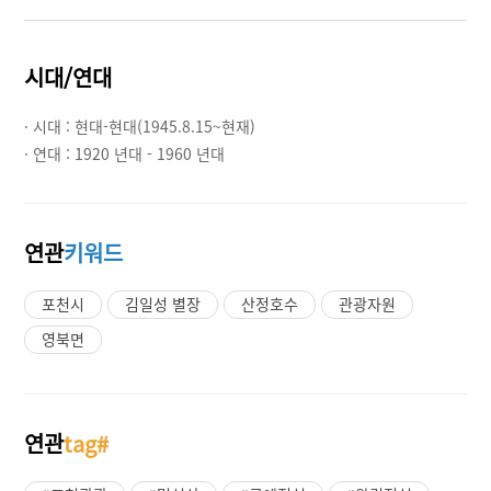
시대/연대
· 시대 :
현대-현대(1945.8.15~현재)
· 연대 :
1920 년대 - 1960 년대
연관
키워드
포천시
김일성 별장
산정호수
관광자원
영북면
연관
tag#