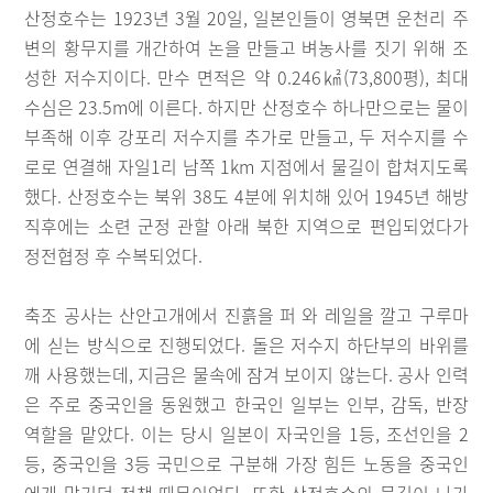
산정호수는 1923년 3월 20일, 일본인들이 영북면 운천리 주
변의 황무지를 개간하여 논을 만들고 벼농사를 짓기 위해 조
성한 저수지이다. 만수 면적은 약 0.246㎢(73,800평), 최대
수심은 23.5m에 이른다. 하지만 산정호수 하나만으로는 물이
부족해 이후 강포리 저수지를 추가로 만들고, 두 저수지를 수
로로 연결해 자일1리 남쪽 1km 지점에서 물길이 합쳐지도록
했다. 산정호수는 북위 38도 4분에 위치해 있어 1945년 해방
직후에는 소련 군정 관할 아래 북한 지역으로 편입되었다가
정전협정 후 수복되었다.
축조 공사는 산안고개에서 진흙을 퍼 와 레일을 깔고 구루마
에 싣는 방식으로 진행되었다. 돌은 저수지 하단부의 바위를
깨 사용했는데, 지금은 물속에 잠겨 보이지 않는다. 공사 인력
은 주로 중국인을 동원했고 한국인 일부는 인부, 감독, 반장
역할을 맡았다. 이는 당시 일본이 자국인을 1등, 조선인을 2
등, 중국인을 3등 국민으로 구분해 가장 힘든 노동을 중국인
에게 맡기던 정책 때문이었다. 또한 산정호수의 물길이 나가