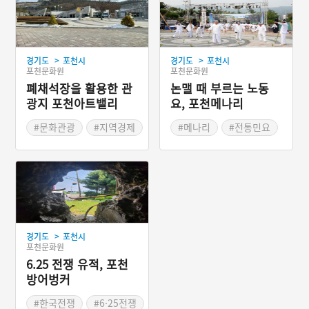
>
>
경기도
포천시
경기도
포천시
포천문화원
포천문화원
폐채석장을 활용한 관
논맬 때 부르는 노동
광지 포천아트밸리
요, 포천메나리
#문화관광
#지역경제
#메나리
#전통민요
#산업유산
#천주호
#포천 노동요
#경기도포천
#포천메나리
#죽엽산
#화강암채굴
#하산가
#입산가
>
경기도
포천시
포천문화원
6.25 전쟁 유적, 포천
방어벙커
#한국전쟁
#6·25전쟁