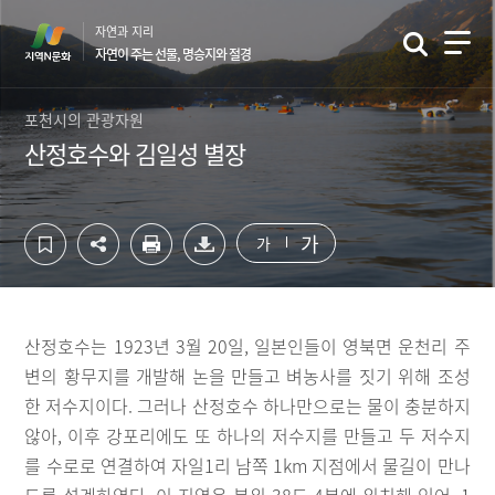
컨
하
자연과 지리
텐
단
자연이 주는 선물, 명승지와 절경
츠
영
영
역
역
바
포천시의 관광자원
바
로
산정호수와 김일성 별장
로
가
가
기
기
가
가
산정호수는 1923년 3월 20일, 일본인들이 영북면 운천리 주
변의 황무지를 개발해 논을 만들고 벼농사를 짓기 위해 조성
한 저수지이다. 그러나 산정호수 하나만으로는 물이 충분하지
않아, 이후 강포리에도 또 하나의 저수지를 만들고 두 저수지
를 수로로 연결하여 자일1리 남쪽 1km 지점에서 물길이 만나