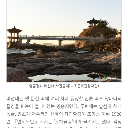
영금정과 비선대(사진출처:속초문화관광재단)
비선대는 옛 문헌 속에 여러 차례 등장할 만큼 속초 앞바다의
절경을 한눈에 볼 수 있는 명승지였다. 주변에는 솔섬과 해식
동굴, 암초가 어우러진 천혜의 자연환경이 조화를 이뤄 1926
년 『면세일반』에서는 ‘소해금강’이라 불리기도 했다. 김정