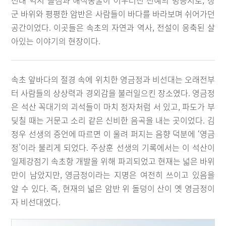
선대 역시 솔섬과 해식동굴이 어우러진 천혜의 명승지로, 장
군 바위와 평평한 암반은 사람들이 바다를 바라보며 쉬어가던
공간이었다. 이곳들은 속초의 자연과 역사, 전설이 응축된 살
아있는 이야기의 현장이다.
속초 앞바다의 절경 속에 위치한 영금정과 비선대는 오래전부
터 사람들의 상상력과 경외감을 불러일으킨 장소였다. 영금정
은 석산 꼭대기의 괴석들이 마치 정자처럼 서 있고, 파도가 부
딪칠 때는 거문고 소리 같은 신비한 음곡을 내는 곳이었다. 김
정우 선생의 증언에 따르면 이 울려 퍼지는 음향 덕분에 ‘영금
정’이라 불리게 되었다. 주상훈 선생의 기록에서는 이 석산이
일제강점기 속초항 개발을 위해 파괴되었고 현재는 넓은 바위
만이 남았지만, 영금정이라는 지명은 여전히 쓰이고 있음을
알 수 있다. 즉, 현재의 넓은 암반 위 돌덩이 산이 옛 영금정이
자 비선대였다.