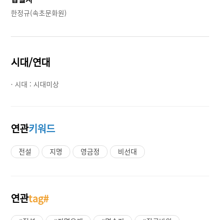
한정규(속초문화원)
시대/연대
· 시대 :
시대미상
연관
키워드
전설
지명
영금정
비선대
연관
tag#