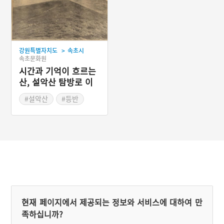
>
강원특별자치도
속초시
속초문화원
시간과 기억이 흐르는
산, 설악산 탐방로 이
야기
#설악산
#등반
#국립공원
#대청봉
#산악회
#소사
현재 페이지에서 제공되는 정보와 서비스에 대하여 만
족하십니까?