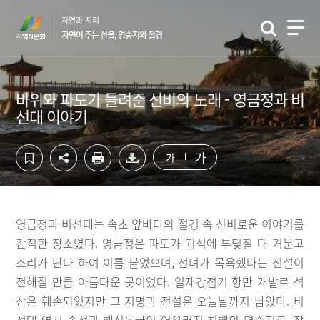
컨
하
자연과 지리
텐
단
자연이 주는 선물, 명승지와 절경
츠
영
영
역
역
바
바
로
바위와 파도가 들려준 신비의 노래 - 영금정과 비
로
가
선대 이야기
가
기
기
가
가
영금정과 비선대는 속초 앞바다의 절경 속 신비로운 이야기를
간직한 장소였다. 영금정은 파도가 괴석에 부딪칠 때 거문고
소리가 난다 하여 이름 붙었으며, 선녀가 목욕했다는 전설이
전해질 만큼 아름다운 곳이었다. 일제강점기 항만 개발로 석
산은 훼손되었지만 그 지명과 전설은 오늘날까지 남았다. 비