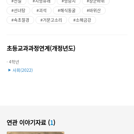
#전설
#지명유래
#명승지
#장군바위
#선녀탕
#괴석
#해식동굴
#바위산
#속초절경
#거문고소리
#소해금강
초등교과과정연계(개정년도)
· 4학년
사회(2022)
▶
연관 이야기자료 (
1
)