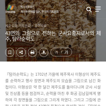
컨
하
역사문화유산
텐
단
과거와 현재를 잇는, 한국의 기록문화
츠
영
영
역
역
바
제주도의 기록문화 > 종이자료
바
로
43면의 그림으로 전하는 군사요충지로서의 제
로
가
주, 탐라순력도
가
기
기
가
가
『탐라순력도』는 1702년 가을에 제주목사 이형상이 제주도
를 순력하고 행사 장면과 제주도의 모습을 그림으로 남긴 화
첩이다. 이형상은 약 한 달간 제주도를 돌아다니며 군사 시설
및 진상품 등을 점검하고, 순력을 마친 후 화공 김남길에게 명
하여 각 장면들을 그림으로 그리게 하였다. 그리고 그림에 관