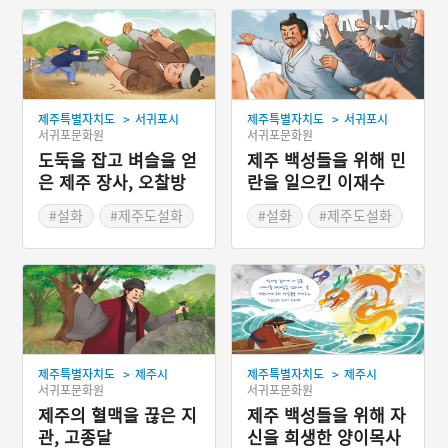
>
>
제주특별자치도
서귀포시
제주특별자치도
서귀포시
서귀포문화원
서귀포문화원
도둑을 잡고 벼슬을 얻
제주 백성들을 위해 민
은 제주 장사, 오찰방
란을 일으킨 이재수
#설화
#제주도설화
#설화
#제주도설화
>
>
제주특별자치도
제주시
제주특별자치도
제주시
서귀포문화원
서귀포문화원
제주의 혈맥을 끊은 지
제주 백성들을 위해 자
관, 고종달
신을 희생한 양이목사