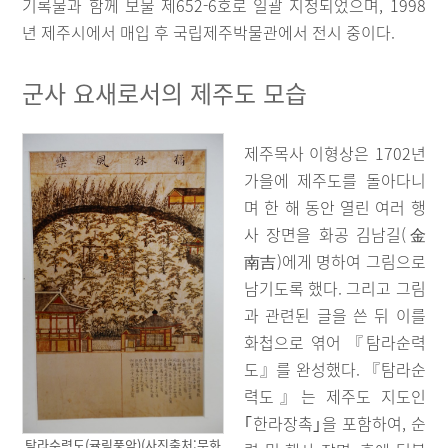
기록물과 함께 보물 제652-6호로 일괄 지정되었으며, 1998
년 제주시에서 매입 후 국립제주박물관에서 전시 중이다.
군사 요새로서의 제주도 모습
제주목사 이형상은 1702년
가을에 제주도를 돌아다니
며 한 해 동안 열린 여러 행
사 장면을 화공 김남길(金
南吉)에게 명하여 그림으로
남기도록 했다. 그리고 그림
과 관련된 글을 쓴 뒤 이를
화첩으로 엮어 『탐라순력
도』를 완성했다. 『탐라순
력도』는 제주도 지도인
｢한라장촉｣을 포함하여, 순
탐라순력도(귤림풍악)(사진출처:문화