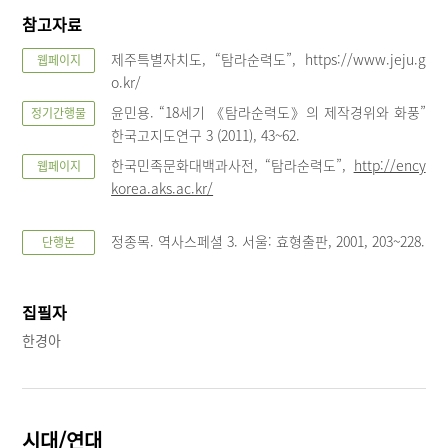
참고자료
제주특별자치도, “탐라순력도”, https://www.jeju.g
웹페이지
o.kr/
윤민용. “18세기 《탐라순력도》의 제작경위와 화풍”
정기간행물
한국고지도연구 3 (2011), 43~62.
한국민족문화대백과사전, “탐라순력도”,
http://ency
웹페이지
korea.aks.ac.kr/
정종목. 역사스페셜 3. 서울: 효형출판, 2001, 203~228.
단행본
집필자
한경아
시대/연대