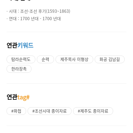
· 시대 :
조선-조선 후기(1593~1863)
· 연대 :
1700 년대 - 1700 년대
연관
키워드
탐라순력도
순력
제주목사 이형상
화공 김남길
한라장촉
연관
tag#
#화첩
#조선시대 종이자료
#제주도 종이자료