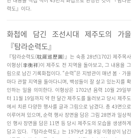
한 내용을 직접 적어 43면의 화첩으로 완성한 것이 『탐라순
력도』이다.
화첩에 담긴 조선시대 제주도의 가을
『탐라순력도』
『탐라순력도(耽羅巡歷圖)』는 숙종 28년(1702) 제주목사
이형상(李衡祥)이 제주도 전 지역을 돌아보고, 그 내용을 그
림으로 남긴 기록화첩이다. “순력”은 지방관이 매년 봄‧가을
마다 관할 지역을 돌아다니며, 백성들이 잘 살고 있는지를 확
인하는 일을 의미한다. 이형상은 1702년 음력 10월 29일부
터 11월 19일까지 약 한 달간 제주도를 둘러보고 당시 제주도
에서 치른 다양한 행사를 글과 그림으로 남겼다. 총 43면으로
이루어져 있으며, 순력 행사 장면을 담은 그림 28면과 일상적
인 행사 장면을 담은 11면 등 당시 제주도의 모습을 생생하게
담고 있다. 『탐라순력도』는 1979년 2월 8일 이형상이 남긴